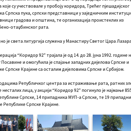
 које су учествовале у пробоју коридора, Трећег пјешадијског
ка Српска пука, српски представници у заједничким институци
вници градова и општина, те организација проистеклих из
ено-отаџбинског рата.
о је света литургија служена у Манастиру Светог Цара Лазара
ерација “Коридор 92” трајала је од 14. до 28. јуна 1992. године 
 Посавине и омогућила је спајање западних дијелова Српске и
е Српске Крајине са осталим дијеловима Српске и Србијом.
одацима Републичког центра за истраживање рата, ратних зл
несталих лица, у акцији “Коридор 92” погинуло је најмање 85
Републике Српске, 14 припадника МУП-а Српске, те 19 припадн
ке Републике Српске Крајине.