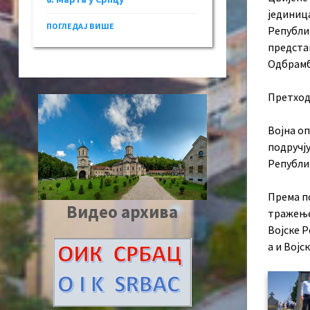
јединица
ПОГЛЕДАЈ ВИШЕ
Републи
предста
Одбрамб
Претходн
Војна оп
подручју
Републик
Према п
Видео архива
тражење 
Војске 
а и Војс