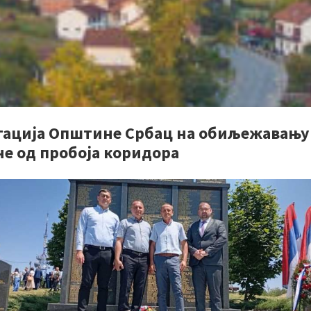
гација Општине Србац на обиљежавању
не од пробоја коридора