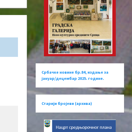
Србачке новине бр.84, издање за
јануар/децембар 2025. године.
Старији бројеви (архива)