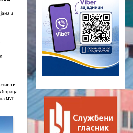
јама и
.
на
очина и
5 бораца
ика МУП-