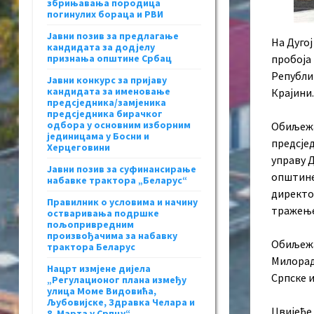
збрињавања породица
погинулих бораца и РВИ
Јавни позив за предлагање
На Дугој
кандидата за додјелу
признања општине Србац
пробоја 
Републик
Јавни конкурс за пријаву
кандидата за именовање
Крајини.
предсједника/замјеника
предсједника бирачког
одбора у основним изборним
Обиљежа
јединицама у Босни и
предсје
Херцеговини
управу 
Јавни позив за суфинансирање
општине
набавке трактора „Беларус“
директо
Правилник о условима и начину
тражење 
остваривања подршке
пољопривредним
произвођачима за набавку
Обиљежа
трактора Беларус
Милорад
Нацрт измјене дијела
Српске 
„Регулационог плана између
улица Моме Видовића,
Љубовијске, Здравка Челара и
Цвијеће
8. Марта у Српцу“