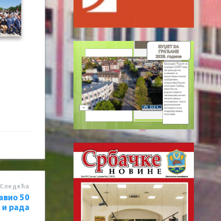
Следећa
авио 50
 и рада