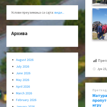
Услови преузимања са сајта:
види...
Архива
August 2026
Прег
July 2026
Јун 23
June 2026
May 2026
April 2026
Претход
March 2026
Матура
пропут
February 2026
игру
January 2026