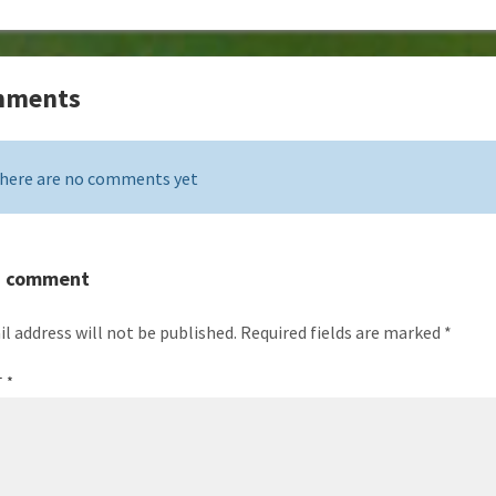
mments
here are no comments yet
a comment
l address will not be published.
Required fields are marked
*
T
*