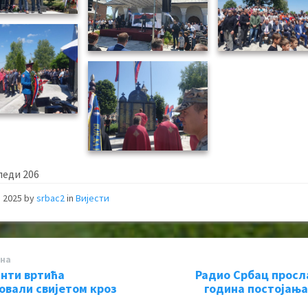
леди
206
, 2025
by
srbac2
in
Вијести
на
нти вртића
Радио Србац просл
овали свијетом кроз
година постојања