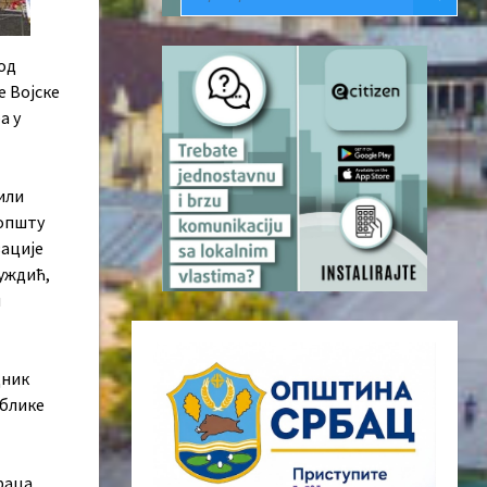
 од
е Војске
а у
или
 општу
зације
уждић,
и
дник
ублике
раца,