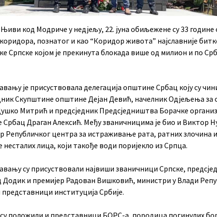
 Њиви код Модриче у недјељу, 22. јуна обиљежене су 33 године
коридора, познатог и као “Коридор живота” најславније битк
е Српске којом је прекинута блокада више од милион и по Срб
вању је присуствовала делегација општине Србац коју су чин
дник Скупштине општине Дејан Девић, начелник Одјељења за
Душко Митрић и предсједник Предсједништва Борачке органи
 Србац Драган Алексић. Међу званичницима је био и Виктор Н
р Републичког центра за истраживање рата, ратних злочина 
несталих лица, који такође води поријекло из Српца.
вању су присуствовали највиши званичници Српске, предсје
 Додик и премијер Радован Вишковић, министри у Влади Реп
и представници институција Србије.
 су положили и представници БОРС-а, породица погинулих бо