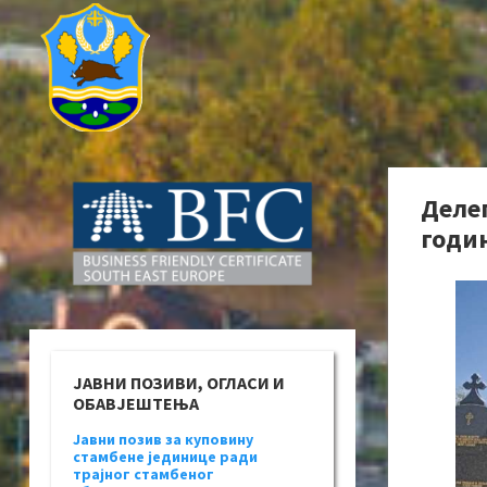
Деле
годи
ЈАВНИ ПОЗИВИ, ОГЛАСИ И
ОБАВЈЕШТЕЊА
Јавни позив за куповину
стамбене јединице ради
трајног стамбеног