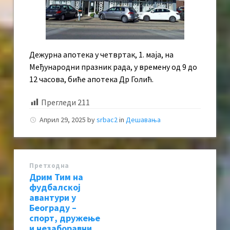
Дежурна апотека у четвртак, 1. маја, на
Међународни празник рада, у времену од 9 до
12 часова, биће апотека Др Голић.
Прегледи
211
Април 29, 2025
by
srbac2
in
Дешавања
Претходна
Дрим Тим на
фудбалској
авантури у
Београду –
спорт, дружење
и незаборавни