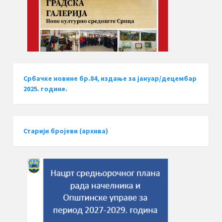
Србачке новине бр.84, издање за јануар/децембар
2025. године.
Старији бројеви (архива)