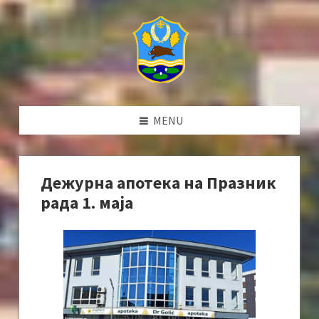
MENU
Дежурна апотека на Празник
рада 1. маја