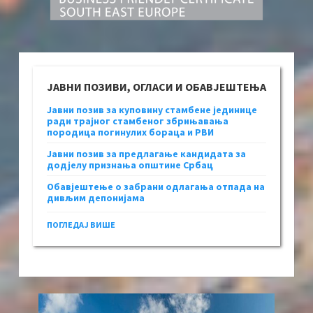
ЈАВНИ ПОЗИВИ, ОГЛАСИ И ОБАВЈЕШТЕЊА
Јавни позив за куповину стамбене јединице
ради трајног стамбеног збрињавања
породица погинулих бораца и РВИ
Јавни позив за предлагање кандидата за
додјелу признања општине Србац
Обавјештење о забрани одлагања отпада на
дивљим депонијама
ПОГЛЕДАЈ ВИШЕ