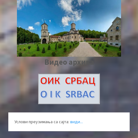
Видео архива
Услови преузимања са сајта:
види...