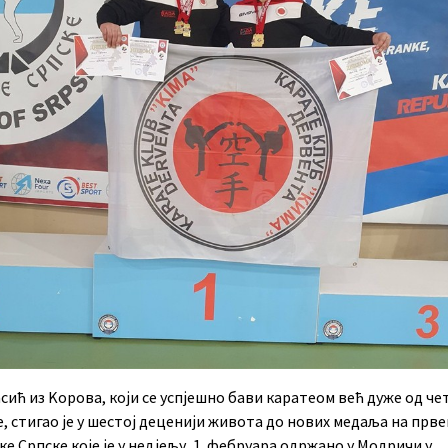
сић из Kорова, који се успјешно бави каратеом већ дуже од ч
, стигао је у шестој деценији живота до нових медаља на прв
е Српске које је у недјељу, 1. фебруара одржано у Модричи у