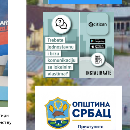
етири
енству