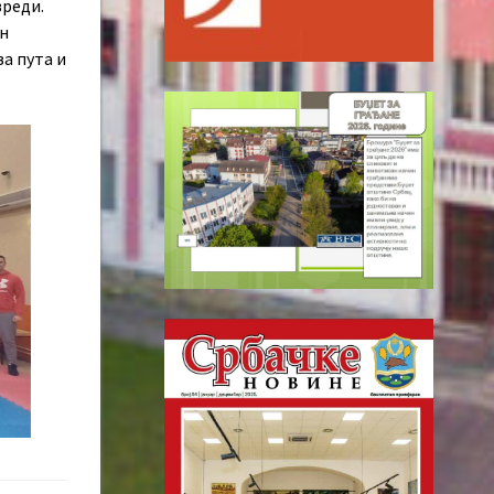
вреди.
он
ва пута и