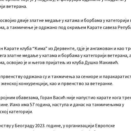
ији ветерана.
 освојио двије златне медаље у катама и борбама у категорији 
ма, а такмичење је одржано под окриљем Kарате савеза Репуб
ан Kарате клуба “Kима” из Дервенте, гдје је ангажован и као тр
га златне медаље у катама и борбама у категорији ветерана, а
а, освојио је и његов пријатељ из клуба Душко Макивић.
 првенству одржана су и такмичења за сениоре и паракаратист
 женској конкуренцији, као и првенство за ветеранке.
ројним обавезама, Горан Васић није напустио карате кога тре
дине. Иако има 57 година, наступа и данас на такмичењима у
кој категорији.
ству у Београду 2023. године, у организацији Европске