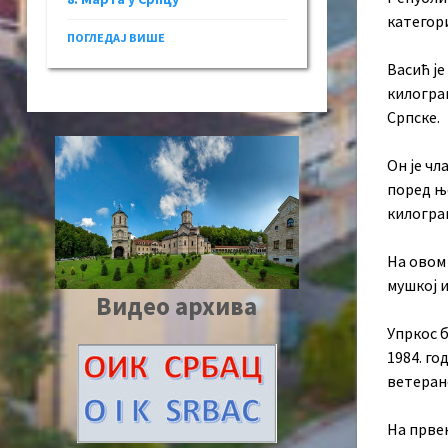
категор
ПОГЛЕДАЈ ВИШЕ
Васић је
килогра
Српске.
Он је чл
поред ње
килограм
На овом
мушкој и
Видео архива
Упркос б
1984. го
ветеранс
На првен