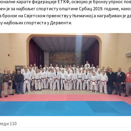
оналне карате федерације ЕТKФ, освојио је бронзу упркос по
н је за најбољег спортисту општине Србац 2019. године, нак
 бронзе на Свјетском првенству у Њемачкој а награђиван је д
ру најбољих спортиста у Дервенти.
леди
110