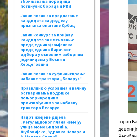
збрињавања породица
погинулих бораца и РВИ
Јавни позив за предлагање
кандидата за додјелу
признања општине Србац
Јавни конкурс за пријаву
кандидата за именовање
предсједника/замјеника
предсједника бирачког
одбора у основним изборним
јединицама у Босни и
Херцеговини
Јавни позив за суфинансирање
набавке трактора „Беларус“
Правилник о условима и начину
остваривања подршке
пољопривредним
произвођачима за набавку
трактора Беларус
Нацрт измјене дијела
Горан Ва
„Регулационог плана између
улица Моме Видовића,
деценије
Љубовијске, Здравка Челара и
Републик
8. Марта у Српцу“