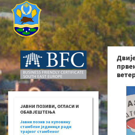
Двије
првен
вете
ЈАВНИ ПОЗИВИ, ОГЛАСИ И
ОБАВЈЕШТЕЊА
Јавни позив за куповину
стамбене јединице ради
трајног стамбеног