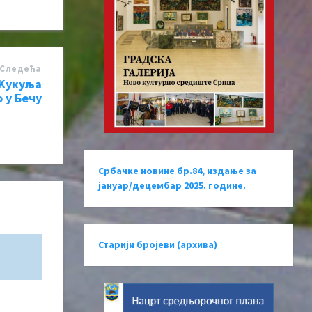
Следећa
 Kукуља
 у Бечу
Србачке новине бр.84, издање за
јануар/децембар 2025. године.
Старији бројеви (архива)