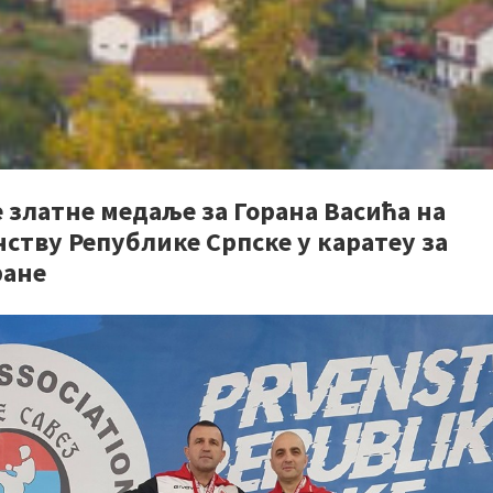
 златне медаље за Горана Васића на
ству Републике Српске у каратеу за
ране