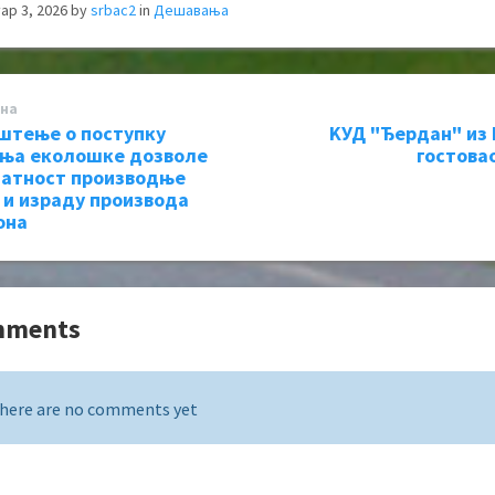
ар 3, 2026
by
srbac2
in
Дешавања
на
штење о поступку
KУД "Ђердан" из
ња еколошке дозволе
гостовао
латност производње
 и израду производа
она
mments
here are no comments yet