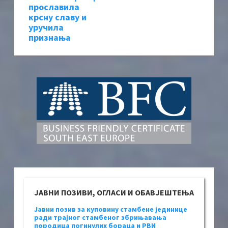
прославила
крсну славу и
уручила
признања
ЈАВНИ ПОЗИВИ, ОГЛАСИ И ОБАВЈЕШТЕЊА
Јавни позив за куповину стамбене јединице
ради трајног стамбеног збрињавања
породица погинулих бораца и РВИ