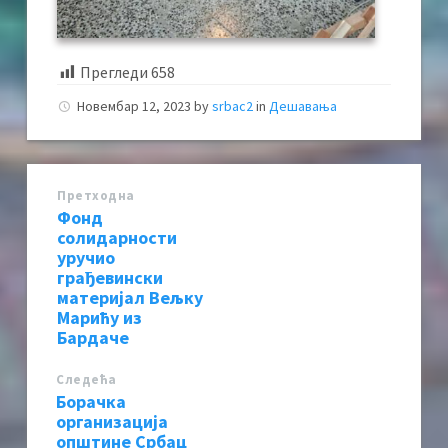
Прегледи
658
Новембар 12, 2023
by
srbac2
in
Дешавања
Претходна
Фонд
солидарности
уручио
грађевински
материјал Вељку
Марићу из
Бардаче
Следећa
Борачка
организација
општине Србац