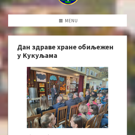
MENU
Дан здраве хране обиљежен
у Kукуљама