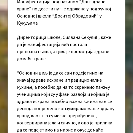
Манифестација под називом “Дан здраве
хране” по десети пут је одржана у подручној
Основној школи “Доситеј Обрадовић” у
Кукуљама.
Директорица школе, Силвана Секулић, каже
да је манифестација већ постала
препознатљива, а циљ је промоција здраве
домаће хране.
“Основни циљ је да се сви подсјетимо на
значај здраве исхране и традиционалне
кухиње, а посебно да на то скренемо пажњу
ученицима који су у фази развоја и којима је
здрава исхрана посебно важна. Свима нам се
деси да повремено конзумирамо мање здраву
храну, као што су месне прерађевине,
конзервирана јела и слично, а ово је прилика
да се подсјетимо на мирис и окус домаће