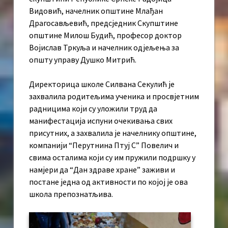
Видовић, начелник општине Млађан
Драгосављевић, предсједник Скупштине
општине Милош Будић, професор доктор
Војислав Тркуља и начелник одјељења за
општу управу Душко Митрић.
Директорица школе Силвана Секулић је
захвалила родитељима ученика и просвјетним
радницима који су уложили труд да
манифестација испуни очекивања свих
присутних, а захвалила је начелнику општине,
компанији “Перутнина Птуј С” Повелич и
свима осталима који су им пружили подршку у
намјери да “Дан здраве хране” заживи и
постане једна од активности по којој је ова
школа препознатљива.