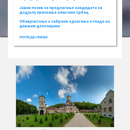
Јавни позив за предлагање кандидата за
додјелу признања општине Србац
Обавјештење о забрани одлагања отпада на
дивљим депонијама
ПОГЛЕДАЈ ВИШЕ