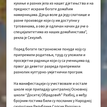
кухиње и разних јела из нашег дјетињства и на
предност исхране богате домаћим
намирницама. Дјеца воле да једу слаткише и
разне производе који су им доступни у
трговинама, а ово је одличан начин да уче о
специјалитетима из наших домаћинстава”,
рекла је Секулић.
Поред богате гастрономске понуде коју су
припремили родитељи, труд су уложили и
просвјетни радници који су са ученицима од
првог до деветог разреда припремили
разнолик културно-умјетнички програм.
На манифестацији су учествовале и остале
школе које припадају централној Основној
школи “Доситеј Обрадовић” Разбој, а међу
бројним гостима били су посланик у Народној
скупштини Републике Српске Радојица