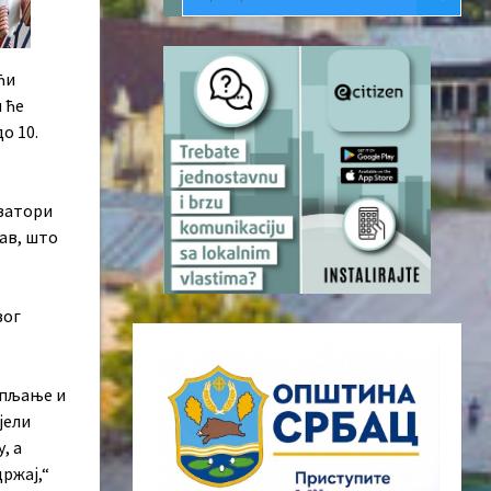
ћи
 ће
о 10.
изатори
тав, што
вог
упљање и
јели
, а
ржај,“