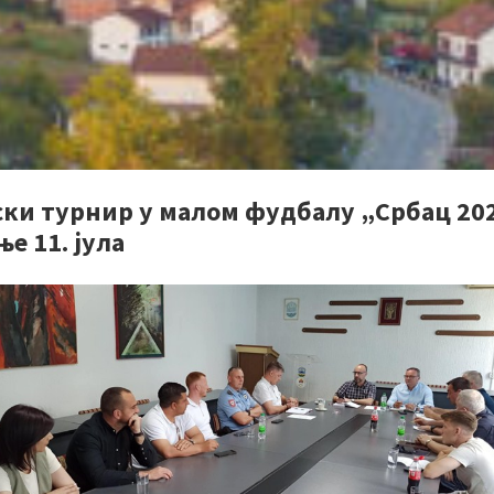
ски турнир у малом фудбалу „Србац 20
е 11. јула