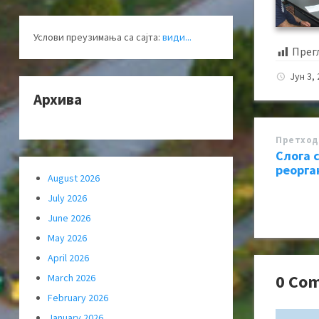
Услови преузимања са сајта:
види...
Прег
Јун 3,
Архива
Претход
Слога 
реорга
August 2026
July 2026
June 2026
May 2026
April 2026
0 Co
March 2026
February 2026
January 2026