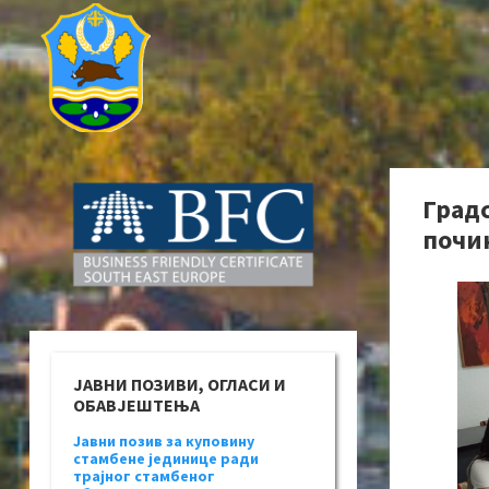
Град
почињ
ЈАВНИ ПОЗИВИ, ОГЛАСИ И
ОБАВЈЕШТЕЊА
Јавни позив за куповину
стамбене јединице ради
трајног стамбеног