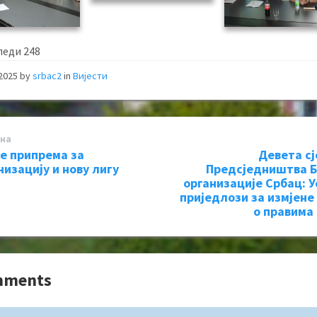
леди
248
 2025
by
srbac2
in
Вијести
на
се припрема за
Девета с
низацију и нову лигу
Предсједништва 
организације Србац: У
приједлози за измјене
о правима
mments