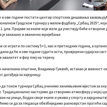
е и ове године постати центар спортских дешавања захваљују
оналном Градском турниру у малом фудбалу „Србац 2025“, који
1. јула. Пријаве за екипе које желе да учествују биће отворене д
да је заказано и званично жријебање.
е се играти по систему 5+1, као и претходних година, а орган
дили да ће и ове године судити исти, провјерени судијски сас
е квалитет и фер плеј на терену.
к начелника општине, Владимир Гужвић, истакао је важност о
г догађаја за заједницу.
 да током турнира Србац учинимо занимљивим мјестом за ок
. Традиционално настојимо да створимо атмосферу у којој ци
ази на улице, бодри своје екипе и ужива у спорту и заједништву
ћемо се да за гледаоце обезбиједимо разноврстан пратећи сад