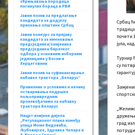
збрињавања породица
погинулих бораца и РВИ
Јавни позив за предлагање
кандидата за додјелу
Србац ћ
признања општине Србац
традици
Јавни конкурс за пријаву
почети 1
кандидата за именовање
јула, ка
предсједника/замјеника
предсједника бирачког
одбора у основним изборним
Турнир ћ
јединицама у Босни и
Херцеговини
су потвр
гарантуј
Јавни позив за суфинансирање
набавке трактора „Беларус“
Замјени
Правилник о условима и начину
остваривања подршке
спортско
пољопривредним
произвођачима за набавку
трактора Беларус
„Желимо
Нацрт измјене дијела
дружење
„Регулационог плана између
град изл
улица Моме Видовића,
Љубовијске, Здравка Челара и
потруди
8. Марта у Српцу“