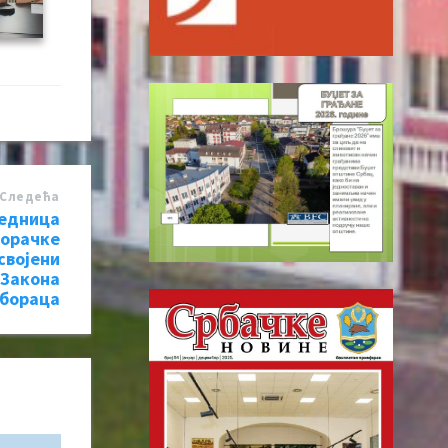
Следећa
једница
Борачке
својени
 Закона
 бораца