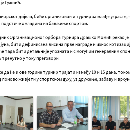
је Гужвић.
иорског дијела, биће организован и турнир за млађе узрасте, 
 подстиче омладина на бављење спортом.
дник Организационог одбора турнира Драшко Момић рекао је д
. јуна, бити дефинисана висина прве награде и износ котизациј
ће тада бити детаљније упозната и с могућим генералним спон
у тренутно у току преговори.
се да ће и ове године турнир трајати између 10 и 15 дана, током
 поново живјети у спортском духу, уз дружење, забаву и врху