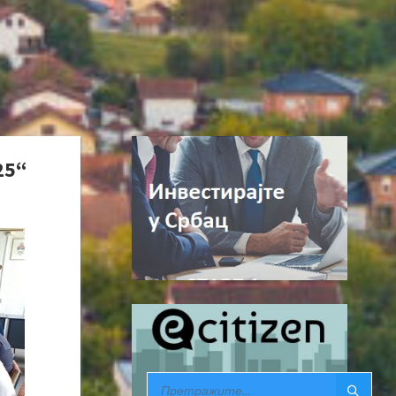
25“
SEARCH: