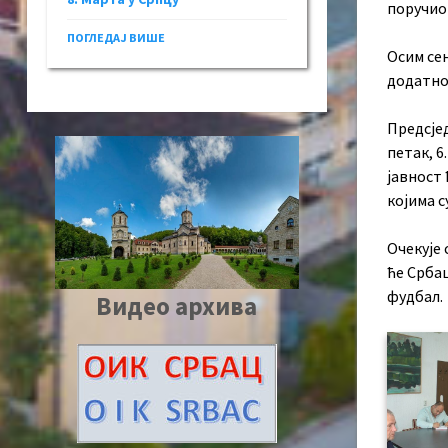
поручио 
ПОГЛЕДАЈ ВИШЕ
Осим сен
додатно
Предсје
петак, 6
јавност 
којима с
Очекује 
ће Србац
фудбал.
Видео архива