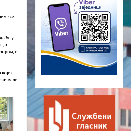
чиме се
а ће у
е, а
зором, с
 којих
нски мали