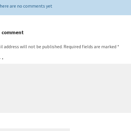
here are no comments yet
a comment
l address will not be published.
Required fields are marked
*
T
*