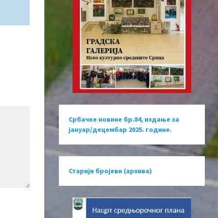
Србачке новине бр.84, издање за
јануар/децембар 2025. године.
Старији бројеви (архива)