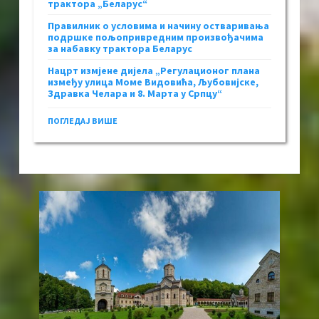
трактора „Беларус“
Правилник о условима и начину остваривања
подршке пољопривредним произвођачима
за набавку трактора Беларус
Нацрт измјене дијела „Регулационог плана
између улица Моме Видовића, Љубовијске,
Здравка Челара и 8. Марта у Српцу“
ПОГЛЕДАЈ ВИШЕ