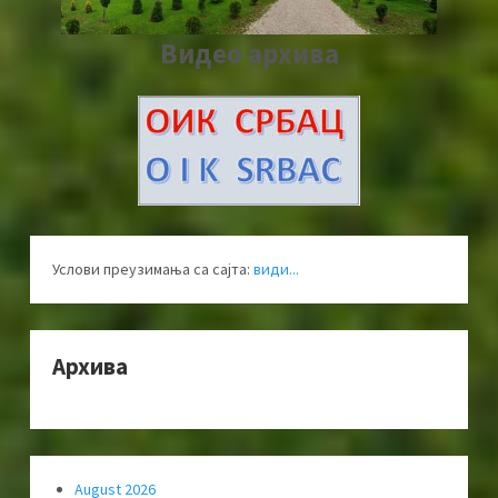
Видео архива
Услови преузимања са сајта:
види...
Архива
August 2026