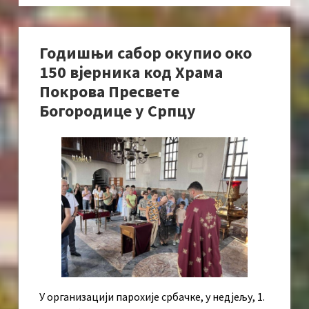
Годишњи сабор окупио око
150 вјерника код Храма
Покрова Пресвете
Богородице у Српцу
У организацији парохије србачке, у недјељу, 1.