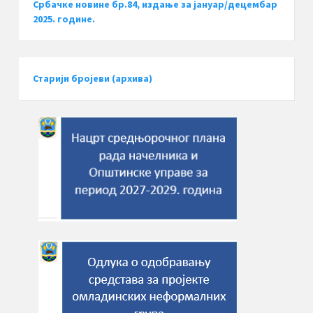
Србачке новине бр.84, издање за јануар/децембар
2025. године.
Старији бројеви (архива)