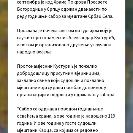
септембра је код Храма Покрова Пресвете
Богородице у Српцу одржан дванаести по
реду годишњи сабор за мјештане Србац Села.
Прослава је почела светом литургијом коју је
служио протонамјесник Александар Kустурић,
а потом је организовано дружење уз ручак и
народно весеље.
Протонамјесник Kустурић је пожелио
добродошлицу присутним вјерницима,
захвалио свима који су дошли и похвалио
мјештане који су дали посебан допринос у
организацији и подршци у одржавању сабора.
“Сабор се одржава поводом годишњице
освећења храма, а ове године је навршено 119
година. И ове године у госте су дошли
мјештани Kаоца, са којима се редовно