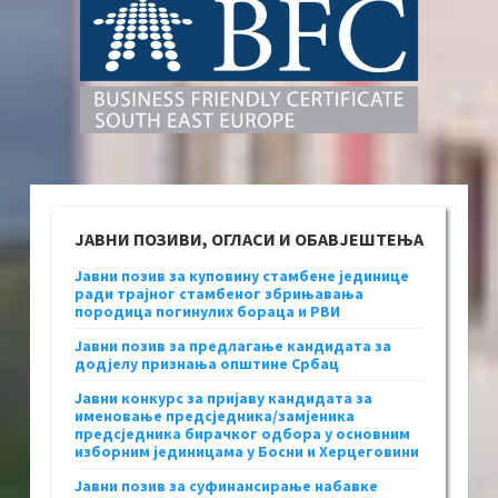
ЈАВНИ ПОЗИВИ, ОГЛАСИ И ОБАВЈЕШТЕЊА
Јавни позив за куповину стамбене јединице
ради трајног стамбеног збрињавања
породица погинулих бораца и РВИ
Јавни позив за предлагање кандидата за
додјелу признања општине Србац
Јавни конкурс за пријаву кандидата за
именовање предсједника/замјеника
предсједника бирачког одбора у основним
изборним јединицама у Босни и Херцеговини
Јавни позив за суфинансирање набавке