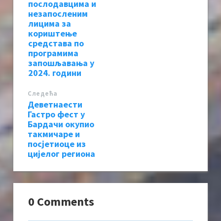
послодавцима и
незапосленим
лицима за
кориштење
средстава по
програмима
запошљавања у
2024. години
Следећa
Деветнаести
Гастро фест у
Бардачи окупио
такмичаре и
посјетиоце из
цијелог региона
0 Comments