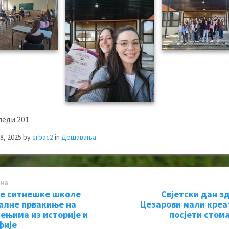
леди
201
8, 2025
by
srbac2
in
Дешавања
на
е ситнешке школе
Свјетски дан з
алне првакиње на
Цезарови мали креа
ењима из историје и
посјети стом
фије