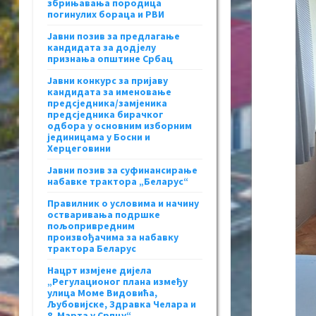
збрињавања породица
погинулих бораца и РВИ
Јавни позив за предлагање
кандидата за додјелу
признања општине Србац
Јавни конкурс за пријаву
кандидата за именовање
предсједника/замјеника
предсједника бирачког
одбора у основним изборним
јединицама у Босни и
Херцеговини
Јавни позив за суфинансирање
набавке трактора „Беларус“
Правилник о условима и начину
остваривања подршке
пољопривредним
произвођачима за набавку
трактора Беларус
Нацрт измјене дијела
„Регулационог плана између
улица Моме Видовића,
Љубовијске, Здравка Челара и
8. Марта у Српцу“