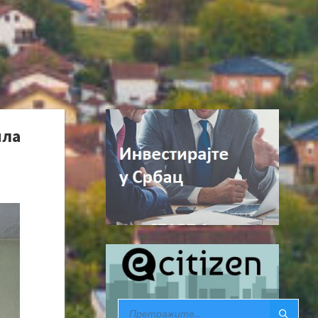
ила
SEARCH: