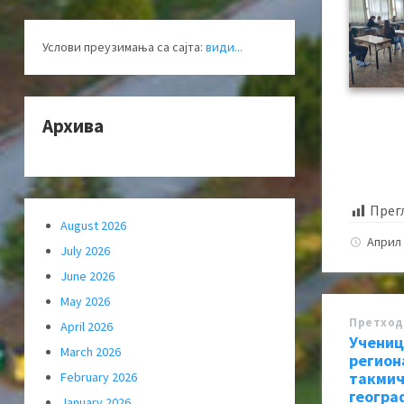
Услови преузимања са сајта:
види...
Архива
Прег
August 2026
Април 
July 2026
June 2026
May 2026
Претход
April 2026
Учениц
March 2026
регион
такмич
February 2026
геогра
January 2026