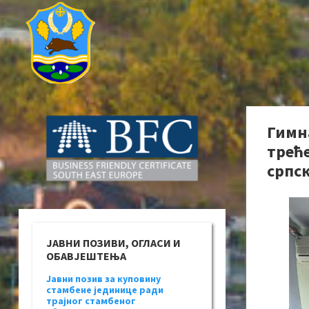
Гимн
трећ
српск
ЈАВНИ ПОЗИВИ, ОГЛАСИ И
ОБАВЈЕШТЕЊА
Јавни позив за куповину
стамбене јединице ради
трајног стамбеног