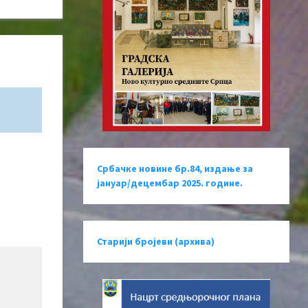
Србачке новине бр.84, издање за
јануар/децембар 2025. године.
Старији бројеви (архива)