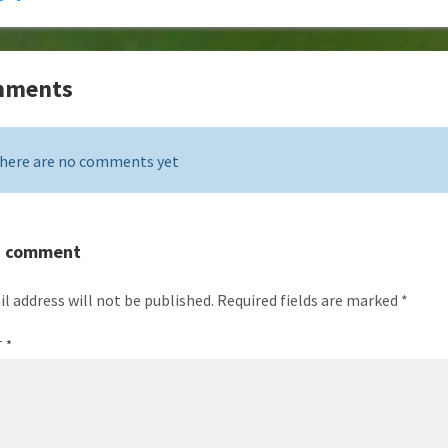
mments
here are no comments yet
a comment
l address will not be published.
Required fields are marked
*
T
*