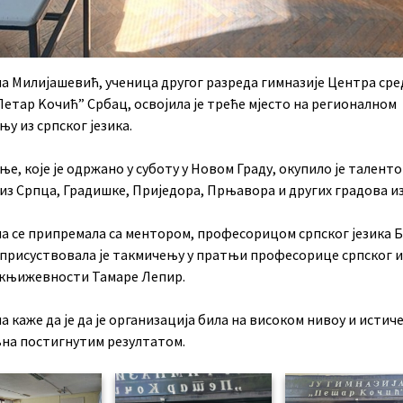
а Милијашевић, ученица другог разреда гимназије Центра ср
етар Kочић” Србац, освојила је треће мјесто на регионалном
у из српског језика.
е, које је одржано у суботу у Новом Граду, окупило је талент
из Српца, Градишке, Приједора, Прњавора и других градова из
а се припремала са ментором, професорицом српског језика 
а присуствовала је такмичењу у пратњи професорице српског и
и књижевности Тамаре Лепир.
 каже да је да је организација била на високом нивоу и истиче 
на постигнутим резултатом.