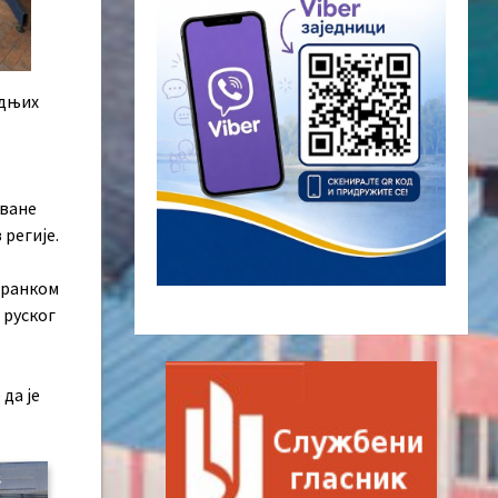
едњих
оване
 регије.
Бранком
 руског
да је