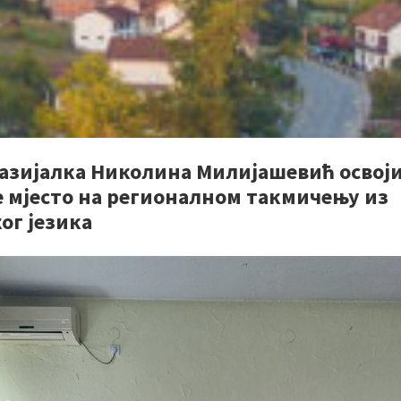
азијалка Николина Милијашевић освој
е мјесто на регионалном такмичењу из
ог језика