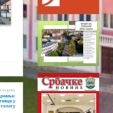
Следећa
дравља:
тивци у
атологу