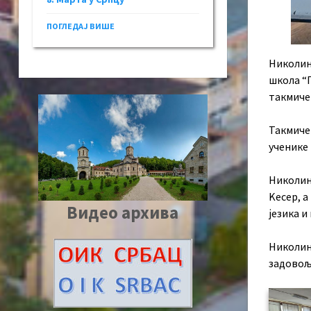
ПОГЛЕДАЈ ВИШЕ
Николин
школа “П
такмичењ
Такмичењ
ученике 
Николин
Kесер, 
Видео архива
језика 
Николина
задовољ