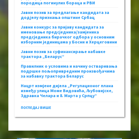
породица погинулих бораца и РВИ
Јавни позив за предлагање кандидата за
додјелу признања општине Србац
Јавни конкурс за пријаву кандидата за
именовање предсједника/замјеника
предсједника бирачког одбора у основним
изборним јединицама у Босни и Херцеговини
Јавни позив за суфинансирање набавке
трактора „Беларус“
Правилник о условима и начину остваривања
подршке пољопривредним произвођачима
за набавку трактора Беларус
Нацрт измјене дијела „Регулационог плана
између улица Моме Видовића, Љубовијске,
Здравка Челара и 8. Марта у Српцу“
ПОГЛЕДАЈ ВИШЕ