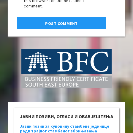
this browser for the next time I
comment.
ЈАВНИ ПОЗИВИ, ОГЛАСИ И ОБАВЈЕШТЕЊА
Јавни позив за куповину стамбене јединице
ради трајног стамбеног збрињавања