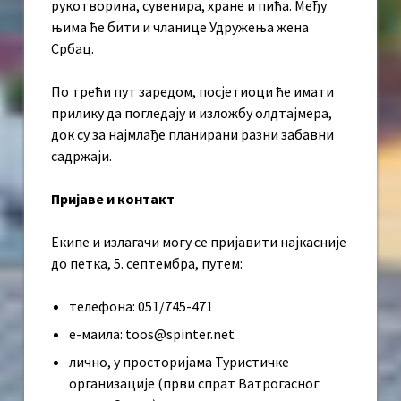
рукотворина, сувенира, хране и пића. Међу
њима ће бити и чланице Удружења жена
Србац.
По трећи пут заредом, посјетиоци ће имати
прилику да погледају и изложбу олдтајмера,
док су за најмлађе планирани разни забавни
садржаји.
Пријаве и контакт
Екипе и излагачи могу се пријавити најкасније
до петка, 5. септембра, путем:
телефона: 051/745-471
е-маила: toos@spinter.net
лично, у просторијама Туристичке
организације (први спрат Ватрогасног