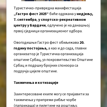
Туристичко-привредна манифестација
„Гастро фест 2025“
биће одржана у
недјељу,
7. септембра
,
у спортско-рекреативном
центру у Бардачи
, одлучено је на данашњој
првој сједници организационог одбора.
Овогодишњи Гастро фест обиљежава
20.
годину постојања,
а као и до сада, главни
организатор је Туристичка организација
општине Србац, уз покровитељство Општине
Србац и подршку бројних спонзора са
подручја цијеле општине.
Такмичења и котизације
Заинтересоване екипе могу се пријавити за
такмичења у припреми рибље чорбе
(паприкаша) и пилетине на роштиљу.