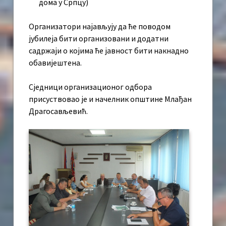
дома у Српцу)
Организатори најављују да ће поводом
јубилеја бити организовани и додатни
садржаји о којима ће јавност бити накнадно
обавијештена.
Сједници организационог одбора
присуствовао је и начелник општине Млађан
Драгосављевић.