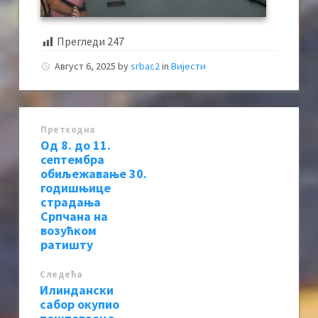
Прегледи
247
Август 6, 2025
by
srbac2
in
Вијести
Претходна
Од 8. до 11.
септембра
обиљежавање 30.
годишњице
страдања
Српчана на
возућком
ратишту
Следећa
Илиндански
сабор окупио