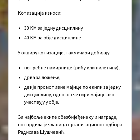
Kотизација износи:
30 KМ за једну дисциплину
40 KМ за обје дисциплине
У оквиру котизације, такмичари добијају:
потребне намирнице (рибу или пилетину),
дрва за ложење,
двије промотивне мајице по екипи за једну
дисциплину, односно четири мајице ако
учествују у обје.
За најбоље екипе обезбијеђене су и награде,
потврдила је чланица организационог одбора
Радисава Шушчевић.