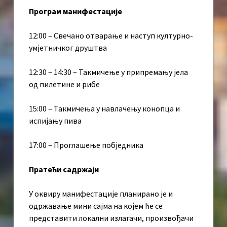
Програм манифестације
12:00 – Свечано отварање и наступ културно-
умјетничког друштва
12:30 – 14:30 – Такмичење у припремању јела
од пилетине и рибе
15:00 – Такмичења у навлачењу конопца и
испијању пива
17:00 – Проглашење побједника
Пратећи садржаји
У оквиру манифестације планирано је и
одржавање мини сајма на којем ће се
представити локални излагачи, произвођачи