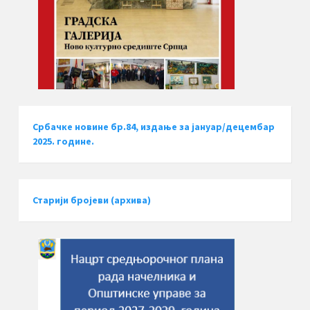
Србачке новине бр.84, издање за јануар/децембар
2025. године.
Старији бројеви (архива)