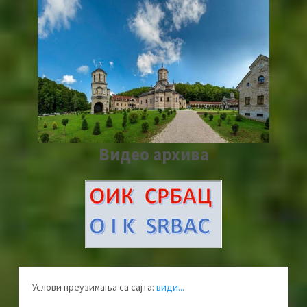
Видео архива
Услови преузимања са сајта:
види...