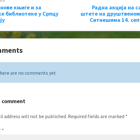
на
 нове књиге и за
Радна акција на с
е библиотеке у Српцу
штете на друштвеном
ју
Ситнешима 14. се
mments
here are no comments yet
a comment
l address will not be published.
Required fields are marked
*
T
*