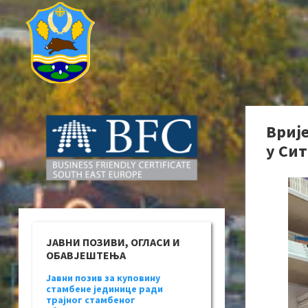
Вриј
у Си
ЈАВНИ ПОЗИВИ, ОГЛАСИ И
ОБАВЈЕШТЕЊА
Јавни позив за куповину
стамбене јединице ради
трајног стамбеног