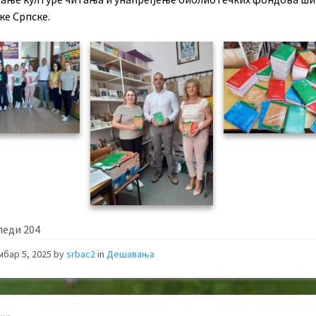
ке Српске.
леди
204
мбар 5, 2025
by
srbac2
in
Дешавања