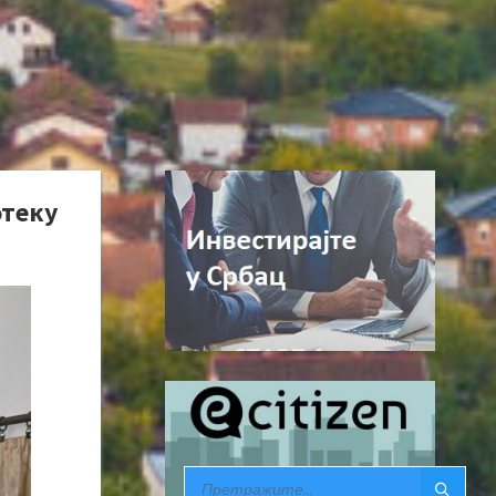
отеку
SEARCH: