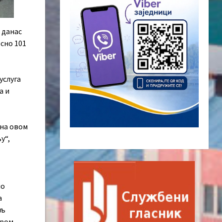
 данас
сно 101
услуга
а и
 на овом
у“,
ло
а
иљ
иром