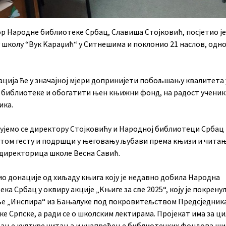
р Народне библиотеке Србац, Славиша Стојковић, посјетио је
 школу “Вук Kараџић“ у Ситнешима и поклонио 21 наслов, одно
ација ће у значајној мјери допринијети побољшању квалитета 
 библиотеке и обогатити њен књижни фонд, на радост ученик
ика.
ујемо се директору Стојковићу и Народној библиотеци Србац
том гесту и подршци у његовању љубави према књизи и читањ
е директорица школе Весна Савић.
ио донације од хиљаду књига коју је недавно добила Народна
ка Србац у оквиру акције „Kњиге за све 2025“, коју је покрену
е „Инспира“ из Бањалуке под покровитељством Предсједник
е Српске, а ради се о школским лектирама. Пројекат има за ц
ање културе читања и унапређење библиотечких фондова ш