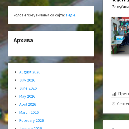
Републи
Услови преузимања са сајта:
види...
Архива
August 2026
July 2026
June 2026
Прег
May 2026
Септе
April 2026
March 2026
February 2026
January 2026