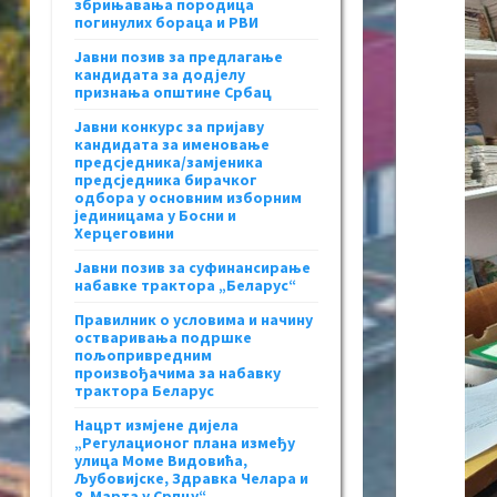
збрињавања породица
погинулих бораца и РВИ
Јавни позив за предлагање
кандидата за додјелу
признања општине Србац
Јавни конкурс за пријаву
кандидата за именовање
предсједника/замјеника
предсједника бирачког
одбора у основним изборним
јединицама у Босни и
Херцеговини
Јавни позив за суфинансирање
набавке трактора „Беларус“
Правилник о условима и начину
остваривања подршке
пољопривредним
произвођачима за набавку
трактора Беларус
Нацрт измјене дијела
„Регулационог плана између
улица Моме Видовића,
Љубовијске, Здравка Челара и
8. Марта у Српцу“