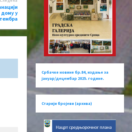
Следећa
анацији
 дому у
птембра
Србачке новине бр.84, издање за
јануар/децембар 2025. године.
Старији бројеви (архива)