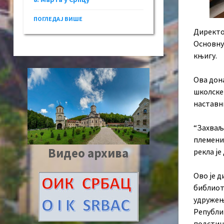
ПОГЛЕДАЈ ВИШЕ
Директо
Основну
књигу.
Ова дон
школске
наставн
“Захваљ
племени
Видео архива
рекла ј
Ово је д
библиоте
удружењ
Републик
подстиц