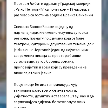
Програм ће бити одржан у Градској галерији
„Рајко Петковић“ са почетком у 19 часова, а
разговор са гостима водиће Бранка Санчанин.
Снежана Бановић важи за једну од
најзначајнијих књижевно-научних ауторки
региона, познату по дјелима која се баве
театром, културом и друштвеним темама, док
је Миљенко Јерговић један од најчитанијих
савремених писаца са простора бивше
Југославије, аутор бројних романа,
приповијетки и есеја који су преведени на
више свјетских језика.
Посјетиоци ће имати прилику да чују
занимљив разговор о књижевности,
умјетности, друштву и стваралаштву, као и да
се упознају са дијелом богатог опуса ових
аутора.