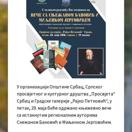
У организацији Општине Србац, Српског
просвјетног и културног друштва „Просвјета“
Србац и Градске галерије „Рајко Петковић“, у
петак, 29. маја биће одржано књижевно вече
са истакнутим регионалним ауторима
Снежаном Бановић и Миљенком Јерговићем.