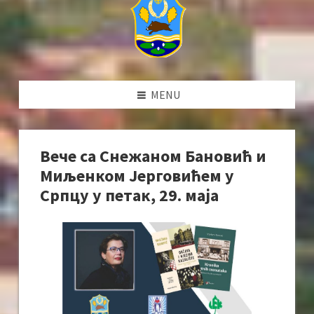
MENU
Вече са Снежаном Бановић и
Миљенком Јерговићем у
Српцу у петак, 29. маја