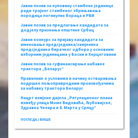
Јавни позив за куповину стамбене јединице
ради трајног стамбеног збрињавања
породица погинулих бораца и РВИ
Јавни позив за предлагање кандидата за
додјелу признања општине Србац
Јавни конкурс за пријаву кандидата за
именовање предсједника/замјеника
предсједника бирачког одбора у основним
изборним јединицама у Босни и Херцеговини
Јавни позив за суфинансирање набавке
трактора „Беларус“
Правилник о условима и начину остваривања
подршке пољопривредним произвођачима
за набавку трактора Беларус
Нацрт измјене дијела „Регулационог плана
између улица Моме Видовића, Љубовијске,
Здравка Челара и 8. Марта у Српцу“
ПОГЛЕДАЈ ВИШЕ