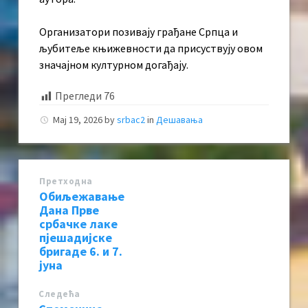
Организатори позивају грађане Српца и
љубитеље књижевности да присуствују овом
значајном културном догађају.
Прегледи
76
Мај 19, 2026
by
srbac2
in
Дешавања
Претходна
Обиљежавање
Дана Прве
србачке лаке
пјешадијске
бригаде 6. и 7.
јуна
Следећa