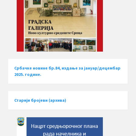
Србачке новине бр.84, издање за јануар/децембар
2025. године.
Старији бројеви (архива)