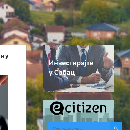
вну
SEARCH: