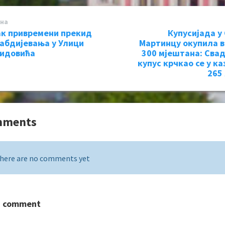
на
ак привремени прекид
Купусијада у
абдијевања у Улици
Мартинцу окупила 
идовића
300 мјештана: Сва
купус крчкао се у ка
265
mments
here are no comments yet
a comment