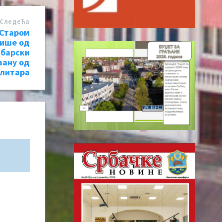
Следећa
 Старом
више од
дбарски
зану од
 литара