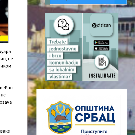
руара
ив, не
ликом
овећан
ане
возача
Сваке