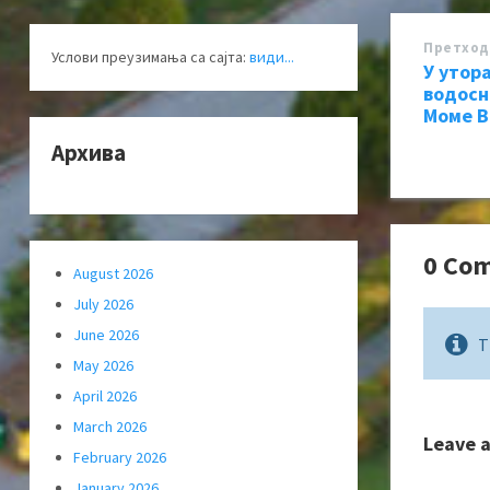
Претход
Услови преузимања са сајта:
види...
У утор
водосн
Моме В
Архива
0 Co
August 2026
July 2026
June 2026
T
May 2026
April 2026
March 2026
Leave 
February 2026
January 2026