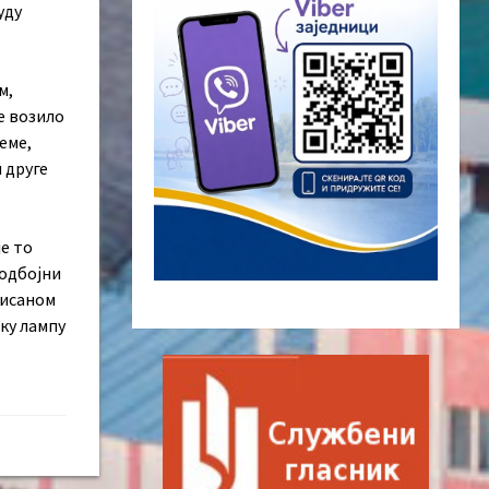
уду
м,
е возило
еме,
 друге
је то
оодбојни
лисаном
ску лампу