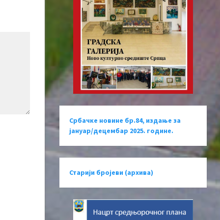
Србачке новине бр.84, издање за
јануар/децембар 2025. године.
Старији бројеви (архива)