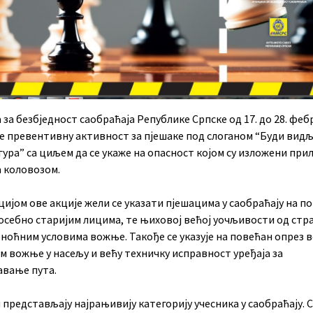
 за безбједност саобраћаја Републике Српске од 17. до 28. феб
је превентивну активност за пјешаке под слоганом “Буди видљ
ура” са циљем да се укаже на опасност којом су изложени при
 коловозом.
ијом ове акције жели се указати пјешацима у саобраћају на п
посебно старијим лицима, те њиховој већој уочљивости од стр
 ноћним условима вожње. Такође се указује на повећан опрез 
м вожње у насељу и већу техничку исправност уређаја за
авање пута.
представљају најрањивију категорију учесника у саобраћају. 