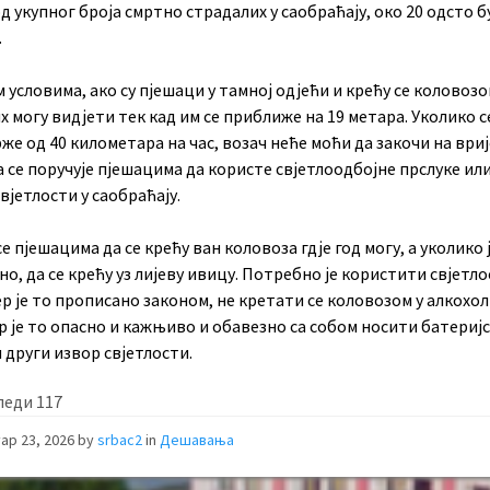
д укупног броја смртно страдалих у саобраћају, око 20 одсто б
.
 условима, ако су пјешаци у тамној одјећи и крећу се коловозо
х могу видјети тек кад им се приближе на 19 метара. Уколико с
же од 40 километара на час, возач неће моћи да закочи на вриј
а се поручује пјешацима да користе свјетлоодбојне прслуке или
вјетлости у саобраћају.
се пјешацима да се крећу ван коловоза гдје год могу, а уколико 
о, да се крећу уз лијеву ивицу. Потребно је користити свјетл
ер је то прописано законом, не кретати се коловозом у алкохо
р је то опасно и кажњиво и обавезно са собом носити батериј
 други извор свјетлости.
леди
117
ар 23, 2026
by
srbac2
in
Дешавања