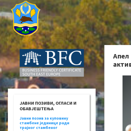
Апел
акти
ЈАВНИ ПОЗИВИ, ОГЛАСИ И
ОБАВЈЕШТЕЊА
Јавни позив за куповину
стамбене јединице ради
трајног стамбеног