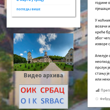
године о
пјешаци
ПОГЛЕДАЈ ВИШЕ
У ноћним
возачи и
креће бр
због чег
изворе с
Апелује 
неопходн
прслук ј
стању је
Видео архива
или неки
Прег
Фебру