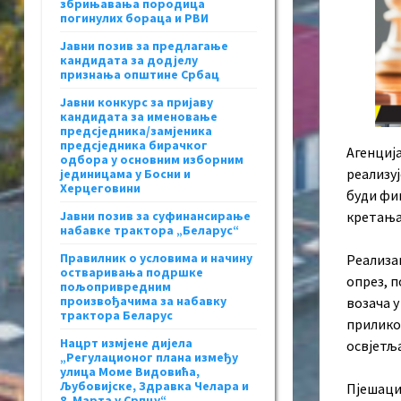
збрињавања породица
погинулих бораца и РВИ
Јавни позив за предлагање
кандидата за додјелу
признања општине Србац
Јавни конкурс за пријаву
кандидата за именовање
предсједника/замјеника
предсједника бирачког
Агенција
одбора у основним изборним
реализу
јединицама у Босни и
Херцеговини
буди фиг
Јавни позив за суфинансирање
кретања
набавке трактора „Беларус“
Правилник о условима и начину
Реализац
остваривања подршке
опрез, 
пољопривредним
произвођачима за набавку
возача у
трактора Беларус
прилико
Нацрт измјене дијела
освјетљ
„Регулационог плана између
улица Моме Видовића,
Љубовијске, Здравка Челара и
Пјешаци 
8. Марта у Српцу“