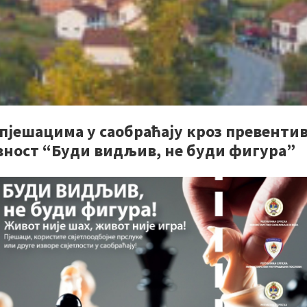
 пјешацима у саобраћају кроз превенти
вност “Буди видљив, не буди фигура”