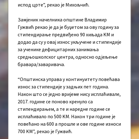
испод црте”, рекао је Михољчић.
Замјеник начелника општине Владимир
Гужвић рекао је да је буџетом за ову годину за
стипендирање предвиђено 90 хиљада KМ и
додао да су у овај износ укључене и стипендије
за ученике дефицитарних занимања
средњошколског центра, односно одјељење
бравара/заваривача.
“Општинска управа у континуитету повећава
износ за стипендије у задњих пет година.
Након што се једно вријеме нису исплаћивале,
2017. године се поново кренуло са
стипендирањем, а те и наредне године се
исплаћивало по 500 KМ. Након три године је
повећано на 600 а прошле и ове године износи
700 KМ”, рекао је Гужвић.