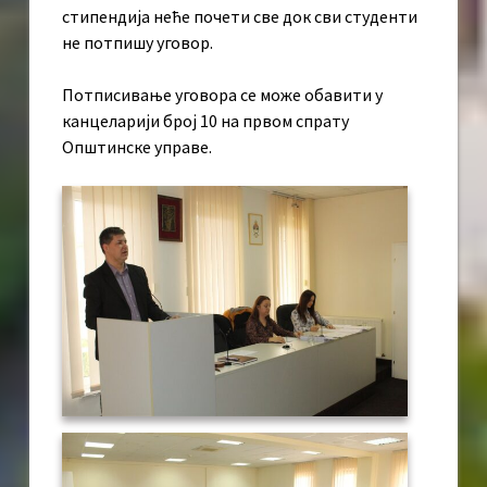
стипендија неће почети све док сви студенти
не потпишу уговор.
Потписивање уговора се може обавити у
канцеларији број 10 на првом спрату
Општинске управе.