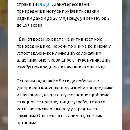
страници
ОВДЈЕ
. Заинтересовани
привредници могу се пријавити сваким
радним даном до 20. у мјесецу, у времену од 7
до 15 часова.
„Дан отворених врата“ је активност која
привредницима, нарочито онима који немају
успостављену комуникацију са локалним
властима, омогућава директну комуникацију
између привредника и начелника општине.
Основни задатак ће бити да побољша и
унаприједи комуникацију између привредника
и начелника, да детектује основне проблеме
са којима се привредници сусрећу, те да се
исти системски рјешавају у сарадњи са
службама Општине и осталим надлежним
органима.