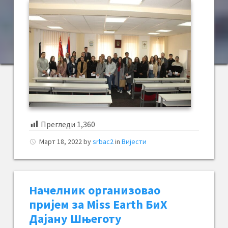
Прегледи
1,360
Март 18, 2022
by
srbac2
in
Вијести
Начелник организовао
пријем за Miss Earth БиХ
Дајану Шњеготу