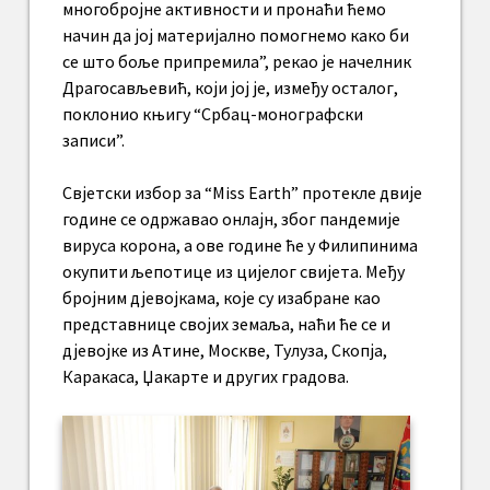
многобројне активности и пронаћи ћемо
начин да јој материјално помогнемо како би
се што боље припремила”, рекао је начелник
Драгосављевић, који јој је, између осталог,
поклонио књигу “Србац-монографски
записи”.
Свјетски избор за “Miss Earth” протекле двије
године се одржавао онлајн, због пандемије
вируса корона, а ове године ће у Филипинима
окупити љепотице из цијелог свијета. Међу
бројним дјевојкама, које су изабране као
представнице својих земаља, наћи ће се и
дјевојке из Атине, Москве, Тулуза, Скопја,
Каракаса, Џакарте и других градова.