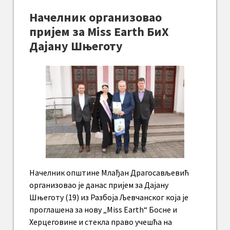
Начелник организовао
пријем за Miss Earth БиХ
Дајану Шњеготу
Начелник општине Млађан Драгосављевић
организовао је данас пријем за Дајану
Шњеготу (19) из Разбоја Љевчанског која је
проглашена за нову „Miss Earth“ Босне и
Херцеговине и стекла право учешћа на