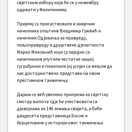
свјетском избору који ће се у новембру
одржати у Филипинима.
Пријему су присуствовали и замјеник
начелника општине Владимир Гужвић и
начелник Одјељења за привреду,
пољопривреду и друштвене дјелатности
Марко Михољчић који су заједно са
начелником упутили честитке нашој
суграђанки и пожелили јој успјех са жељом да
нас достојанствено представи на овом
престижном такмичењу.
Дајана се већ увелико припрема за свјетску
смотру љепоте гдје ће учествовати са
дјевојкама из 146 земаља свијета, а биће
двадесета представница Босне и
Херцеговине у историји овог такмичења.