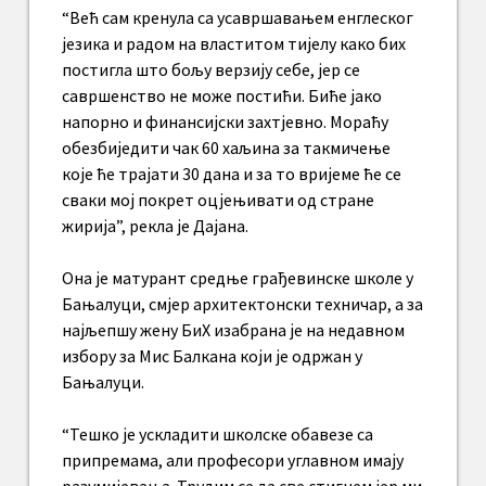
“Већ сам кренула са усавршавањем енглеског
језика и радом на властитом тијелу како бих
постигла што бољу верзију себе, јер се
савршенство не може постићи. Биће јако
напорно и финансијски захтјевно. Мораћу
обезбиједити чак 60 хаљина за такмичење
које ће трајати 30 дана и за то вријеме ће се
сваки мој покрет оцјењивати од стране
жирија”, рекла је Дајана.
Она је матурант средње грађевинске школе у
Бањалуци, смјер архитектонски техничар, а за
најљепшу жену БиХ изабрана је на недавном
избору за Мис Балкана који је одржан у
Бањалуци.
“Тешко је ускладити школске обавезе са
припремама, али професори углавном имају