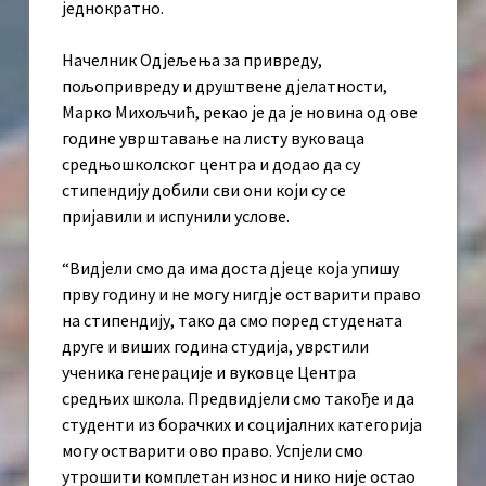
једнократно.
Начелник Одјељења за привреду,
пољопривреду и друштвене дјелатности,
Марко Михољчић, рекао је да је новина од ове
године уврштавање на листу вуковаца
средњошколског центра и додао да су
стипендију добили сви они који су се
пријавили и испунили услове.
“Видјели смо да има доста дјеце која упишу
прву годину и не могу нигдје остварити право
на стипендију, тако да смо поред студената
друге и виших година студија, уврстили
ученика генерације и вуковце Центра
средњих школа. Предвидјели смо такође и да
студенти из борачких и социјалних категорија
могу остварити ово право. Успјели смо
утрошити комплетан износ и нико није остао