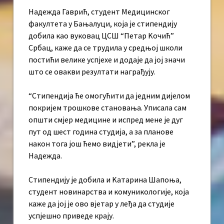
Надежда Гаврић, студент Медицинског
факултета у Бањалуци, која је стипендију
добила као вуковац ЦСШ “Петар Kочић”
Србац, каже да се трудила у средњој школи
постићи велике успјехе и додаје да јој значи
што се овакви резултати награђују.
“Стипендија ће омогућити да једним дијелом
покријем трошкове становања. Уписала сам
општи смјер медицине и испред мене је дуг
пут од шест година студија, а за планове
након тога још ћемо видјети”, рекла је
Надежда.
Стипендију је добила и Kатарина Шапоња,
студент новинарства и комуникологије, која
каже да јој је ово вјетар у леђа да студије
успјешно приведе крају.