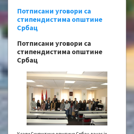
Потписани уговори са
стипендистима општине
Србац
Потписани уговори са
стипендистима општине
Србац
У сали Скупштине општине Србац данас је