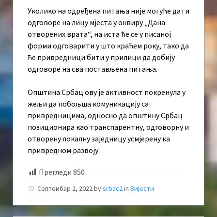
Уколико на одређена питања није могуће дати
одговоре на лицу мјеста у оквиру „Дана
отворених врата“, на иста ће се у писаној
форми одговарити у што краћем року, тако да
ће привредници бити у прилици да добију
одговоре на сва постављена питања.
Општина Србац ову је активност покренула у
жељи да побољша комуникацију са
привредницима, односно да општину Србац
позиционира као транспарентну, одговорну и
отворену локалну заједницу усмјерену ка
привредном развоју.
Прегледи
850
Септембар 2, 2022
by
srbac2
in
Вијести