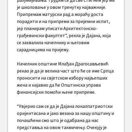
разумијевања. Трудим се да све стигнем јер ми
је школовање у овом тренутку најважније.
Припремам матурски рад а мораћу доста
порадити и на припреми за пријемни испит,
јер планирам уписати Архитектонско-
грађевински факултет”, рекла је Дајана, која
се захвалила начелнику и његовим
сарадницима на пријему.
Начелник општине Млађан Драгосављевић
рекао је да је велика част што ће се име Српца
проносити на свјетском избору најљепших
жена и најавио да ће Општинска управа
финансијски помоћи њене припреме.
“Увјерио сам се да је Дајана локалпатриотски
оријентисана и јако везана за нашу општину и
почашћени смо што је одабрана да нас
представља на овом такмичењу. Очекују је