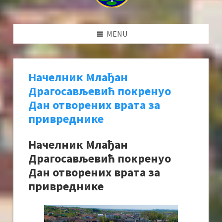
MENU
Начелник Млађан
Драгосављевић покренуо
Дан отворених врата за
привреднике
Начелник Млађан
Драгосављевић покренуо
Дан отворених врата за
привреднике