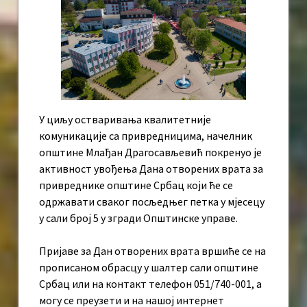
У циљу остваривања квалитетније
комуникације са привредницима, начелник
општине Млађан Драгосављевић покренуо је
активност увођења Дана отворених врата за
привреднике општине Србац који ће се
одржавати сваког посљедњег петка у мјесецу
у сали број 5 у згради Општинске управе.
Пријаве за Дан отворених врата вршиће се на
прописаном обрасцу у шалтер сали општине
Србац или на контакт телефон 051/740-001, а
могу се преузети и на нашој интернет