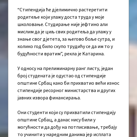
“Стипендија ће дјелимично растеретити
родитеље који улажу доста труда у моје
школовање. Студирање није јефтино али
мислим да је циљ свих родитеља да улажу у
знање свог дјетета, за његово боље сутра, и
колико год било скупо трудићу се да им то у
будућности вратим”, рекла је Kатарина.
У односу на прелиминарну ранг листу, један
број студената је одустао од стипендије
општине Србац како би прихватио већи износ
стипендије ресорног министарства и других
јавних извора финансирања.
Они студенти који су прихватили стипендију
општине Србац, а данас нису били у
могућности да дођу на потписивање, требају
то учинити у наредним данима јер исплата