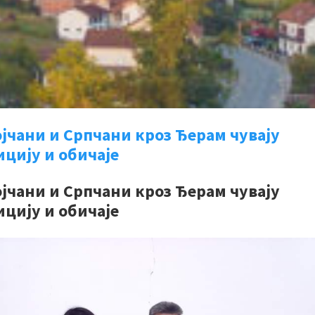
јчани и Српчани кроз Ђерам чувају
цију и обичаје
јчани и Српчани кроз Ђерам чувају
цију и обичаје