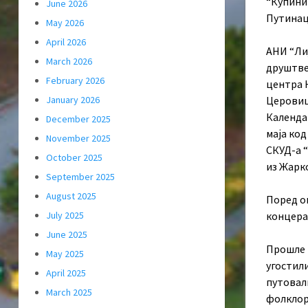
“Купиник
June 2026
Путинаца
May 2026
April 2026
АНИ “Лиј
March 2026
друштве
February 2026
центра 
Церовиц
January 2026
Календар
December 2025
маја код
November 2025
СКУД-а 
October 2025
из Жарко
September 2025
August 2025
Поред ов
концерат
July 2025
June 2025
Прошле 
May 2025
угостил
April 2025
путовали
March 2025
фолклор