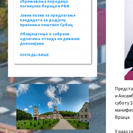
збрињавања породица
погинулих бораца и РВИ
Јавни позив за предлагање
кандидата за додјелу
признања општине Србац
Обавјештење о забрани
одлагања отпада на дивљим
депонијама
ПОГЛЕДАЈ ВИШЕ
Предста
и Ансамб
суботу 
манифест
Вршца.
У раду 