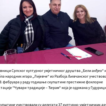
вници Српског културног умјетничког друштва „Бели анђео“ 
ла народних игара „Лијевче“ из Разбоја Љевчанског учествова
18. фебруара у раду годишње скупштине престижне фоклорне
ације “Чувари традиције – Ђерам“ која је одржана у Гудуриц
скупштине учествовали су делегати 37 културно-умјетничких д