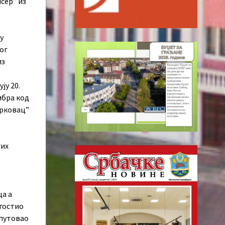
исер” из
у
ог
из
ју 20.
мбра код
арковац”
гих
ца а
угостио
 путовао