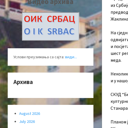
Видео архива
из Србиј
предвод
Жаклина
На сједн
одвијати
и посјет
шест ре
Услови преузимања са сајта:
види...
меда.
Неколик
и у нашо
Архива
СКУД “Бе
културн
Станара 
August 2026
Планом ј
July 2026