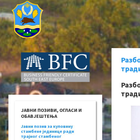
Разбо
тради
Разбо
тради
ЈАВНИ ПОЗИВИ, ОГЛАСИ И
ОБАВЈЕШТЕЊА
Јавни позив за куповину
стамбене јединице ради
трајног стамбеног