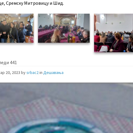
це, Сремску Митровицу и Шид.
леди
441
ар 20, 2023
by
srbac2
in
Дешавања