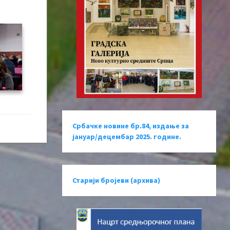
Србачке новине бр.84, издање за
јануар/децембар 2025. године.
Старији бројеви (архива)