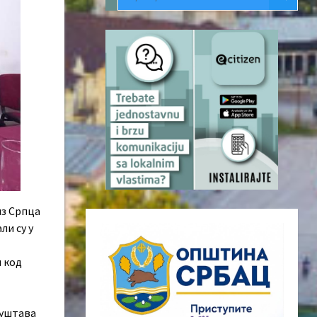
из Српца
ли су у
и код
руштава