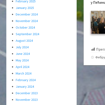
February 2025
у Пећин
January 2025
December 2024
November 2024
October 2024
September 2024
August 2024
July 2024
Прег
June 2024
Фебру
May 2024
April 2024
March 2024
February 2024
January 2024
December 2023
November 2023