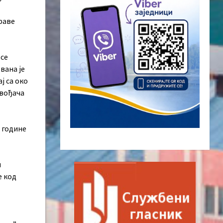
раве
 се
вана је
ј са око
звођача
 године
н
е код