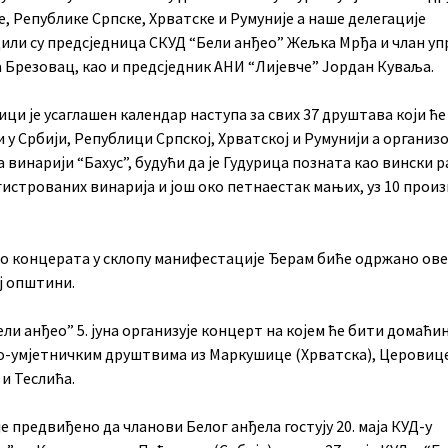
е, Републике Српске, Хрватске и Румуније а наше делегације
или су предсједница СКУД “Бели анђео” Жељка Мрђа и члан уп
 Брезовац, као и предсједник АНИ “Лијевче” Јордан Куваља.
ици је усаглашен календар наступа за свих 37 друштава који ће
 у Србији, Републици Српској, Хрватској и Румунији а организо
а винарији “Бахус”, будући да је Гудурица позната као вински ра
гистрованих винарија и још око петнаестак мањих, уз 10 прои
о концерата у склопу манифестације Ђерам биће одржано ове
ј општини.
ли анђео” 5. јуна организује концерт на којем ће бити домаћи
о-умјетничким друштвима из Маркушице (Хрватска), Церовиц
и Теслића.
е предвиђено да чланови Белог анђела гостују 20. маја КУД-у