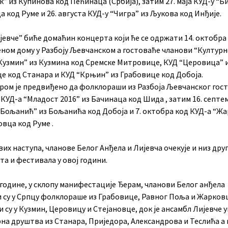
” из Купинова код Пећинаца (Србија), затим 27. маја КУД-у “Б
 код Руме и 26. августа КУД-у “Чигра” из Љукова код Инђије.
евче” биће домаћин концерта који ће се одржати 14. октобра 
ном дому у Разбоју Љевчанском а гостоваће чланови “Културн
Кузмин” из Кузмина код Сремске Митровице, КУД “Церовица” 
е код Станара и КУД “Крњин” из Грабовице код Добоја.
ом је предвиђено да фолклораши из Разбоја Љевчанског госту
 КУД-а “Младост 2016” из Бачинаца код Шида , затим 16. септе
“Бољанић” из Бољанића код Добоја и 7. октобра код КУД-а “Ж
вца код Руме .
их наступа, чланове Белог Анђела и Лијевча очекује и низ дру
а и фестивала у овој години.
године, у склопу манифестације Ђерам, чланови Белог анђела
и су у Српцу фолклораше из Грабовице, Равног Поља и Жарков
 су у Кузмин, Церовицу и Стејановце, док је ансамбл Лијевче 
на друштва из Станара, Приједора, Александрова и Теслића а