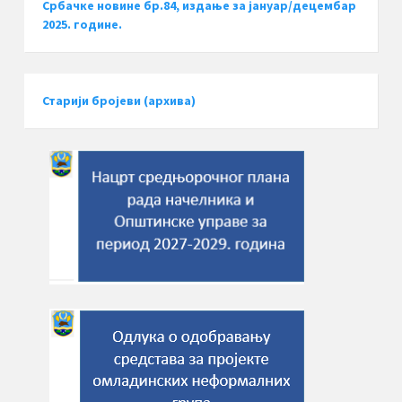
Србачке новине бр.84, издање за јануар/децембар
2025. године.
Старији бројеви (архива)