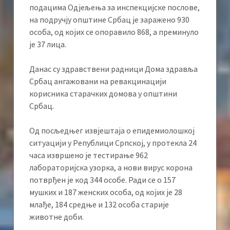
подацима Одјељења за инспекцијске послове,
на подручју општине Србац је заражено 930
особа, од којих се опоравило 868, а преминуло
је 37 лица.
Данас су здравствени радници Дома здравља
Србац ангажовани на ревакцинацији
корисника старачких домова у општини
Србац.
Од посљедњег извјештаја о епидемиолошкој
ситуацији у Републици Српској, у протекла 24
часа извршено је тестирање 962
лабораторијска узорка, а нови вирус корона
потврђен је код 344 особе. Ради се о 157
мушких и 187 женских особа, од којих је 28
млађе, 184 средње и 132 особа старије
животне доби.