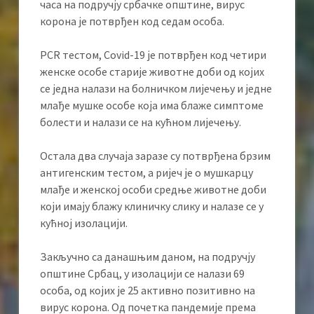
часа на подручју србачке општине, вирус
корона је потврђен код седам особа.
PCR тестом, Covid-19 је потврђен код четири
женске особе старије животне доби од којих
се једна налази на болничком лијечењу и једне
млађе мушке особе која има блаже симптоме
болести и налази се на кућном лијечењу.
Остала два случаја заразе су потврђена брзим
антигенским тестом, а ријеч је о мушкарцу
млађе и женској особи средње животне доби
који имају блажу клиничку слику и налазе се у
кућној изолацији.
Закључно са данашњим даном, на подручју
општине Србац, у изолацији се налази 69
особа, од којих је 25 активно позитивно на
вирус корона. Од почетка пандемије према