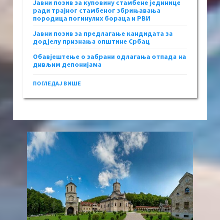
Јавни позив за куповину стамбене јединице
ради трајног стамбеног збрињавања
породица погинулих бораца и РВИ
Јавни позив за предлагање кандидата за
додјелу признања општине Србац
Обавјештење о забрани одлагања отпада на
дивљим депонијама
ПОГЛЕДАЈ ВИШЕ