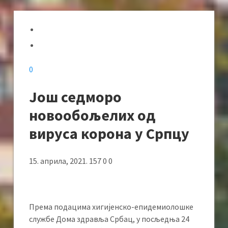
0
Још седморо
новообољелих од
вируса корона у Српцу
15. априла, 2021. 157 0 0
Према подацима хигијенско-епидемиолошке
службе Дома здравља Србац, у посљедња 24