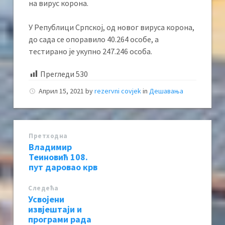
на вирус корона.
У Републици Српској, од новог вируса корона,
до сада се опоравило 40.264 особе, а
тестирано је укупно 247.246 особа.
Прегледи
530
Април 15, 2021
by
rezervni covjek
in
Дешавања
Претходна
Владимир
Теиновић 108.
пут даровао крв
Следећa
Усвојени
извјештаји и
програми рада