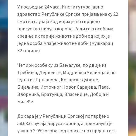
У посљедња 24 часа, Институту за јавно
здравство Републике Српске пријављена су 22
смртна случаја код којих је потврђено
присуство вируса корона. Ради се о особама
средње и старије животне доби од којих је
једна особа млађе животне доби (мушкарац
32 године).
Четири особе су из Бањалуке, по двије из
Требиња, Дервенте, Модриче и Челинца и по
једна из Прњавора, Козарске Дубице,
Бијељине, Источног Новог Сарајева, Пала,
Зворника, Братунца, Власенице, Добоја и
Билеће.
До сада је у Републици Српској потврђено
58.633 случаја вируса корона, а преминуло је
укупно 3.059 особа код којих је потврђен тест