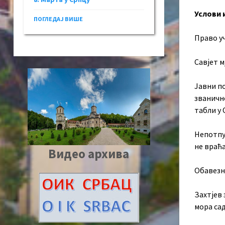
Услови 
ПОГЛЕДАЈ ВИШЕ
Право уч
Савјет м
Јавни по
званичн
табли у
Непотпу
не враћа
Видео архива
Обавезн
Захтјев 
мора са