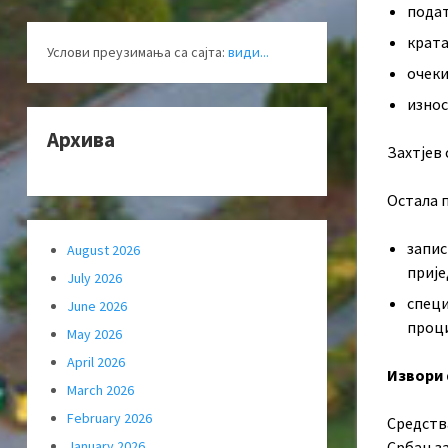
подат
крата
Услови преузимања са сајта:
види...
очеки
износ
Архива
Захтјев
Остала 
запис
August 2026
прије
July 2026
специ
June 2026
проци
May 2026
April 2026
Извори
March 2026
February 2026
Средства
January 2026
Србац за