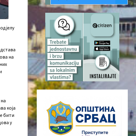
додјелу
редстава
ова на
сних
и
 на
ва која
ће бити
дова у