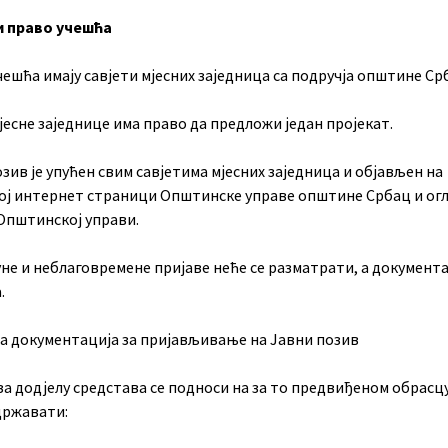
и право учешћа
ешћа имају савјети мјесних заједница са подручја општине Ср
јесне заједнице има право да предложи један пројекат.
зив jе упућен свим савјетима мјесних заједница и објављен на
ој интернет страници Општинске управе општине Србац и огл
 Општинској управи.
не и неблаговремене пријаве неће се разматрати, а документа
.
а документација за пријављивање на Јавни позив
за додјелу средстава се подноси на за то предвиђеном обрасцу
државати: