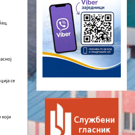
бац.
асној
ција се
 који