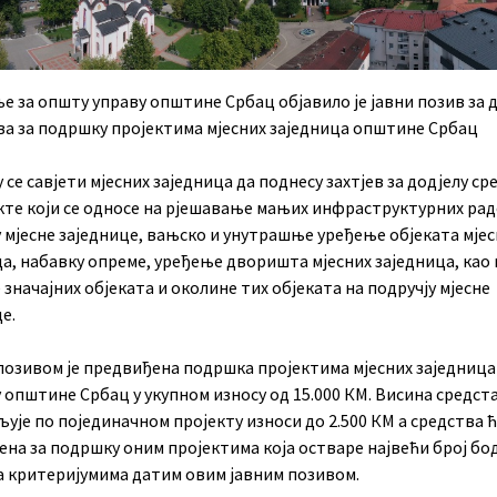
 за општу управу општине Србац објавило је јавни позив за 
ва за подршку пројектима мјесних заједница општине Србац
 се савјети мјесних заједница да поднесу захтјев за додјелу с
екте који се односе на рјешавање мањих инфраструктурних рад
 мјесне заједнице, вањско и унутрашње уређење објеката мје
а, набавку опреме, уређење дворишта мјесних заједница, као 
значајних објеката и околине тих објеката на подручју мјесне
е.
позивом је предвиђена подршка пројектима мјесних заједница
 општине Србац у укупном износу од 15.000 КМ. Висина средста
љује по појединачном пројекту износи до 2.500 КМ а средства 
на за подршку оним пројектима која остваре највећи број бо
са критеријумима датим овим јавним позивом.