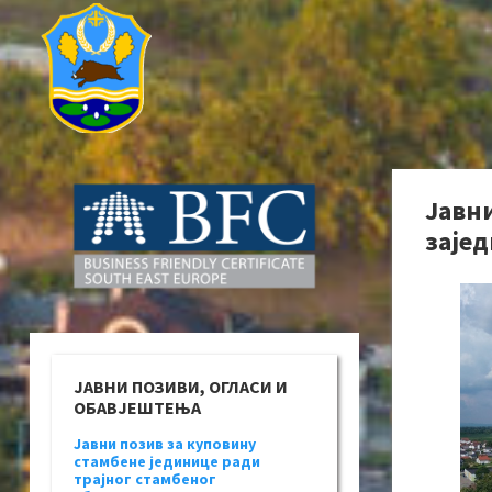
Јавн
зајед
ЈАВНИ ПОЗИВИ, ОГЛАСИ И
ОБАВЈЕШТЕЊА
Јавни позив за куповину
стамбене јединице ради
трајног стамбеног