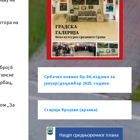
атора на
број 6
тинске
Србачке новине бр.84, издање за
Србац,
јануар/децембар 2025. године.
ком „За
Старији бројеви (архива)