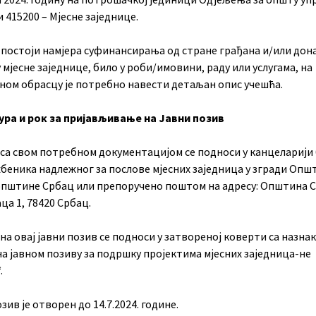
 415200 – Мјесне заједнице.
 постоји намјера суфинансирања од стране грађана и/или дон
 мјесне заједнице, било у роби/имовини, раду или услугама, на
ном обрасцу је потребно навести детаљан опис учешћа.
ра и рок за пријављивање на Јавни позив
 са свом потребном документацијом се подноси у канцеларији 
жбеника надлежног за послове мјесних заједница у згради Опш
општине Србац или препоручено поштом на адресу: Општина 
ца 1, 78420 Србац.
на овај јавни позив се подноси у затвореној коверти са назна
а јавном позиву за подршку пројектима мјесних заједница-не
.
зив је отворен до 14.7.2024. године.