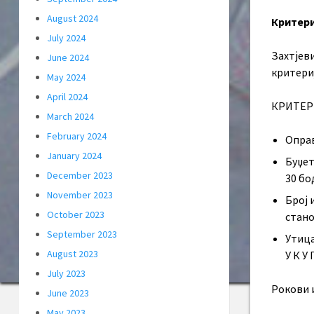
August 2024
Критери
July 2024
Захтјев
June 2024
критери
May 2024
April 2024
КРИТЕР
March 2024
February 2024
Оправ
January 2024
Буџет
December 2023
30 бо
November 2023
Број 
October 2023
стано
September 2023
Утица
August 2023
У К У
July 2023
Рокови 
June 2023
May 2023