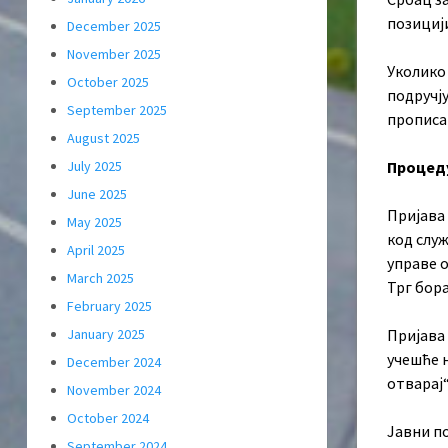
позицији
December 2025
November 2025
Уколико
October 2025
подручју
September 2025
прописа
August 2025
July 2025
Процеду
June 2025
Пријава
May 2025
код слу
April 2025
управе 
March 2025
Трг бора
February 2025
January 2025
Пријава 
учешће н
December 2024
отварај“
November 2024
October 2024
Јавни по
September 2024