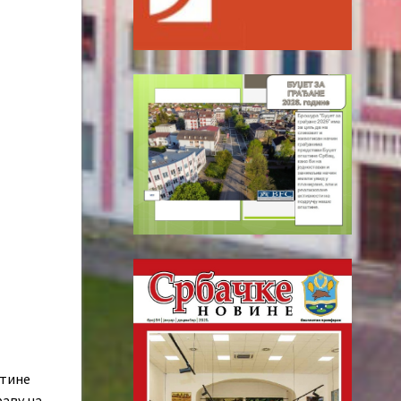
штине
раву на