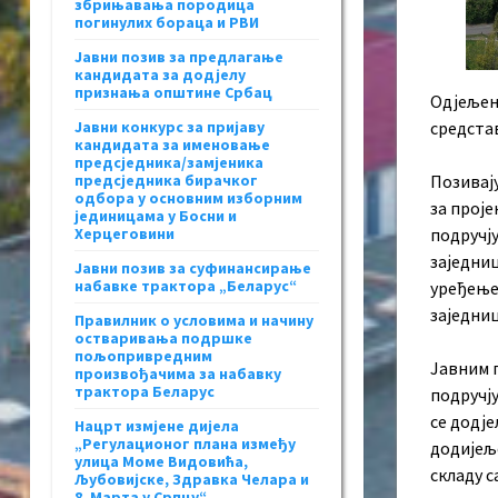
збрињавања породица
погинулих бораца и РВИ
Јавни позив за предлагање
кандидата за додјелу
признања општине Србац
Одјељење
Јавни конкурс за пријаву
средста
кандидата за именовање
предсједника/замјеника
предсједника бирачког
Позивају
одбора у основним изборним
за прој
јединицама у Босни и
Херцеговини
подручју
заједниц
Јавни позив за суфинансирање
набавке трактора „Беларус“
уређење 
заједниц
Правилник о условима и начину
остваривања подршке
пољопривредним
Јавним 
произвођачима за набавку
трактора Беларус
подручју
се додје
Нацрт измјене дијела
„Регулационог плана између
додијеље
улица Моме Видовића,
складу 
Љубовијске, Здравка Челара и
8. Марта у Српцу“