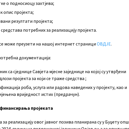
ке о подносиоцу захтјева;
к опис пројекта;
вани резултати пројекта;
 средстава потребних за реализацију пројекта.
 се може преузети на нашој интернет страници
ОВДЈЕ
.
потребна документација:
ник са сједнице Савјета мјесне заједнице на којој су утврђени
длози пројекта за који се траже средства ;
фикација роба, услуга или радова наведених у пројекту, као и
јењена вриједност истих (предрачун).
 финансирања пројеката
 за реализацију овог јавног позива планирана су у Буџету оп
 2024. годину на потрошачкој јединици Одјељења за општу уп