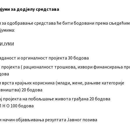
јуми за додјелу средстава
и за одобравање средстава ће бити бодовани према сљедећим
јумима:
ИЈУМИ
даност и оргиналност пројекта 30 бодова
 пројекта ( рационалност трошкова, извори финансирања про
дова
и врста крајњих корисника (млади, жене, рањиве категорије
вништва) 20 бодова
ј пројекта на побољшање живота грађана 20 бодова
 П Н О 100 бодова
и начин објављивања резултата Јавног позива