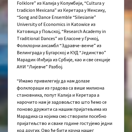
Folklore” из Калија у Колумбији, “Cultura y
tradicion Mexicana” из Керетара у Мексику,
“Song and Dance Ensemble “Silesianie”
University of Economics in Katowice из
Катовица у Пољској, “Research Аcademy in
Тraditional Dances” из Еласоне у Грчкој,
Фолклорни ансамбл “Здравче-венче” из
Велинграда у Бугарској и КУД “Јединство”
Марадик-Инђија из Србије, као и све секције
АНИ “Лијевче” Разбој.
“Имамо привилегију да нам долазе
фолклораши из градова са више милиона
становника, попут Калија и Керетара а
нарочито нам је задовољство што ћемо се
поново дружити са нашим пријатељима из
Марадика са којима смо створили посебно
пријатељство и сваке године гостујемо једни
код других. Ово ће бити круна нашег