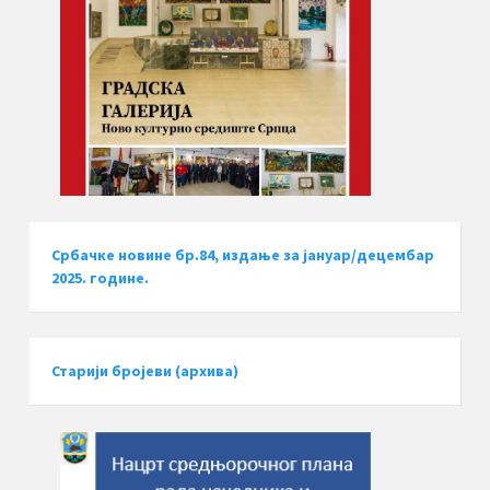
Србачке новине бр.84, издање за јануар/децембар
2025. године.
Старији бројеви (архива)