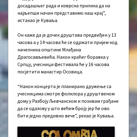
досадашњег рада и изврсна прилика да на
најљепши начин представимо наш крај”,
истакао је Куваља.
Он каже да је дочек друштава предвиђен у 13
часова а у 14 часова ће се одржати пријем код
начелника општине Млађана
Драгосављевића. Након краћег боравка у
Српцу, учесници фестивала ће у 16 часова
посјетити манастир Осовица.
“Након концерта је планирано дружење са
учесницима смотре фолклора у друштвеном
дому у Разбоју Љевчанском и позивам грађане
да се одазову у што већем броју јер ће ово
бити једно предивно вече”, рекао је Куваља.