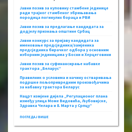
Јавни позив за куповину стамбене јединице
ради трајног стамбеног збрињавања
породица погинулих бораца и РВИ
Јавни позив за предлагање кандидата за
додјелу признања општине Србац
Јавни конкурс за пријаву кандидата за
именовање предсједника/замјеника
предсједника бирачког одбора у основним
изборним јединицама у Босни и Херцеговини
Јавни позив за суфинансирање набавке
трактора „Беларус“
Правилник о условима и начину остваривања
подршке пољопривредним произвођачима
за набавку трактора Беларус
Нацрт измјене дијела „Регулационог плана
између улица Моме Видовића, Љубовијске,
Здравка Челара и 8. Марта у Српцу“
ПОГЛЕДАЈ ВИШЕ