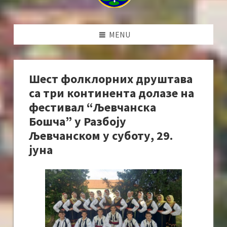
MENU
Шест фолклорних друштава
са три континента долазе на
фестивал “Љевчанска
Бошча” у Разбоју
Љевчанском у суботу, 29.
јуна