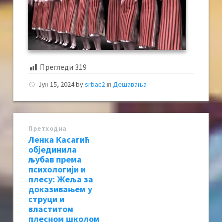
Прегледи
319
Јун 15, 2024
by
srbac2
in
Дешавања
Претходна
Ленка Касагић
објединила
љубав према
психологији и
плесу: Жеља за
доказивањем у
струци и
властитом
плесном школом