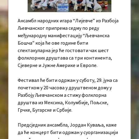
Ансамбл народних игара “Лијевче” из Разбоја
Љевчанског припрема седму по реду
међународну манифестацију “Љевчанска
Бошча” која ће ове године бити
спектакуларна јер ће гостовати чак шест
фолклорних друштава са три континента,
Сјеверне и Јужне Америке и Европе.
Фестивал ће бити одржан у суботу, 29. јуна са
почетком у 20 часова у друштвеном дому у
Разбоју Љевчанском а стижу фолклорна
друштва из Мексика, Колумбије, Пољске,
Грчке, Бугарске и Србије.
Предсједник ансамбла, Јордан Куваља, каже
да ће концерт бити одржан у суорганизацији