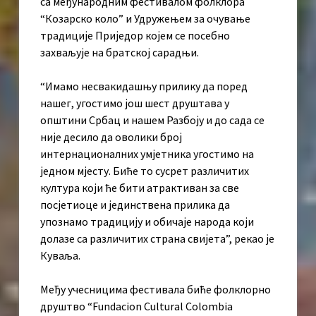
са међународним фестивалом фолклора
“Козарско коло” и Удружењем за очување
традиције Приједор којем се посебно
захваљује на братској сарадњи.
“Имамо несвакидашњу прилику да поред
нашег, угостимо још шест друштава у
општини Србац и нашем Разбоју и до сада се
није десило да оволики број
интернационалних умјетника угостимо на
једном мјесту. Биће то сусрет различитих
култура који ће бити атрактиван за све
посјетиоце и јединствена прилика да
упознамо традицију и обичаје народа који
долазе са различитих страна свијета”, рекао је
Куваља.
Међу учесницима фестивала биће фолклорно
друштво “Fundacion Cultural Colombia