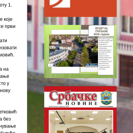
оту 1.
е које
се први
ати
изовати
аковић.
а на
вање
сто у
 нову
Петковић
а без
 очување