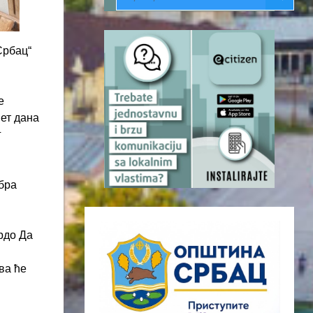
Србац“
е
вет дана
г
обра
рдо Да
ва ће