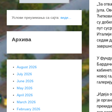
„За отв
јула. О
Ћеткови
Услови преузимања са сајта:
види...
су доби
пут сус
Италији
Архива
седам д
завршно
У фунду
Бардачи
August 2026
кабинет
July 2026
новој г
June 2026
галериј
May 2026
„Идеја 
April 2026
је орга
March 2026
прекида.
February 2026