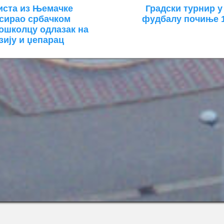
иста из Њемачке
Градски турнир 
сирао србачком
фудбалу почиње 1
ошколцу одлазак на
зију и џепарац