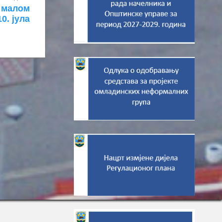
у малом
0. јула