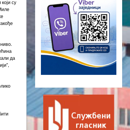
 који су
Миле
ке
такође
 ниво.
већина
кали да
ји”,
олико
бити