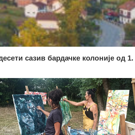
десети сазив бардачке колоније од 1. 