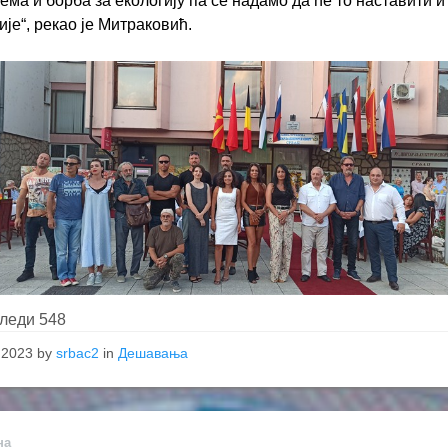
тема и борба за екологију па се надамо да ће то наставити и
ије“, рекао је Митраковић.
леди
548
, 2023
by
srbac2
in
Дешавања
на