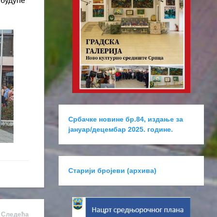
 будуће
Србачке новине бр.84, издање за
јануар/децембар 2025. године.
Старији бројеви (архива)
Следећa