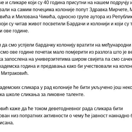
че и сликаре који су 40 година присутни на нашем подручју и
вали на самим почецима колоније попут Здравка Мирчете, 
вића и Милована Чикића, односно групе аутора из Републи
који су читав живот посветили Бардачи и колонији и који су 
и ове године.
 да смо успјели бардачку колонију вратити на међународни
смо ове године почетак мало помјерити из разлога што је 
ка запослена на универзитетима широм свијета па смо саче
кадемска година и предавања како би учествовали на колони
е Митраковић.
адемских сликара у рад колоније ће бити укључено још нек
ка школе сликања за ликовне таленте.
вић каже да ће током деветодневног рада сликара бити
ован низ попратних активности о чему ће јавност накнадно 
исана.