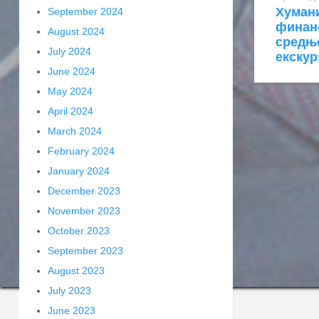
Хуман
September 2024
финан
August 2024
средњ
July 2024
екскур
June 2024
May 2024
April 2024
March 2024
February 2024
January 2024
December 2023
November 2023
October 2023
September 2023
August 2023
July 2023
June 2023