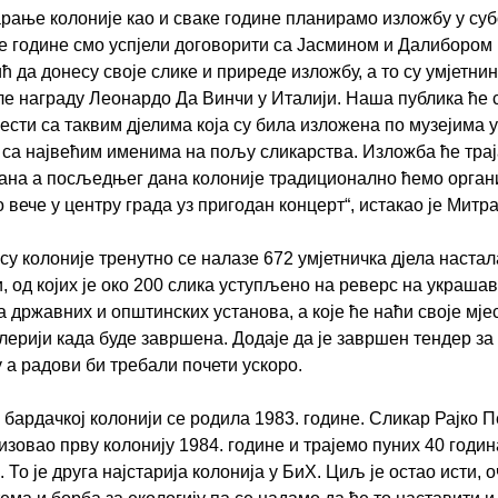
арање колоније као и сваке године планирамо изложбу у суб
ве године смо успјели договорити са Јасмином и Далибором
ћ да донесу своје слике и приреде изложбу, а то су умјетнин
ле награду Леонардо Да Винчи у Италији. Наша публика ће 
рести са таквим дјелима која су била изложена по музејима у
 са највећим именима на пољу сликарства. Изложба ће трај
ана а посљедњег дана колоније традиционално ћемо орган
 вече у центру града уз пригодан концерт“, истакао је Митр
су колоније тренутно се налазе 672 умјетничка дјела настал
, од којих је око 200 слика уступљено на реверс на украша
а државних и општинских установа, а које ће наћи своје мје
алерији када буде завршена. Додаје да је завршен тендер за
у а радови би требали почети ускоро.
о бардачкој колонији се родила 1983. године. Сликар Рајко 
низовао прву колонију 1984. године и трајемо пуних 40 годин
 То је друга најстарија колонија у БиХ. Циљ је остао исти,