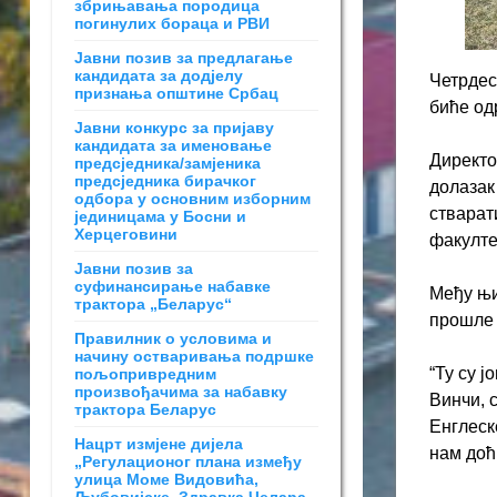
збрињавања породица
погинулих бораца и РВИ
Јавни позив за предлагање
кандидата за додјелу
Четрдес
признања општине Србац
биће одр
Јавни конкурс за пријаву
кандидата за именовање
Директо
предсједника/замјеника
предсједника бирачког
долазак
одбора у основним изборним
стварат
јединицама у Босни и
Херцеговини
факулте
Јавни позив за
суфинансирање набавке
Међу њи
трактора „Беларус“
прошле 
Правилник о условима и
начину остваривања подршке
“Ту су 
пољопривредним
произвођачима за набавку
Винчи, 
трактора Беларус
Енглеск
Нацрт измјене дијела
нам доћ
„Регулационог плана између
улица Моме Видовића,