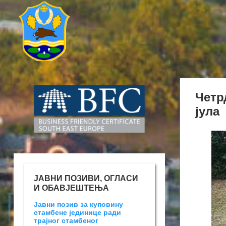
Четр
јула
ЈАВНИ ПОЗИВИ, ОГЛАСИ
И ОБАВЈЕШТЕЊА
Јавни позив за куповину
стамбене јединице ради
трајног стамбеног