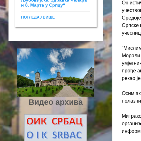
Љубовијске, Здравка Челара
Он исти
и 8. Марта у Српцу“
учество
ПОГЛЕДАЈ ВИШЕ
Средоје
Српске 
учесниц
“Мислим
Морали 
умјетни
прође а
рекао ј
Осим ак
Видео архива
полазни
Митрако
организ
информ