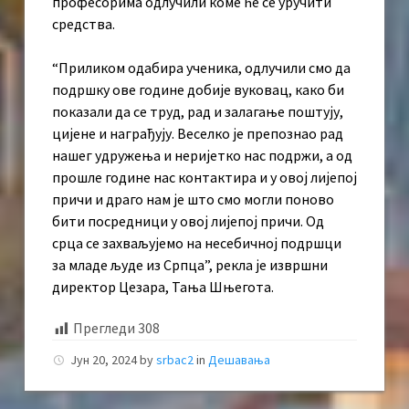
професорима одлучили коме ће се уручити
средства.
“Приликом одабира ученика, одлучили смо да
подршку ове године добије вуковац, како би
показали да се труд, рад и залагање поштују,
цијене и награђују. Веселко је препознао рад
нашег удружења и неријетко нас подржи, а од
прошле године нас контактира и у овој лијепој
причи и драго нам је што смо могли поново
бити посредници у овој лијепој причи. Од
срца се захваљујемо на несебичној подршци
за младе људе из Српца”, рекла је извршни
директор Цезара, Тања Шњегота.
Прегледи
308
Јун 20, 2024
by
srbac2
in
Дешавања