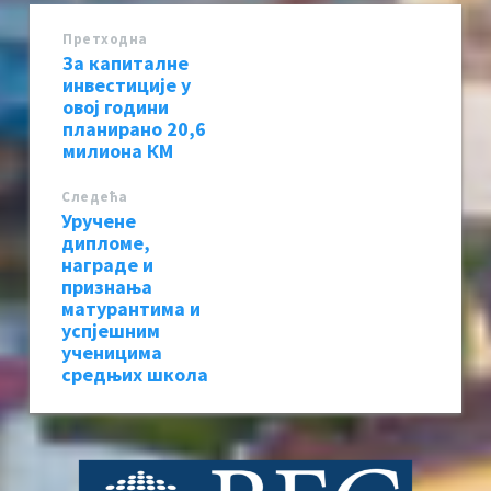
Претходна
За капиталне
инвестиције у
овој години
планирано 20,6
милиона КМ
Следећa
Уручене
дипломе,
награде и
признања
матурантима и
успјешним
ученицима
средњих школа