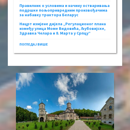
Правилник о условима и начину остваривања
подршке пољопривредним произвођачима
за набавку трактора Беларус
Нацрт измјене дијела „Регулационог плана
између улица Моме Видовића, Љубовијске,
Здравка Челара и 8. Марта у Српцу“
ПОГЛЕДАЈ ВИШЕ