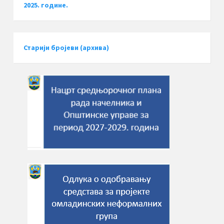
2025. године.
Старији бројеви (архива)