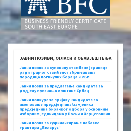
ЈАВНИ ПОЗИВИ, ОГЛАСИ И ОБАВЈЕШТЕЊА
Јавни позив за куповину стамбене јединице
ради трајног стамбеног збрињавања
породица погинулих бораца и РВИ
Јавни позив за предлагање кандидата за
додјелу признања општине Србац
Јавни конкурс за пријаву кандидата за
именовање предсједника/замјеника
предсједника бирачког одбора у основним
изборним јединицама у Босни и Херцеговини
Јавни позив за суфинансирање набавке
трактора „Беларус“