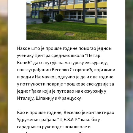
Након што је прошле године помогао једном
ученику Центра средњих школа “Петар
Кочић” да отпутује на матурску екскурзију,
наш суграђанин Веселко Стојковић, који живи
и ради у Њемачкој, одлучио је да и ове године
у потпуности покрије трошкове екскурзије за
једног ђака који је путовао на екскурзију у
Италију, Шпанију и Француску.
Као и прошле године, Веселко је контактирао
Удружење грађана “Ц.Е.З.А.Р.” како би у
сарадњи са руководством школе и