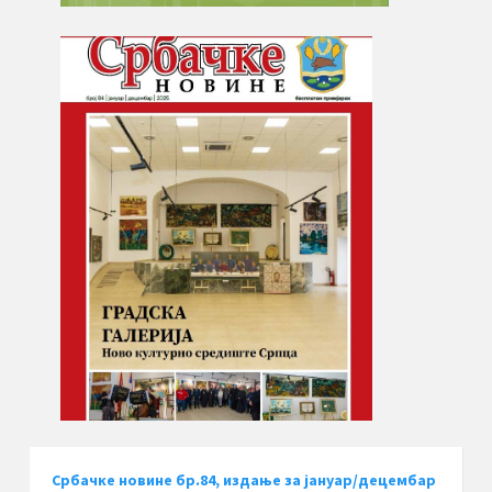
Србачке новине бр.84, издање за јануар/децембар