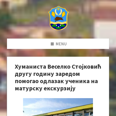
MENU
Хуманиста Веселко Стојковић
другу годину заредом
помогао одлазак ученика на
матурску екскурзију