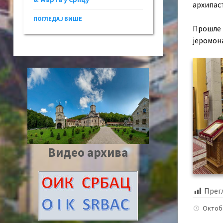
архипаст
ПОГЛЕДАЈ ВИШЕ
Прошле 
јеромона
Видео архива
Прег
Октоб