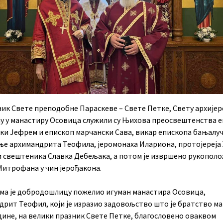
ик Свете преподобне Параскеве – Свете Петке, Свету архијер
ју у манастиру Осовица служили су Њихова преосвештенства 
ки Јефрем и епископ марчански Сава, викар епископа бањалучк
ње архимандрита Теофила, јеромонаха Илариона, протојереј
и свештеника Славка Дебељака, а потом је извршено рукопол
Митрофана у чин јерођакона.
ма је добродошлицу пожелио игуман манастира Осовица,
дрит Теофил, који је изразио задовољство што је братство м
дине, на велики празник Свете Петке, благословено оваквом