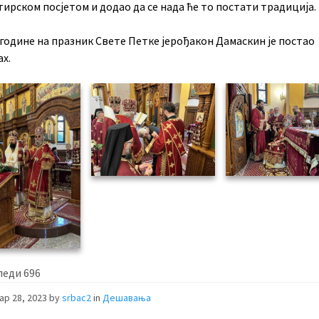
ирском посјетом и додао да се нада ће то постати традиција.
године на празник Свете Петке јерођакон Дамаскин је постао
х.
леди
696
ар 28, 2023
by
srbac2
in
Дешавања