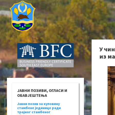
У чи
из м
ЈАВНИ ПОЗИВИ, ОГЛАСИ И
ОБАВЈЕШТЕЊА
Јавни позив за куповину
стамбене јединице ради
трајног стамбеног