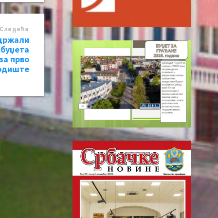
Следећa
држали
 буџета
за прво
одиште