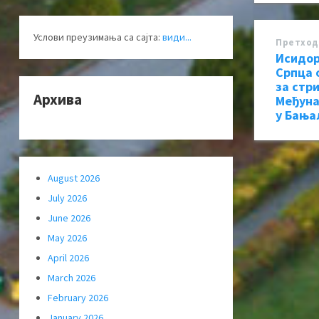
Услови преузимања са сајта:
види...
Претход
Исидор
Српца 
за стр
Архива
Међуна
у Бања
August 2026
July 2026
June 2026
May 2026
April 2026
March 2026
February 2026
January 2026