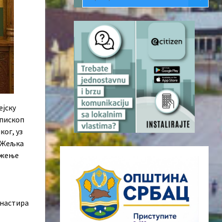
ејску
епископ
ог, уз
а Жељка
ожење
анастира