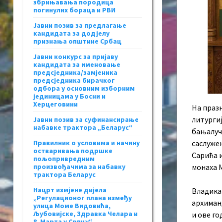
збрињавања породица
погинулих бораца и РВИ
Јавни позив за предлагање
кандидата за додјелу
признања општине Србац
Јавни конкурс за пријаву
кандидата за именовање
предсједника/замјеника
предсједника бирачког
одбора у основним изборним
јединицама у Босни и
Херцеговини
На празн
литурги
Јавни позив за суфинансирање
набавке трактора „Беларус“
бањалуч
Правилник о условима и начину
саслуже
остваривања подршке
Сарића 
пољопривредним
произвођачима за набавку
монаха 
трактора Беларус
Нацрт измјене дијела
Владика
„Регулационог плана између
архиман
улица Моме Видовића,
Љубовијске, Здравка Челара и
и ове го
8. Марта у Српцу“