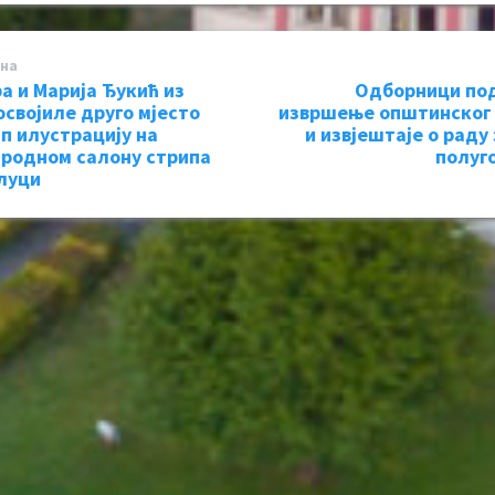
на
а и Марија Ђукић из
Одборници по
освојиле друго мјесто
извршење општинског
ип илустрацију на
и извјештаје о раду 
родном салону стрипа
полуг
луци