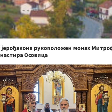
н јерођакона рукоположен монах Митро
анастира Осовица