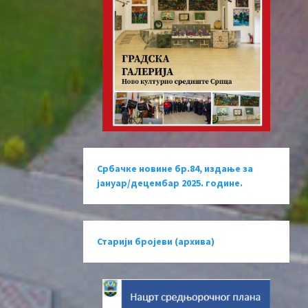
Србачке новине бр.84, издање за
јануар/децембар 2025. године.
Старији бројеви (архива)