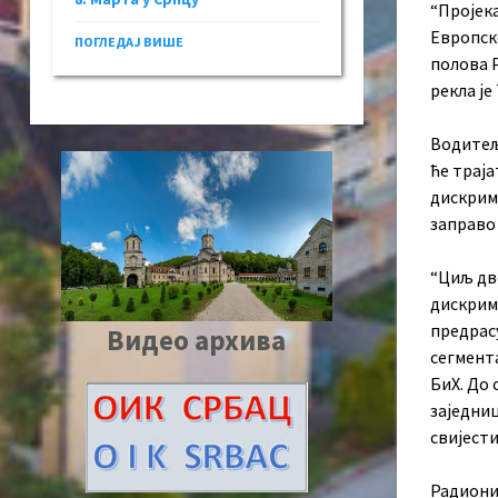
“Пројек
Европске
ПОГЛЕДАЈ ВИШЕ
полова Р
рекла је
Водитељ
ће траја
дискрим
заправо
“Циљ дво
дискрими
предрас
Видео архива
сегмент
БиХ. До 
заједниц
свијест
Радиони