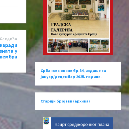
Следећa
 изради
ената у
овембра
Србачке новине бр.84, издање за
јануар/децембар 2025. године.
Старији бројеви (архива)