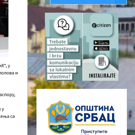
Х“, у
полова и
аспору,
 у
жења са