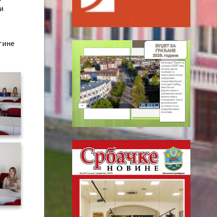
и
тине