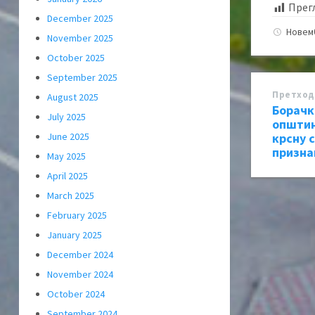
Прег
December 2025
Новем
November 2025
October 2025
September 2025
Претход
August 2025
Борачк
July 2025
општин
крсну 
June 2025
призн
May 2025
April 2025
March 2025
February 2025
January 2025
December 2024
November 2024
October 2024
September 2024