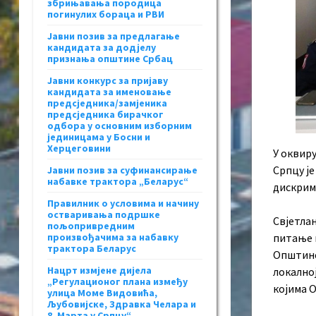
збрињавања породица
погинулих бораца и РВИ
Јавни позив за предлагање
кандидата за додјелу
признања општине Србац
Јавни конкурс за пријаву
кандидата за именовање
предсједника/замјеника
предсједника бирачког
одбора у основним изборним
јединицама у Босни и
Херцеговини
У оквиру
Српцу ј
Јавни позив за суфинансирање
набавке трактора „Беларус“
дискрими
Правилник о условима и начину
остваривања подршке
Свјетлан
пољопривредним
произвођачима за набавку
питање 
трактора Беларус
Општине 
Нацрт измјене дијела
локално
„Регулационог плана између
којима О
улица Моме Видовића,
Љубовијске, Здравка Челара и
8. Марта у Српцу“