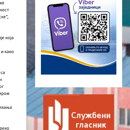
ке
вност
ке”,
је која
 и како
 са
и
ог
широм
дизања
преко