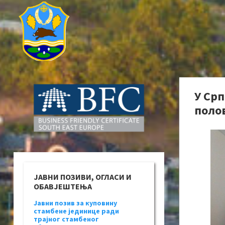
У Ср
поло
ЈАВНИ ПОЗИВИ, ОГЛАСИ И
ОБАВЈЕШТЕЊА
Јавни позив за куповину
стамбене јединице ради
трајног стамбеног