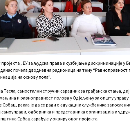
 пројекта „ЕУ за људска права и сузбијање дискриминације у Би
е данас почела дводневна радионица на тему “Равноправност 
нација на основу пола”.
а Тесла, самостални стручни сарадник за грађанска стања, диј
мањина и равноправност полова у Одјељењу за општу управу
Србац, рекла је да се ради о едукацији службеника запослених
ј самоуправи, одборника и представника организација и удру
пштина Србац сарађује у оквиру овог пројекта.