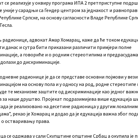
ат се реализује у оквиру програма ИПА 2 претприступне подрш
 уније у сарадњи са Гендер центром за једнакост и равнопра
епублике Српске, на основу сагласности Владе Републике Српс
 Тесла.
 радионице, адвокат Амар Хомарац, каже да ће током едукаци
ти данас и сутра бити приказани различити примјери полне
инације, а говориће и о родним стереотипима и предрасудама
 долази до дискриминације.
дневне радионице је да се представе основни појмови у вези
нацијом на основу пола и у односу на род, родне стереотипе 
уде те механизме заштите од дискриминације као једног важн
а за наше друштво. Пројекат подразимијева више едукација 
сада је реализовано на десетине радионица у другим локалним
ама”, рекао је Хомарац и додао да је едукација важна због по
и о остваривању права.
ца се одржава у сали Скупштине општине Србац а окупила је 