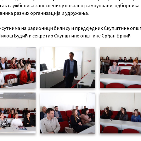
так службеника запослених у локалној самоуправи, одборника 
вника разних организација и удружења.
исутнима на радионици били су и предсједник Скупштине опш
Милош Будић и секретар Скупштине општине Срђан Бркић.