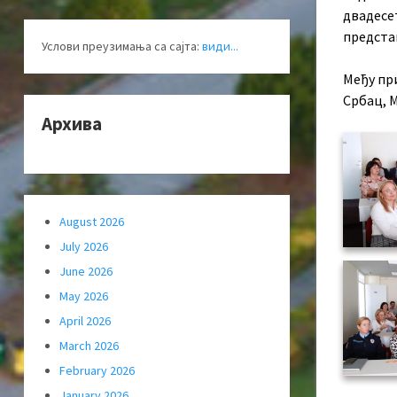
двадесе
предста
Услови преузимања са сајта:
види...
Међу пр
Србац, 
Архива
August 2026
July 2026
June 2026
May 2026
April 2026
March 2026
February 2026
January 2026