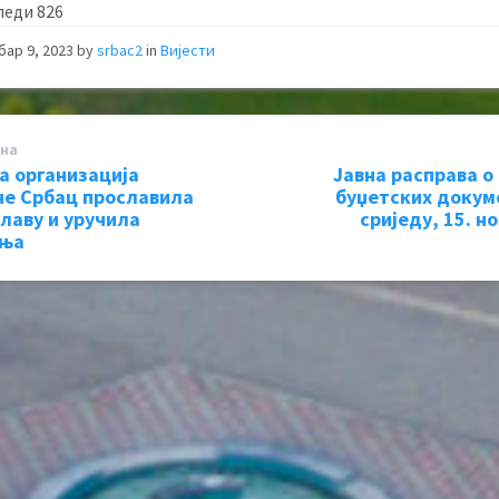
леди
826
бар 9, 2023
by
srbac2
in
Вијести
на
а организација
Јавна расправа о
е Србац прославила
буџетских докум
славу и уручила
сриједу, 15. н
ања