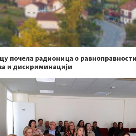
пцу почела радионица о равноправност
ва и дискриминацији