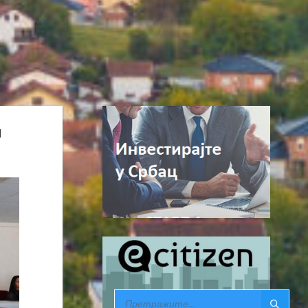
и
SEARCH: