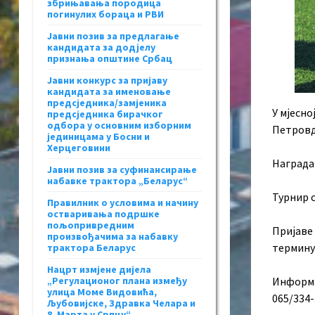
збрињавања породица
погинулих бораца и РВИ
Јавни позив за предлагање
кандидата за додјелу
признања општине Србац
Јавни конкурс за пријаву
кандидата за именовање
предсједника/замјеника
У мјесно
предсједника бирачког
одбора у основним изборним
Петровд
јединицама у Босни и
Херцеговини
Награда 
Јавни позив за суфинансирање
набавке трактора „Беларус“
Турнир с
Правилник о условима и начину
остваривања подршке
пољопривредним
Пријаве 
произвођачима за набавку
термину
трактора Беларус
Нацрт измјене дијела
Информац
„Регулационог плана између
улица Моме Видовића,
065/334-
Љубовијске, Здравка Челара и
8. Марта у Српцу“