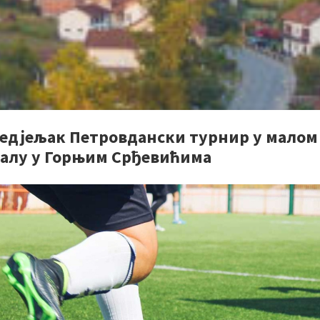
недјељак Петровдански турнир у малом
алу у Горњим Срђевићима