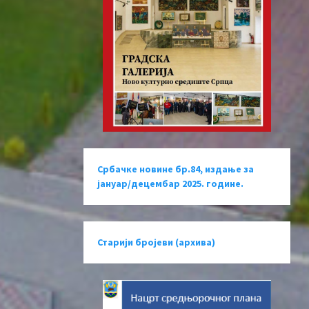
Србачке новине бр.84, издање за
јануар/децембар 2025. године.
Старији бројеви (архива)