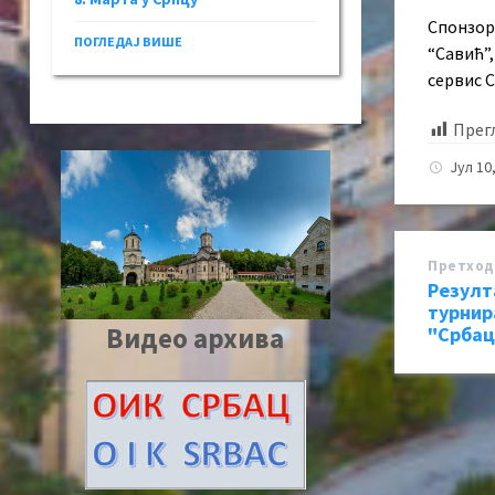
Спонзор
ПОГЛЕДАЈ ВИШЕ
“Савић”,
сервис С
Прег
Јул 10
Претход
Резулт
турнир
Видео архива
"Србац