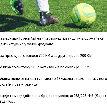
ј заједници Горњи Срђевићи у понедјељак 11. јула одржаће се
ански турнир у малом фудбалу.
за прво мјесто износи 700 KМ а за друго мјесто 200 KМ.
е игра по систему 5+1 а котизација по екипи је 60 KМ.
екипа врше се на дан турнира до 18 часова а након тога, у ист
, крећу прве утакмице.
ије се могу добити на бројеве телефона: 065/225-446 (Дадо) 
327 (Горан).