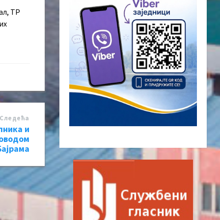
ал, ТР
их
Следећa
лника и
поводом
Бајрама