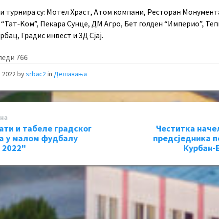
и турнира су: Мотел Храст, Атом компани, Ресторан Монумент
 “Тат-Kом”, Пекара Сунце, ДМ Агро, Бет голден “Империо”, Теп
рбац, Градис инвест и 3Д Сјај.
леди
766
, 2022
by
srbac2
in
Дешавања
на
ати и табеле градског
Честитка наче
а у малом фудбалу
предсједника 
 2022"
Курбан-