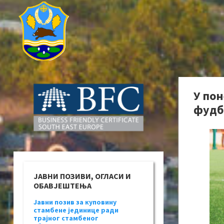
У по
фудб
ЈАВНИ ПОЗИВИ, ОГЛАСИ И
ОБАВЈЕШТЕЊА
Јавни позив за куповину
стамбене јединице ради
трајног стамбеног