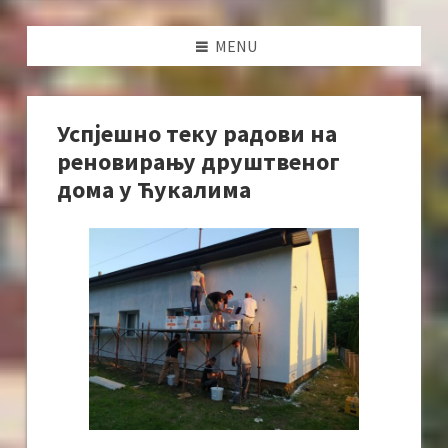
MENU
Успјешно теку радови на
реновирању друштвеног
дома у Ћукалима