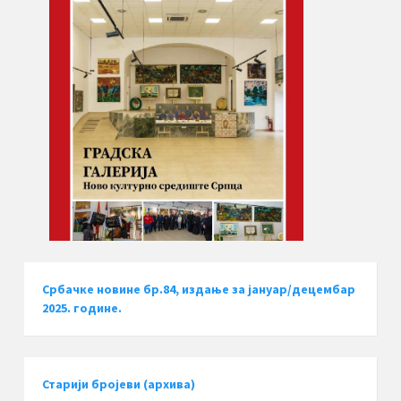
Србачке новине бр.84, издање за јануар/децембар
2025. године.
Старији бројеви (архива)