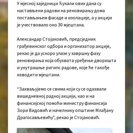
У мјесној заједници Ћукали ових дана су
настављени радови на реновирању дома
постављањем фасаде и изолације, а у акцији
је учествовало око 30 мјештана.
Александар Стојаковић, предсједник
грађевинског одбора и организатор акције,
рекао је да ускоро улазе у завршну фазу
реновирања која обухвата уређење дворишта
и унутрашње ригипс радове, које ће такође
изводити мјештани.
“Захваљујемо се свима који су се одазвали
вишедневној радној акцији, као и на
финансијској помоћи министру финансија
Зори Видовић и начелнику општине Млађану
Драгосављевићу”, рекао је Стојаковић.