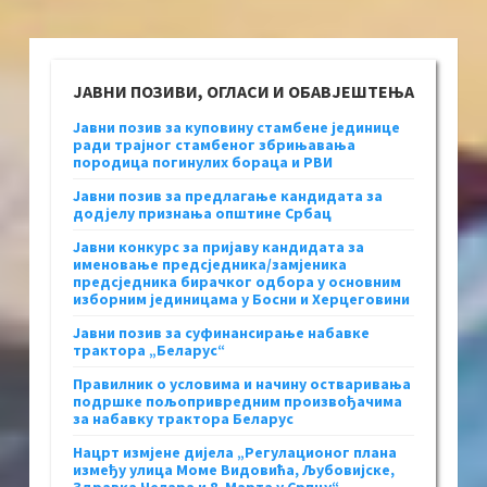
ЈАВНИ ПОЗИВИ, ОГЛАСИ И ОБАВЈЕШТЕЊА
Јавни позив за куповину стамбене јединице
ради трајног стамбеног збрињавања
породица погинулих бораца и РВИ
Јавни позив за предлагање кандидата за
додјелу признања општине Србац
Јавни конкурс за пријаву кандидата за
именовање предсједника/замјеника
предсједника бирачког одбора у основним
изборним јединицама у Босни и Херцеговини
Јавни позив за суфинансирање набавке
трактора „Беларус“
Правилник о условима и начину остваривања
подршке пољопривредним произвођачима
за набавку трактора Беларус
Нацрт измјене дијела „Регулационог плана
између улица Моме Видовића, Љубовијске,
Здравка Челара и 8. Марта у Српцу“