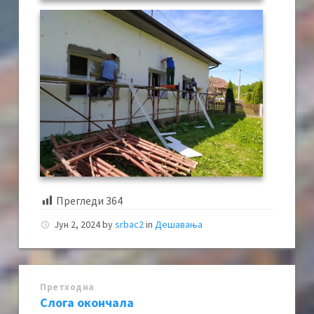
Прегледи
364
Јун 2, 2024
by
srbac2
in
Дешавања
Претходна
Слога окончала