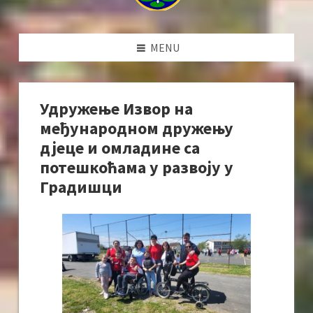
MENU
Удружење Извор на
међународном дружењу
дјеце и омладине са
потешкоћама у развоју у
Градишци