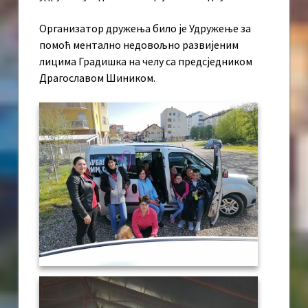
Организатор дружења било је Удружење за
помоћ ментално недовољно развијеним
лицима Градишка на челу са предсједником
Драгославом Шиником.