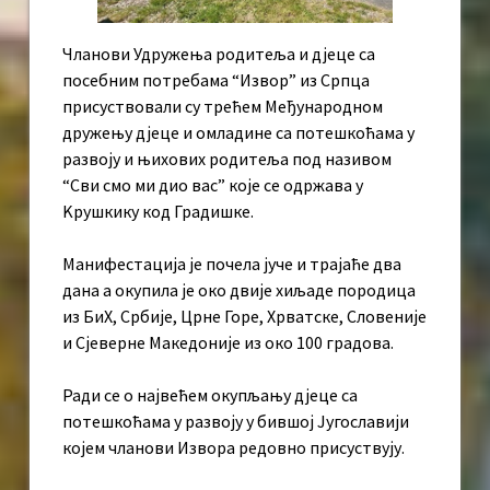
Чланови Удружења родитеља и дјеце са
посебним потребама “Извор” из Српца
присуствовали су трећем Међународном
дружењу дјеце и омладине са потешкоћама у
развоју и њихових родитеља под називом
“Сви смо ми дио вас” које се одржава у
Kрушкику код Градишке.
Манифестација је почела јуче и трајаће два
дана а окупила је око двије хиљаде породица
из БиХ, Србије, Црне Горе, Хрватске, Словеније
и Сјеверне Македоније из око 100 градова.
Ради се о највећем окупљању дјеце са
потешкоћама у развоју у бившој Југославији
којем чланови Извора редовно присуствују.