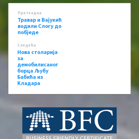
Претходна
Травар и Вајукић
водили Слогу до
побједе
Следећa
Нова столарија
за
демобилисаног
борца Љубу
Бабића из
Kладара