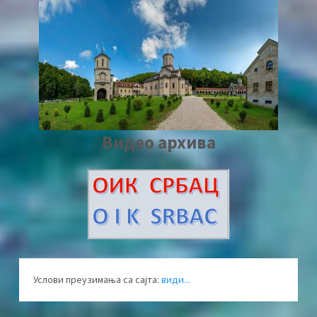
Видео архива
Услови преузимања са сајта:
види...