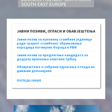
ЈАВНИ ПОЗИВИ, ОГЛАСИ И ОБАВЈЕШТЕЊА
Јавни позив за куповину стамбене јединице
ради трајног стамбеног збрињавања
породица погинулих бораца и РВИ
Јавни позив за предлагање кандидата за
додјелу признања општине Србац
Обавјештење о забрани одлагања отпада на
дивљим депонијама
ПОГЛЕДАЈ ВИШЕ