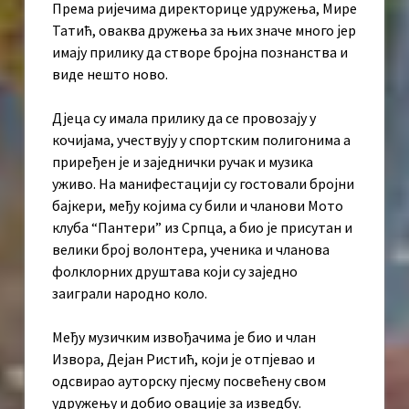
Према ријечима директорице удружења, Мире
Татић, оваква дружења за њих значе много јер
имају прилику да створе бројна познанства и
виде нешто ново.
Дјеца су имала прилику да се провозају у
кочијама, учествују у спортским полигонима а
приређен је и заједнички ручак и музика
уживо. На манифестацији су гостовали бројни
бајкери, међу којима су били и чланови Мото
клуба “Пантери” из Српца, а био је присутан и
велики број волонтера, ученика и чланова
фолклорних друштава који су заједно
заиграли народно коло.
Међу музичким извођачима је био и члан
Извора, Дејан Ристић, који је отпјевао и
одсвирао ауторску пјесму посвећену свом
удружењу и добио овације за изведбу.