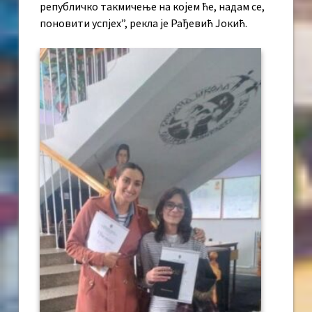
републичко такмичење на којем ће, надам се,
поновити успјех”, рекла је Рађевић Јокић.