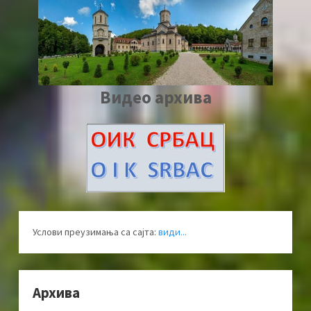
Видео архива
Услови преузимања са сајта:
види...
Архива