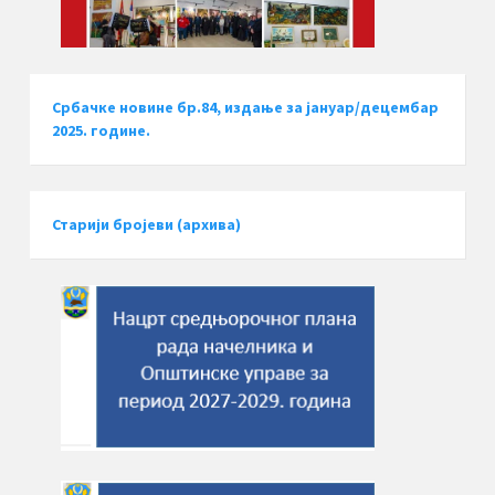
Србачке новине бр.84, издање за јануар/децембар
2025. године.
Старији бројеви (архива)