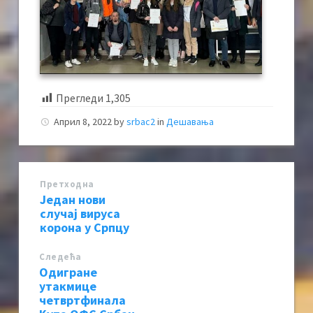
Прегледи
1,305
Април 8, 2022
by
srbac2
in
Дешавања
Претходна
Један нови
случај вируса
корона у Српцу
Следећa
Одигране
утакмице
четвртфинала