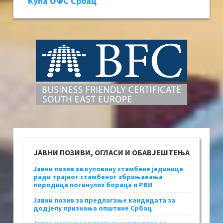
Kупа ОФС Србац
ЈАВНИ ПОЗИВИ, ОГЛАСИ И ОБАВЈЕШТЕЊА
Јавни позив за куповину стамбене јединице
ради трајног стамбеног збрињавања
породица погинулих бораца и РВИ
Јавни позив за предлагање кандидата за
додјелу признања општине Србац