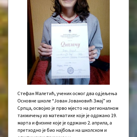
Стефан Малетић, ученик осмог два одјељења
Основне школе “Јован Јовановић Змај” из
Српца, освојио је прво мјесто на регионалном
такмичењу из математике које је одржано 19.
марта и физике које је одржано 2. априла, а
претходно је био најбољи на школском и