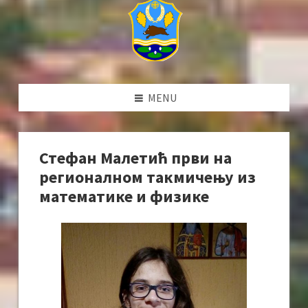
MENU
Стефан Малетић први на
регионалном такмичењу из
математике и физике