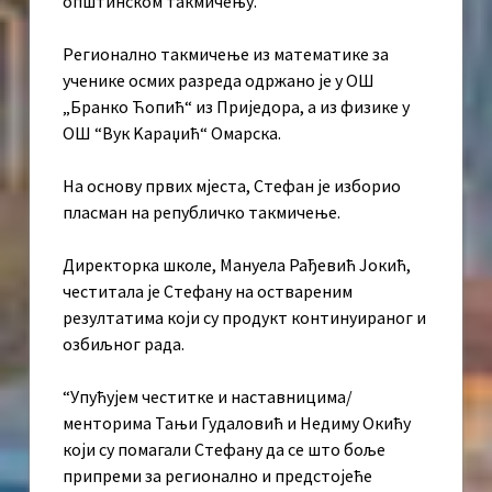
општинском такмичењу.
Регионално такмичење из математике за
ученике осмих разреда одржано је у ОШ
„Бранко Ћопић“ из Приједора, а из физике у
ОШ “Вук Kараџић“ Омарска.
На основу првих мјеста, Стефан је изборио
пласман на републичко такмичење.
Директорка школе, Мануела Рађевић Јокић,
честитала је Стефану на оствареним
резултатима који су продукт континуираног и
озбиљног рада.
“Упућујем честитке и наставницима/
менторима Тањи Гудаловић и Недиму Окићу
који су помагали Стефану да се што боље
припреми за регионално и предстојеће