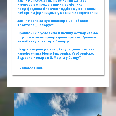
Јавни конкурс за пријаву кандидата за
именовање предсједника/замјеника
предсједника бирачког одбора у основним
изборним јединицама у Босни и Херцеговини
Јавни позив за суфинансирање набавке
трактора „Беларус“
Правилник о условима и начину остваривања
подршке пољопривредним произвођачима
за набавку трактора Беларус
Нацрт измјене дијела „Регулационог плана
између улица Моме Видовића, Љубовијске,
Здравка Челара и 8. Марта у Српцу“
ПОГЛЕДАЈ ВИШЕ