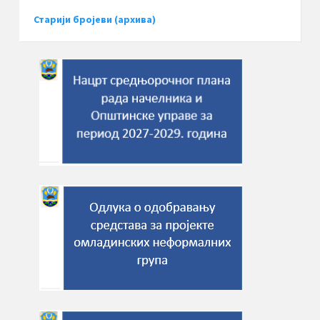
Старији бројеви (архива)