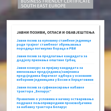
ЈАВНИ ПОЗИВИ, ОГЛАСИ И ОБАВЈЕШТЕЊА
Јавни позив за куповину стамбене јединице
ради трајног стамбеног збрињавања
породица погинулих бораца и РВИ
Јавни позив за предлагање кандидата за
додјелу признања општине Србац
Јавни конкурс за пријаву кандидата за
именовање предсједника/замјеника
предсједника бирачког одбора у основним
изборним јединицама у Босни и Херцеговини
Јавни позив за суфинансирање набавке
трактора „Беларус“
Правилник о условима и начину остваривања
подршке пољопривредним произвођачима
за набавку трактора Беларус