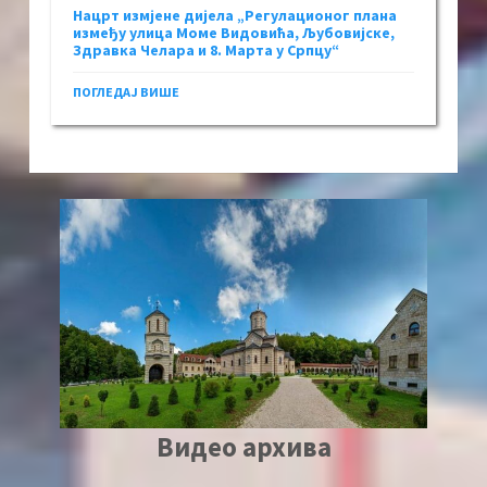
Нацрт измјене дијела „Регулационог плана
између улица Моме Видовића, Љубовијске,
Здравка Челара и 8. Марта у Српцу“
ПОГЛЕДАЈ ВИШЕ
Видео архива