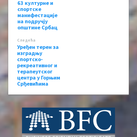
63 културне и
спортске
манифестације
на подручју
општине Србац
Следећa
Уређен терен за
изградњу
спортско-
рекреативног и
терапеутског
центра у Горњим
Срђевићима