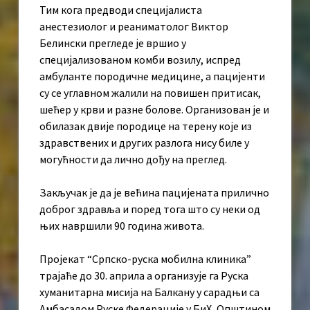
Тим кога предводи специјалиста
анестезиолог и реаниматолог Виктор
Белински прегледе је вршио у
специјализованом комби возилу, испред
амбуланте породичне медицине, а пацијенти
су се углавном жалили на повишен притисак,
шећер у крви и разне болове. Организован је и
обилазак двије породице на терену које из
здравствених и других разлога нису биле у
могућности да лично дођу на преглед.
Закључак је да је већина пацијената прилично
доброг здравља и поред тога што су неки од
њих навршили 90 година живота.
Пројекат “Српско-руска мобилна клиника”
трајаће до 30. априла а организује га Руска
хуманитарна мисија на Балкану у сарадњи са
Амбасадом Руске Федерације у БиХ, Општином