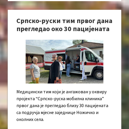
Српско-руски тим првог дана
прегледао око 30 пацијената
Медицински тим који је ангажован у оквиру
пројекта “Српско-руска мобилна клиника”
првог дана је прегледао близу 30 пацијената
са подручја мјесне заједнице Ножичко и
околних села.