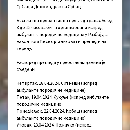
Србац и Домом здравља Србац.
Бесплатни превентивни прегледи данас ће од
8 до 12 часова бити организовани испред
амбуланте породичне медицине у Разбоју, а
након тога ће се организовати прегледи на
терену.
Распоред прегледа у преосталим данима је
сљедећи:
Четвртак, 18.04.2024. Ситнеши (испред
амбуланте породичне медицине)
Петак, 19.04.2024. Kукуље (испред амбуланте
породичне медицине)
Понедјељак, 22.04.2024. Kобаш (испред
амбуланте породичне медицине)
Уторак, 23.04.2024. Ножичко (испред