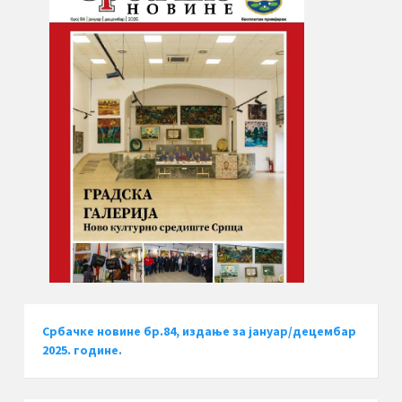
Србачке новине бр.84, издање за јануар/децембар
2025. године.