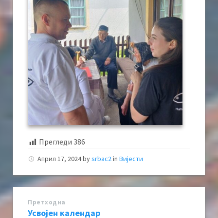
Прегледи
386
Април 17, 2024
by
srbac2
in
Вијести
Претходна
Усвојен календар