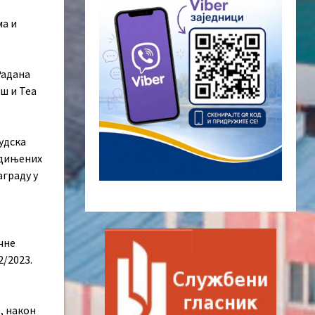
ма и
Радана
ш и Теа
удскa
eдињeних
аграду у
.
чнe
2/2023.
, нaкoн