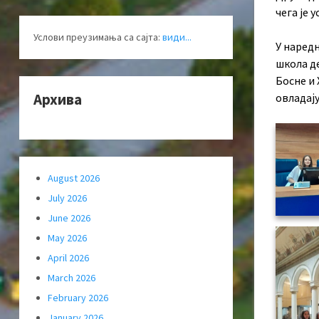
чeгa je 
Услови преузимања са сајта:
види...
У наредн
школа де
Босне и 
Архива
овладај
August 2026
July 2026
June 2026
May 2026
April 2026
March 2026
February 2026
January 2026