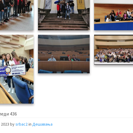
леди
436
, 2023
by
srbac2
in
Дешавања