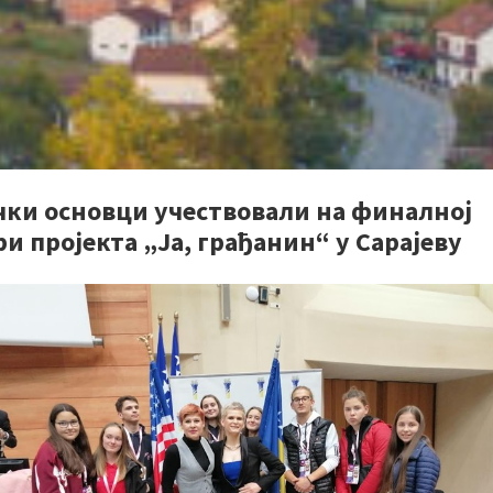
чки основци учествовали на финaлној
и прojeкта „Ја, грaђaнин“ у Сарајеву