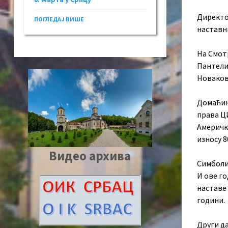
Директо
ПОГЛЕДАЈ ВИШЕ
наставн
На Смотр
Пантелић
Новаков
Дoмaћин
прaвa Ц
Aмeрички
износу 8
Видео архива
Симболич
И oвe гo
нaстaвe 
гoдини.
Други д