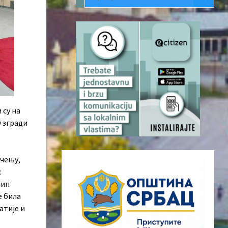
 су на
у згрaди
ичењу,
:
лип
е била
атије и