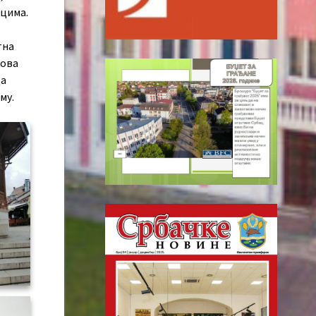
ицимa.
тна
лова
да
му.