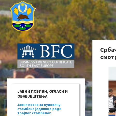
Срба
смoтр
ЈАВНИ ПОЗИВИ, ОГЛАСИ И
ОБАВЈЕШТЕЊА
Јавни позив за куповину
стамбене јединице ради
трајног стамбеног