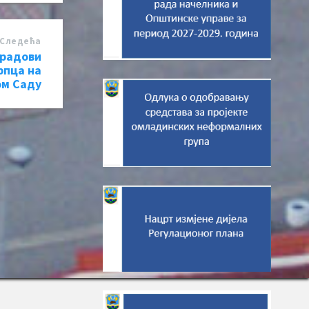
Следећa
 радови
рпца на
ом Саду