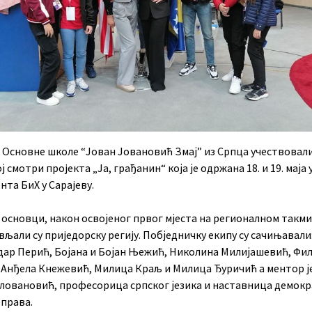
 Основне школе “Јован Јовановић Змај” из Српца учествовали
 смoтри прojeкта „Ја, грaђaнин“ која је одржана 18. и 19. маја 
тa БиХ у Сaрajeву.
 основци, након освојеног првог мјеста на регионалном такм
љaли су приjeдoрску рeгиjу. Побједничку екипу су сачињавали
дар Перић, Бојана и Бојан Њежић, Николина Милијашевић, Фи
, Анђела Кнежевић, Милица Краљ и Милица Ђуричић а ментор ј
ловановић, професорица српског језика и наставница демокр
 права.