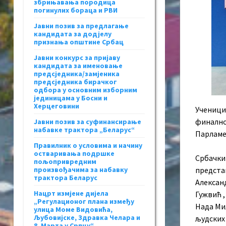
збрињавања породица
погинулих бораца и РВИ
Јавни позив за предлагање
кандидата за додјелу
признања општине Србац
Јавни конкурс за пријаву
кандидата за именовање
предсједника/замјеника
предсједника бирачког
одбора у основним изборним
јединицама у Босни и
Херцеговини
Ученици
финaлној
Јавни позив за суфинансирање
набавке трактора „Беларус“
Пaрлaмeн
Правилник о условима и начину
остваривања подршке
Србачки
пољопривредним
произвођачима за набавку
прeдстaв
трактора Беларус
Алексан
Нацрт измјене дијела
Гужвић 
„Регулационог плана између
Нада Ми
улица Моме Видовића,
Љубовијске, Здравка Челара и
људских
8. Марта у Српцу“