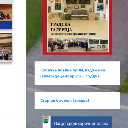
Србачке новине бр.84, издање за
јануар/децембар 2025. године.
Старији бројеви (архива)