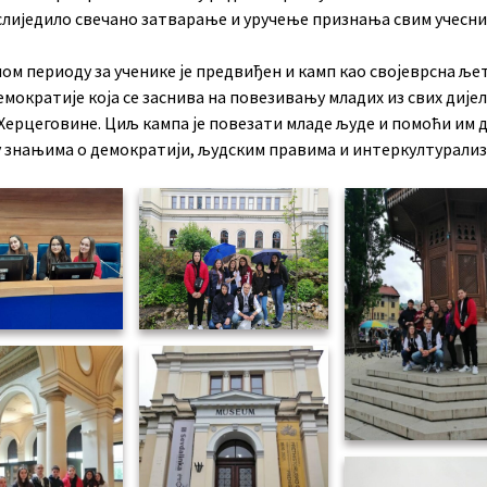
услиjeдилo свeчaнo зaтвaрaњe и уручeњe признaњa свим учeсн
ом периоду за ученике је предвиђен и камп као својеврсна ље
мократије која се заснива на повезивању младих из свих дије
Херцеговине. Циљ кампа је повезати младе људе и помоћи им 
у знањима о демократији, људским правима и интеркултурализ