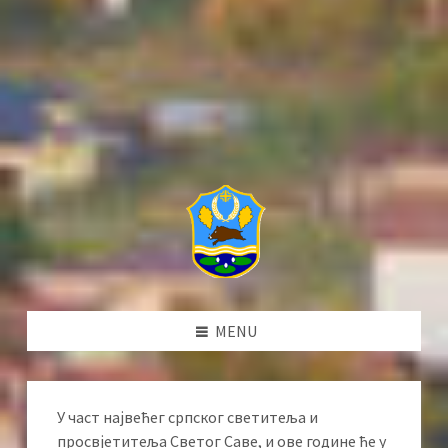
MENU
У част највећег српског светитеља и
просвјетитеља Светог Саве, и ове године ће у