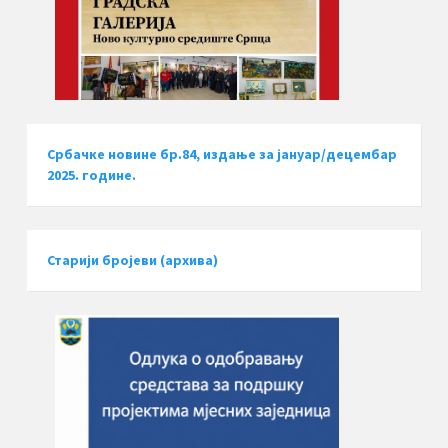
Србачке новине бр.84, издање за јануар/децембар
2025. године.
Старији бројеви (архива)