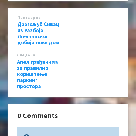
Претходна
Драгољуб Сивац
из Разбоја
Љевчанског
добија нови дом
Следећa
Апел грађанима
за правилно
кориштење
паркинг
простора
0 Comments