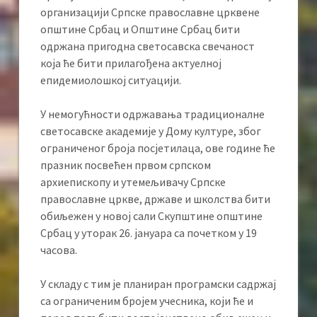
организацији Српске православне црквене
општине Србац и Општине Србац бити
одржана пригодна светосавска свечаност
која ће бити прилагођена актуелној
епидемиолошкој ситуацији.
У немогућности одржавања традиционалне
светосавске академије у Дому културе, због
ограниченог броја посјетилаца, ове године ће
празник посвећен првом српском
архиепископу и утемељивачу Српске
православне цркве, државе и школства бити
обиљежен у новој сали Скупштине општине
Србац у уторак 26. јануара са почетком у 19
часова.
У складу с тим је планиран програмски садржај
са ограниченим бројем учесника, који ће и