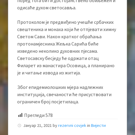
поред тога бити достојанствено обиљежен и
одисаће духом светосавља.
Протоколом је предвиђено учешће србачких
свештеника и монаха који ће отпјевати химну
Светом Сави. Након кратког обраћања
протонамјесника Жељка Сарића биће
изведено неколико духовних пјесама.
Светосавску бесједу ће одржати отац
Филарет из манастира Осовица, а планирано
је и читање извода из житија.
Због епидемиолошких мјера надлежних
институција, свечаности ће присуствовати
ограничен број посјетилаца.
Прегледи
578
Јануар 21, 2021
by
rezervni covjek
in
Вијести