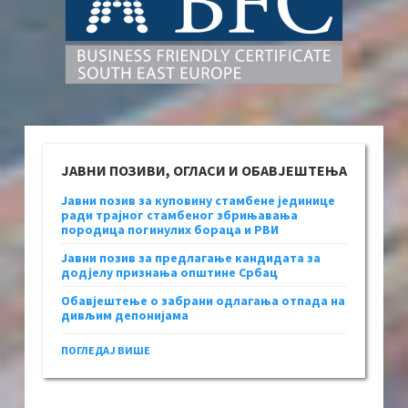
ЈАВНИ ПОЗИВИ, ОГЛАСИ И ОБАВЈЕШТЕЊА
Јавни позив за куповину стамбене јединице
ради трајног стамбеног збрињавања
породица погинулих бораца и РВИ
Јавни позив за предлагање кандидата за
додјелу признања општине Србац
Обавјештење о забрани одлагања отпада на
дивљим депонијама
ПОГЛЕДАЈ ВИШЕ