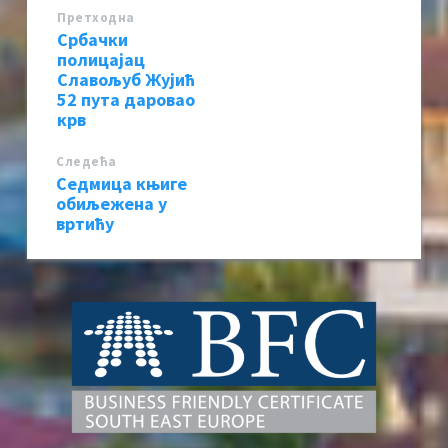
Претходна
Србачки
полицајац
Славољуб Жујић
52 пута даровао
крв
Следећa
Седмица књиге
обиљежена у
вртићу