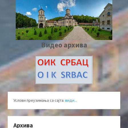
Видео архива
Услови преузимања са сајта:
види...
Архива