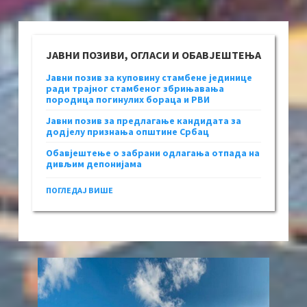
ЈАВНИ ПОЗИВИ, ОГЛАСИ И ОБАВЈЕШТЕЊА
Јавни позив за куповину стамбене јединице
ради трајног стамбеног збрињавања
породица погинулих бораца и РВИ
Јавни позив за предлагање кандидата за
додјелу признања општине Србац
Обавјештење о забрани одлагања отпада на
дивљим депонијама
ПОГЛЕДАЈ ВИШЕ