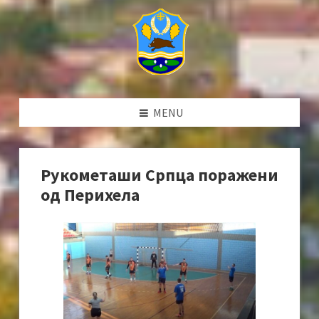
MENU
Рукометаши Српца поражени
од Перихела