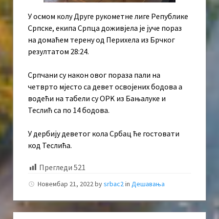
У осмом колу Друге рукометне лиге Републике
Српске, екипа Српца доживјела је јуче пораз
на домаћем терену од Перихела из Брчког
резултатом 28:24.
Српчани су након овог пораза пали на
четврто мјесто са девет освојених бодова а
водећи на табели су ОРK из Бањалуке и
Теслић са по 14 бодова.
У дербију деветог кола Србац ће гостовати
код Теслића.
Прегледи
521
Новембар 21, 2022
by
srbac2
in
Дешавања