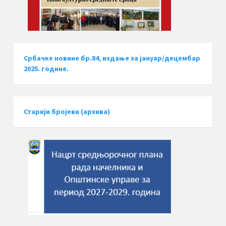
Србачке новине бр.84, издање за јануар/децембар
2025. године.
Старији бројеви (архива)