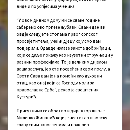
виде и по успјесима ученика.
“У овом дивном дому ми се сваке године
саберемо око трпезе љубави. Сваки дан ви
овдје следујете стопама првог српског
просвјетитеља, учећи дјецу коју смо вам
повјерили. Одавде излазе заиста добри ђаци,
који се даље покажу као изузетни стручњаци у
разним професијама. То је великим дијелом
ваша заслуга, јер сте посвећени свом послу, а
Свети Сава вам је на помоћи као духовни
отац, као онај који се Господу моли за
православне Србе”, рекао је свештеник
Kустурић.
Присутнима се обратио и директор школе
Миленко Живанић који је честитао школску
славу свим запосленима и пожелио