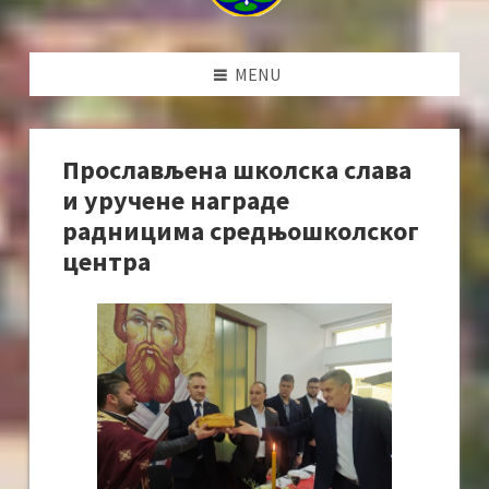
MENU
Прослављена школска слава
и уручене награде
радницима средњошколског
центра