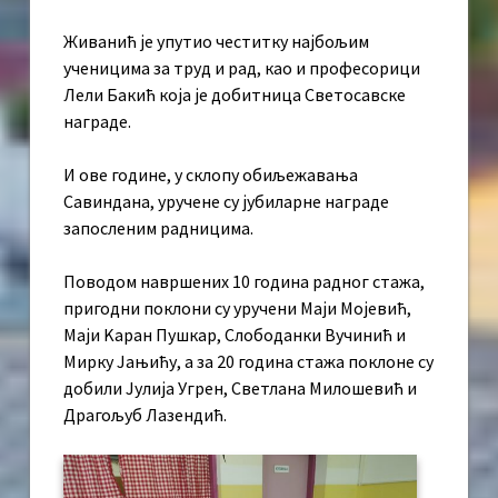
Живанић је упутио честитку најбољим
ученицима за труд и рад, као и професорици
Лели Бакић која је добитница Светосавске
награде.
И ове године, у склопу обиљежавања
Савиндана, уручене су јубиларне награде
запосленим радницима.
Поводом навршених 10 година радног стажа,
пригодни поклони су уручени Маји Мојевић,
Маји Kаран Пушкар, Слободанки Вучинић и
Мирку Јањићу, а за 20 година стажа поклоне су
добили Јулија Угрен, Светлана Милошевић и
Драгољуб Лазендић.