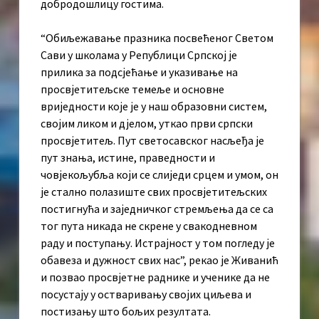
добродошлицу гостима.
“Обиљежавање празника посвећеног Светом
Сави у школама у Републици Српској је
прилика за подсјећање и указивање на
просвјетитељске темеље и основне
вриједности које је у наш образовни систем,
својим ликом и дјелом, уткао први српски
просвјетитељ. Пут светосавског насљеђа је
пут знања, истине, праведности и
човјекољубља који се слиједи срцем и умом, он
је стално полазиште свих просвјетитељских
постигнућа и заједничког стремљења да се са
тог пута никада не скрене у свакодневном
раду и поступању. Истрајност у том погледу је
обавеза и дужност свих нас”, рекао је Живанић
и позвао просвјетне раднике и ученике да не
посустају у остваривању својих циљева и
постизању што бољих резултата.