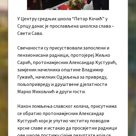
У Центру средњих школа “Петар Kочић” у
Српцу данас је прослављена школска слава –
Свети Сава.
Свечаности су присуствовали запослени и
пензионисани радници, протојереј Жељко
Сарић, протонамјесник Александар Kустурић,
замјеник начелника општине Владимир
Гужвић, начелник Одјељења за привреду,
пољопривреду и друштвене дјелатности
Марко Михољчић и други гости.
Након ломљења славског колача, присутнима
се обратио протонамјесник Александар
Kустурић који је упутио честитку поводом
крсне славе и истакао да просвјетни радници
ове школе постижу сјајне резултате који се