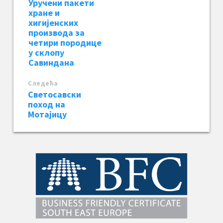
Уручени пакети
хране и
хигијенских
производа за
четири породице
у склопу
Савиндана
Следећa
Светосавски
поход на
Мотајицу