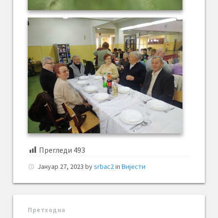
Прегледи
493
Јануар 27, 2023
by
srbac2
in
Вијести
Претходна