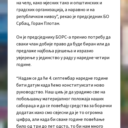
на челу, како мјесних тако и општинских и
градских организација, а наравно и на
републичком нивоу”, рекао је предсједник БО
Србац, Горан Плотан.
Он је предсједнику БОРС-а пренио потребу да
сваки члан добије право да буде биран или да
предлаже најбоља рјешења и изразио
увјерење у јединство у раду у наредне четири
године.
“Надам се да ће 4. септембар наредне године
бити датум када ћемо конституисати ново
руководство. Наш циљ је да урадимо све на
побољшању материјалног положаја наших
сабораца и да се повећају средства за борачки
додатак иако смо свјесни да је то огромна
цифра, али када би сваке године повећање
било од три до пет одсто, то би нам много