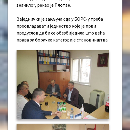
значило“, рекао је Плотан.
Заједнички је закључак да у БОРС-у треба
преовладавати јединство које је први
предуслов да би се обезбиједила што већа
права за борачке категорије становништва.