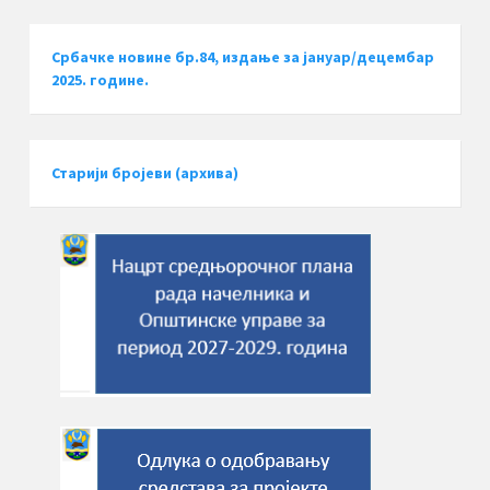
Србачке новине бр.84, издање за јануар/децембар
2025. године.
Старији бројеви (архива)