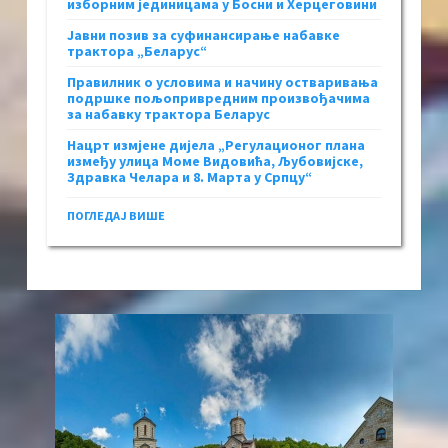
изборним јединицама у Босни и Херцеговини
Јавни позив за суфинансирање набавке
трактора „Беларус“
Правилник о условима и начину остваривања
подршке пољопривредним произвођачима
за набавку трактора Беларус
Нацрт измјене дијела „Регулационог плана
између улица Моме Видовића, Љубовијске,
Здравка Челара и 8. Марта у Српцу“
ПОГЛЕДАЈ ВИШЕ