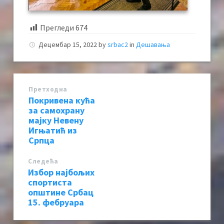
Прегледи
674
Децембар 15, 2022
by
srbac2
in
Дешавања
Претходна
Покривена кућа
за самохрану
мајку Невену
Игњатић из
Српца
Следећa
Избор најбољих
спортиста
општине Србац
15. фебруара