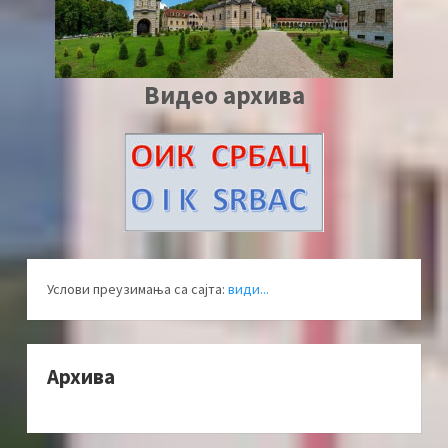
Видео архива
Услови преузимања са сајта:
види...
Архива