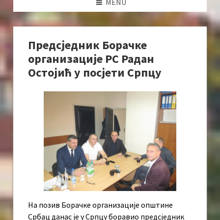
MENU
Предсједник Борачке
организације РС Радан
Остојић у посјети Српцу
На позив Борачке организације општине
Србац данас је у Српцу боравио предсједник