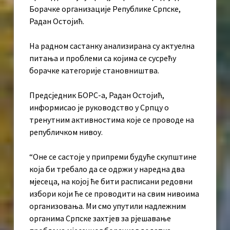
Борачке организације Републике Српске,
Радан Остојић.
На радном састанку анализирана су актуелна
питања и проблеми са којима се сусрећу
борачке категорије становништва.
Предсједник БОРС-а, Радан Остојић,
информисао је руководство у Српцу о
тренутним активностима које се проводе на
републичком нивоу.
“Оне се састоје у припреми будуће скупштине
која би требало да се одржи у наредна два
мјесеца, на којој ће бити расписани редовни
избори који ће се проводити на свим нивоима
организовања. Ми смо упутили надлежним
органима Српске захтјев за рјешавање