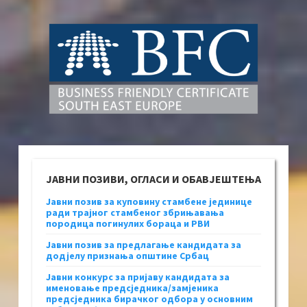
ЈАВНИ ПОЗИВИ, ОГЛАСИ И ОБАВЈЕШТЕЊА
Јавни позив за куповину стамбене јединице
ради трајног стамбеног збрињавања
породица погинулих бораца и РВИ
Јавни позив за предлагање кандидата за
додјелу признања општине Србац
Јавни конкурс за пријаву кандидата за
именовање предсједника/замјеника
предсједника бирачког одбора у основним