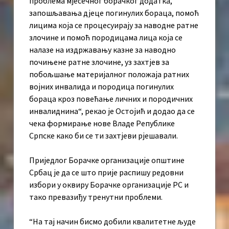
проблема мјесечног борачког додатка,
запошљавања дјеце погинулих бораца, помоћ
лицима која се процесуирају за наводне ратне
злочине и помоћ породицама лица која се
налазе на издржавању казне за наводно
почињене ратне злочине, уз захтјев за
побољшање материјалног положаја ратних
војних инвалида и породица погинулих
бораца кроз повећање личних и породичних
инвалиднина“, рекао је Остојић и додао да се
чека формирање нове Владе Републике
Српске како би се ти захтјеви рјешавали.
Приједлог Борачке организације општине
Србац је да се што прије распишу редовни
избори у оквиру Борачке организације РС и
тако превазиђу тренутни проблеми.
“На тај начин бисмо добили квалитетне људе