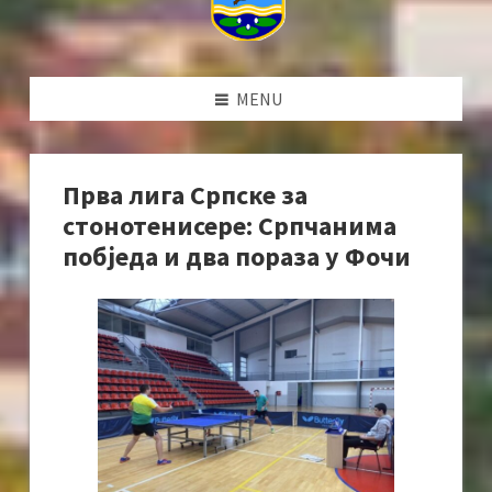
MENU
Прва лига Српске за
стонотенисере: Српчанима
побједа и два пораза у Фочи