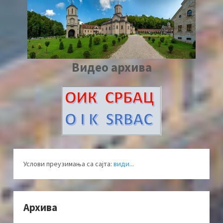
Видео архива
Услови преузимања са сајта:
види...
Архива