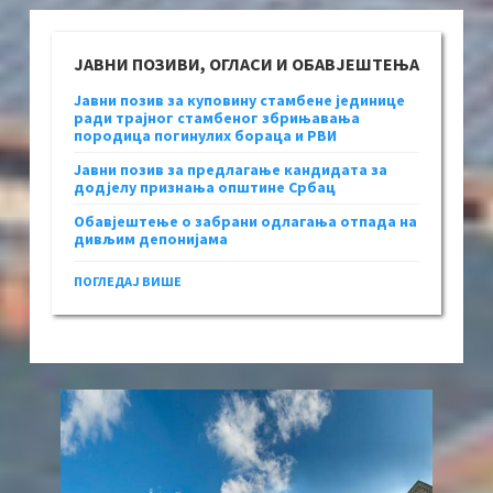
ЈАВНИ ПОЗИВИ, ОГЛАСИ И ОБАВЈЕШТЕЊА
Јавни позив за куповину стамбене јединице
ради трајног стамбеног збрињавања
породица погинулих бораца и РВИ
Јавни позив за предлагање кандидата за
додјелу признања општине Србац
Обавјештење о забрани одлагања отпада на
дивљим депонијама
ПОГЛЕДАЈ ВИШЕ