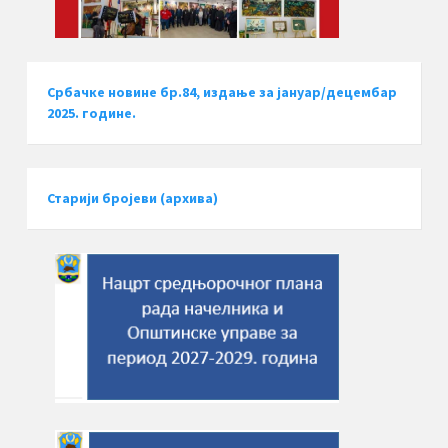
Србачке новине бр.84, издање за јануар/децембар
2025. године.
Старији бројеви (архива)