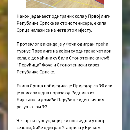
Након једанаест одиграних кола у Првој лиги
Републике Српске за стонотенисере, екипа
Српца налази се на четвртом мјесту.
Протеклог викенда је у Фочи одигран трећи
турнус Прве лиге на којем су одиграна четири
кола, а домаћини су били Стонотениски клуб
“Перућица” Фоча и Стонотениски савез
Републике Српске.
Екипа Српца побиједила је Приједор са 3:0 али
је уписала и два пораза од Радника из
Бијељине и домаће Перућице идентичним
резултатом 3:2.
Четврти турнус, који је и посљедњи у овој
сезони, биће одигран 2. априла у Брчком.