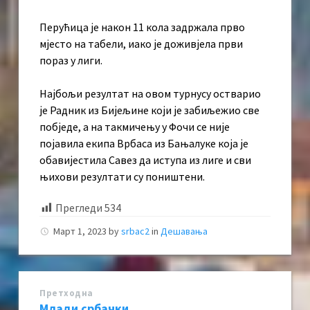
Перућица је након 11 кола задржала прво
мјесто на табели, иако је доживјела први
пораз у лиги.
Најбољи резултат на овом турнусу остварио
је Радник из Бијељине који је забиљежио све
побједе, а на такмичењу у Фочи се није
појавила екипа Врбаса из Бањалуке која је
обавијестила Савез да иступа из лиге и сви
њихови резултати су поништени.
Прегледи
534
Март 1, 2023
by
srbac2
in
Дешавања
Претходна
Млади србачки