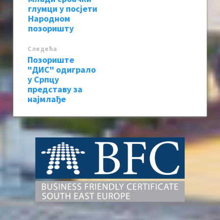
глумци у посјети
Народном
позоришту
Следећa
Позориште
"ДИС" одиграло
у Српцу
представу за
најмлађе