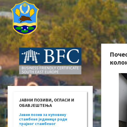
Поче
коло
ЈАВНИ ПОЗИВИ, ОГЛАСИ И
ОБАВЈЕШТЕЊА
Јавни позив за куповину
стамбене јединице ради
трајног стамбеног