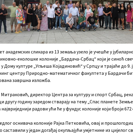
т академских сликара из 13 земаља узело је учешће у јубиларно
Ликовно-еколошке колоније „Бардача-Србац“ који је синоћ св
у Дому културе „Угљеша Којадиновић“ у Српцу и трајаће до 9. ј
енинг центру Природно-математичког факултета у Бардачи би
ована завршна изложба.
Митраковић, директор Центра за културу и спорт Србац, река
и другу годину заредом стварају на тему „Спас планете Земље
 највриједнији радови ући ће у фундус колоније који броји 672 
једлог оснивача колоније Рајка Петковића, овај и прошлогод
о саставили у један догађај окупљајући умјетнике из цијелог с