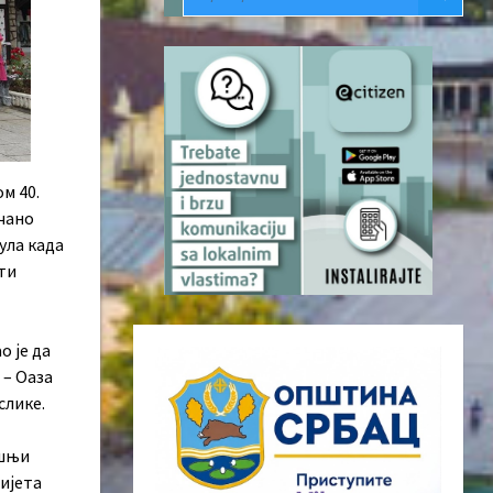
м 40.
ечано
ула када
ти
о је да
 – Оаза
слике.
ишњи
вијета