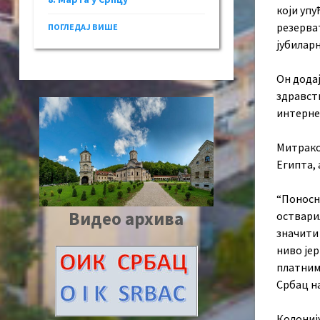
који упу
резерват
ПОГЛЕДАЈ ВИШЕ
јубиларн
Он додај
здравств
интернет
Митрако
Египта, 
“Поносни
Видео архива
оствари
значити
ниво је
платним
Србац н
Колониј