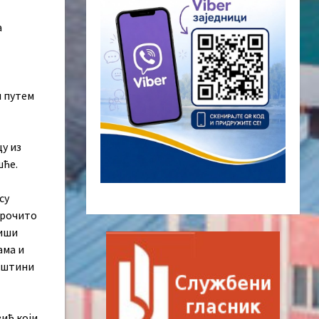
а
и путем
у из
шће.
су
арочито
виши
ама и
Општини
ић који