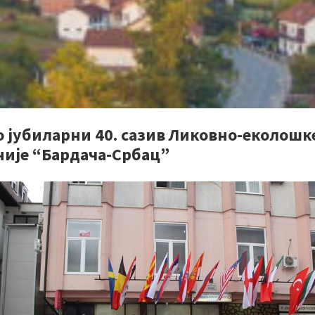
о јубиларни 40. сазив Ликовно-еколошк
није “Бардача-Србац”