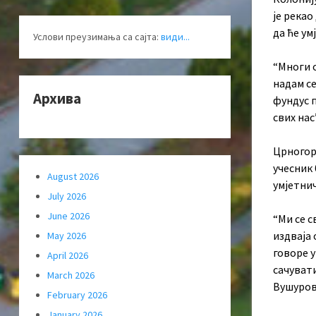
је рекао
да ће у
Услови преузимања са сајта:
види...
“Многи о
надам се
Архива
фундус п
свих нас
Црногор
учесник 
August 2026
умјетнич
July 2026
June 2026
“Ми се с
издваја 
May 2026
говоре 
April 2026
сачувати
March 2026
Вушуров
February 2026
January 2026