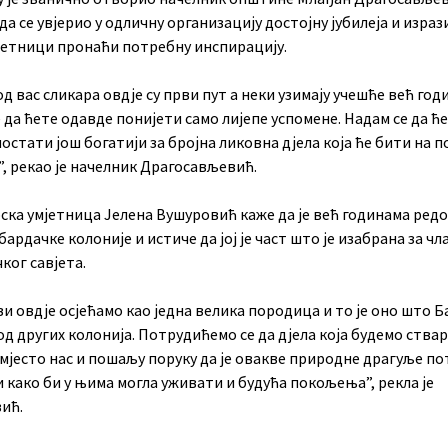
 да се увјерио у одличну организацију достојну јубилеја и израз
мјетници пронаћи потребну инспирацију.
д вас сликара овдје су први пут а неки узимају учешће већ год
 да ћете одавде понијети само лијепе успомене. Надам се да ћ
остати још богатији за бројна ликовна дјела која ће бити на п
”, рекао је начелник Драгосављевић.
ска умјетница Јелена Вушуровић каже да је већ годинама ред
бардачке колоније и истиче да јој је част што је изабрана за чл
ког савјета.
ви овдје осјећамо као једна велика породица и то је оно што 
од других колонија. Потрудићемо се да дјела која будемо ства
умјесто нас и пошаљу поруку да је овакве природне драгуље п
 како би у њима могла уживати и будућа покољења”, рекла је
ић.