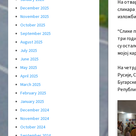
На отва
December 2025
сликара
изложби
November 2025
October 2025
“Слике п
September 2025
три годи
August 2025
су остал
July 2025
мојој ка
June 2025
На четрд
May 2025
Русије, 
April 2025
Бугарске
March 2025
Републи
February 2025
January 2025
December 2024
November 2024
October 2024
September 2024