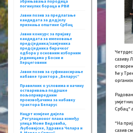
збрињавања породица
погинулих бораца и РВИ
Јавни позив за предлагање
кандидата за додјелу
признања општине Србац
Јавни конкурс за пријаву
кандидата за именовање
предсједника/замјеника
предсједника бирачког
Четрдесе
одбора у основним изборним
јединицама у Босни и
сазиву 
Херцеговини
отворен 
Јавни позив за суфинансирање
ће у Тр
набавке трактора „Беларус“
организ
Правилник о условима и начину
остваривања подршке
Радован 
пољопривредним
произвођачима за набавку
умјетниц
трактора Беларус
Србац“ а
Нацрт измјене дијела
„Регулационог плана између
“На при
улица Моме Видовића,
Љубовијске, Здравка Челара и
сазив см
8. Марта у Српцу“