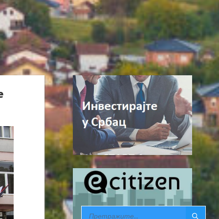
е
SEARCH: