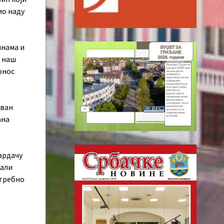
ио наду
инама и
е наш
онос
ован
ана
Бардачу
рали
отребно