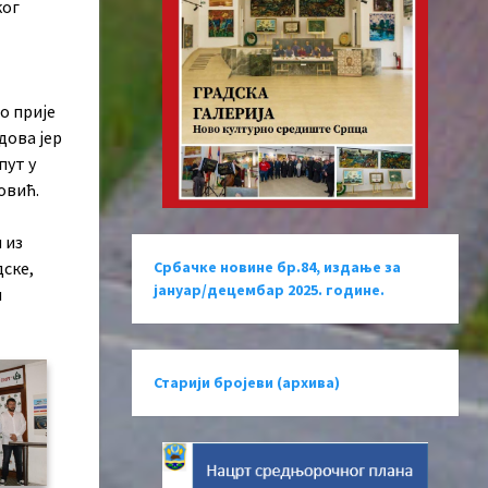
ког
о прије
дова јер
пут у
овић.
 из
дске,
Србачке новине бр.84, издање за
јануар/децембар 2025. године.
и
Старији бројеви (архива)