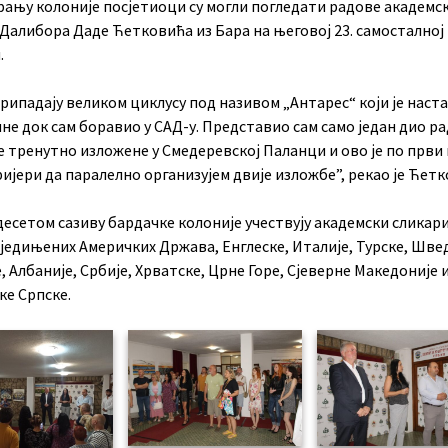
рању колоније посјетиоци су могли погледати радове академс
 Далибора Даде Ћетковића из Бара на његовој 23. самосталној
.
рипадају великом циклусу под називом „Антарес“ који је наста
не док сам боравио у САД-у. Представио сам само један дио ра
е тренутно изложене у Смедеревској Паланци и ово је по први 
ријери да паралелно организујем двије изложбе”, рекао је Ћетк
есетом сазиву бардачке колоније учествују академски сликари
Сједињених Америчких Држава, Енглеске, Италије, Турске, Шве
, Албаније, Србије, Хрватске, Црне Горе, Сјеверне Македоније 
ке Српске.