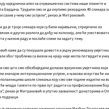
ћују заједнички апел за очувањем еко система наше планете и
а Бардача. Трудили смо се да окупимо рекордних 40 сликара з
и сазив у чему смо успјели”, рекао је Митраковић.
е да је троје сликара који су били најављени, спријечено из
ених и других разлога да дођу на колонију, али ће учествоват
а у њеном раду и послаће слике на задату тему.
вић каже да су покушали довести и једну реномирану умјетниц
али због проблема са визом на крају није могла потврдити уче
 смо што смо обезбиједили долазак врхунских умјетника који 
ли значајне интернационалне успјехе, а њихова искуства ће н
 полазницима школе сликања коју смо ове године издигли на 
р ће млади таленти по први пут радити са професионалним бој
а”, рекао је Митраковић и упутио захвалност донаторима и 
а подршци.
у је званично отворио начелник општине Млађан Драгосављев