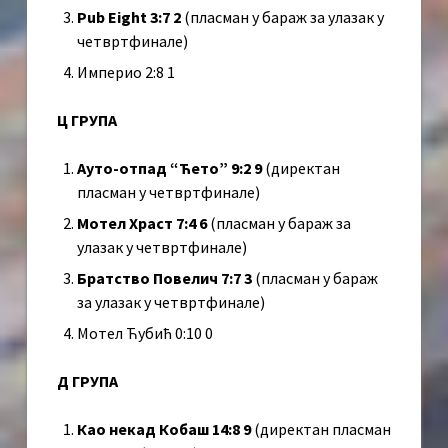
Pub Eight 3:7 2
(пласман у бараж за улазак у
четвртфинале)
Империо 2:8 1
Ц ГРУПА
Ауто-отпад “Ћето” 9:2 9
(директан
пласман у четвртфинале)
Мотел Храст 7:4 6
(пласман у бараж за
улазак у четвртфинале)
Братство Повелич 7:7 3
(пласман у бараж
за улазак у четвртфинале)
Мотел Ћубић 0:10 0
Д ГРУПА
Као некад Кобаш 14:8 9
(директан пласман