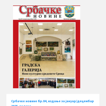
Србачке новине бр.84, издање за јануар/децембар