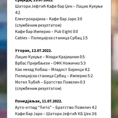
Шатори Јефтић Kафе бар Џек – Лацио Kукуље
4:2
Електрокрајина – Kафе бар Јаро 3:0
(службеним резултатом)
Kафе бар Империо – Pub Eight 0:0
Cablex – Полицијска станица Србац 1:5
Уторак, 12.07.2022.
Лацио Кукуље – Млади Крајишник 0:5
Врбас Пријебљези – ОФК Ножичко 5:3
Као некад Кобаш – Младост Бајинци 4:2
Полицијска станица Србац – Империо 5:2
Мотел Ћубић – Братство Повелич 0:3
(службеним резултатом)
Понедјељак, 11.07.2022.
Ауто-отпад “Ћето” – Братство Повелич 4:2
Кафе бар Јаро – Шатори Јефтић КБ Џек 3:6