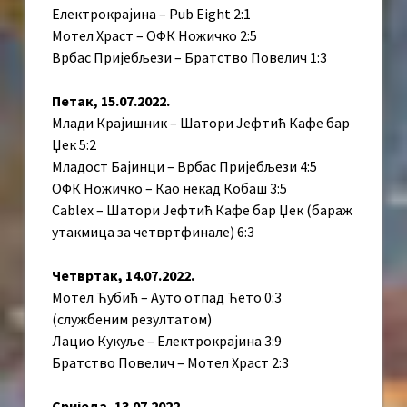
Електрокрајина – Pub Eight 2:1
Мотел Храст – ОФК Ножичко 2:5
Врбас Пријебљези – Братство Повелич 1:3
Петак, 15.07.2022.
Млади Крајишник – Шатори Јефтић Кафе бар
Џек 5:2
Младост Бајинци – Врбас Пријебљези 4:5
ОФК Ножичко – Као некад Кобаш 3:5
Cablex – Шатори Јефтић Кафе бар Џек (бараж
утакмица за четвртфинале) 6:3
Четвртак, 14.07.2022.
Мотел Ћубић – Ауто отпад Ћето 0:3
(службеним резултатом)
Лацио Кукуље – Електрокрајина 3:9
Братство Повелич – Мотел Храст 2:3
Сриједа, 13.07.2022.