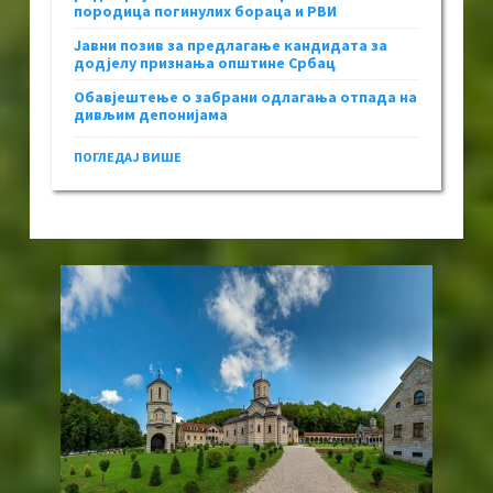
породица погинулих бораца и РВИ
Јавни позив за предлагање кандидата за
додјелу признања општине Србац
Обавјештење о забрани одлагања отпада на
дивљим депонијама
ПОГЛЕДАЈ ВИШЕ