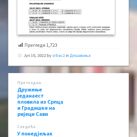
Прегледи
1,723
Јул 10, 2022
by
srbac2
in
Дешавања
Претходна
Дружење
једанаест
пловила из Српца
и Градишке на
ријеци Сави
Следећa
У понедјељак