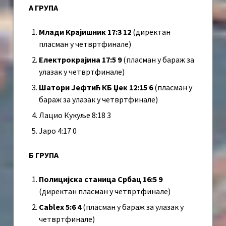
А ГРУПА
Млади Крајишник 17:3 12
(директан
пласман у четвртфинале)
Електрокрајина 17:5 9
(пласман у бараж за
улазак у четвртфинале)
Шатори Јефтић КБ Џек 12:15 6
(пласман у
бараж за улазак у четвртфинале)
Лацио Кукуље 8:18 3
Јаро 4:17 0
Б ГРУПА
Полицијска станица Србац 16:5 9
(директан пласман у четвртфинале)
Cablex 5:6 4
(пласман у бараж за улазак у
четвртфинале)