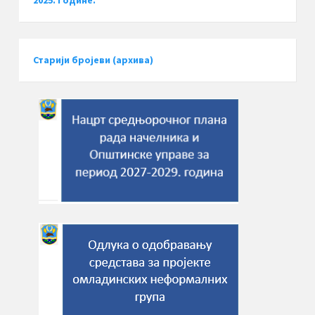
2025. године.
Старији бројеви (архива)