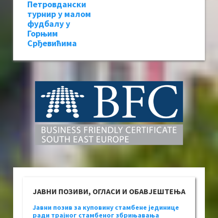
Петровдански
турнир у малом
фудбалу у
Горњим
Срђевићима
ЈАВНИ ПОЗИВИ, ОГЛАСИ И ОБАВЈЕШТЕЊА
Јавни позив за куповину стамбене јединице
ради трајног стамбеног збрињавања