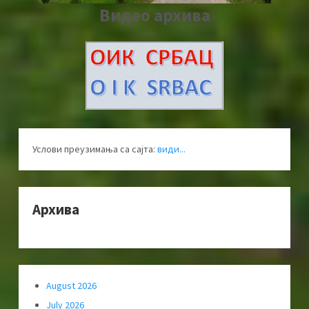
Видео архива
Услови преузимања са сајта:
види...
Архива
August 2026
July 2026