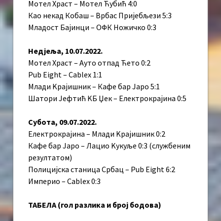
Мотел Храст – Мотел Ћубић 4:0
Као некад Кобаш – Врбас Пријебљези 5:3
Младост Бајинци – ОФК Ножичко 0:3
Недјеља, 10.07.2022.
Мотел Храст – Ауто отпад Ћето 0:2
Pub Eight – Cablex 1:1
Млади Kрајишник – Кафе бар Јаро 5:1
Шатори Јефтић KБ Џек – Електрокрајина 0:5
Субота, 09.07.2022.
Електрокрајина – Млади Kрајишник 0:2
Кафе бар Јаро – Лацио Kукуље 0:3 (службеним
резултатом)
Полицијска станица Србац – Pub Eight 6:2
Империо – Cablex 0:3
ТАБЕЛА (гол разлика и број бодова)