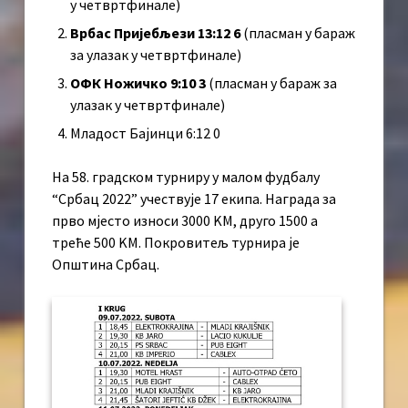
у четвртфинале)
Врбас Пријебљези 13:12 6
(пласман у бараж
за улазак у четвртфинале)
ОФК Ножичко 9:10 3
(пласман у бараж за
улазак у четвртфинале)
Младост Бајинци 6:12 0
На 58. градском турниру у малом фудбалу
“Србац 2022” учествује 17 екипа. Награда за
прво мјесто износи 3000 KМ, друго 1500 а
треће 500 KМ. Покровитељ турнира је
Општина Србац.