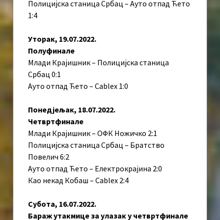
Полицијска станица Србац – Ауто отпад Ћето
1:4
Уторак, 19.07.2022.
Полуфинале
Млади Крајишник – Полицијска станица
Србац 0:1
Ауто отпад Ћето – Cablex 1:0
Понедјељак, 18.07.2022.
Четвртфинале
Млади Крајишник – ОФК Ножичко 2:1
Полицијска станица Србац – Братство
Повелич 6:2
Ауто отпад Ћето – Електрокрајина 2:0
Као некад Кобаш – Cablex 2:4
Субота, 16.07.2022.
Бараж утакмице за улазак у четвртфинале