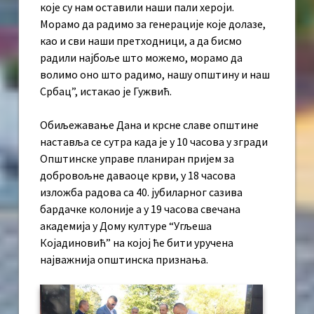
које су нам оставили наши пали хероји.
Морамо да радимо за генерације које долазе,
као и сви наши претходници, а да бисмо
радили најбоље што можемо, морамо да
волимо оно што радимо, нашу општину и наш
Србац”, истакао је Гужвић.
Обиљежавање Дана и крсне славе општине
наставља се сутра када је у 10 часова у згради
Општинске управе планиран пријем за
добровољне даваоце крви, у 18 часова
изложба радова са 40. јубиларног сазива
бардачке колоније а у 19 часова свечана
академија у Дому културе “Угљеша
Којадиновић” на којој ће бити уручена
најважнија општинска признања.