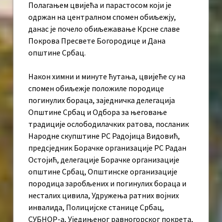
Полагањем цвијећа и парастосом који је
одржан на централном спомен обиљежју,
данас је почело обиљежавање Крсне славе
Покрова Пресвете Богородице и Дана
општине Србац.
Након химни и минуте ћутања, цвијеће су на
спомен обиљежје положиле породице
погинулих бораца, заједничка делегација
Општине Србац и Одбора за његовање
традиције ослободилачких ратова, посланик
Народне скупштине РС Радојица Видовић,
предсједник Борачке организације РС Радан
Остојић, делегације Борачке организације
општине Србац, Општинске организације
породица заробљених и погинулих бораца и
несталих цивила, Удружења ратних војних
инвалида, Полицијске станице Србац,
СУБНОР-а, Уједињеног равногорског покрета,