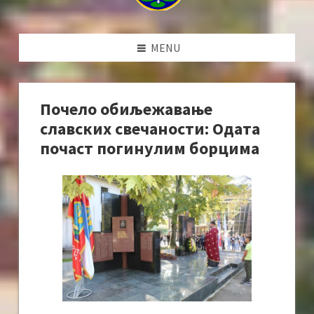
MENU
Почело обиљежавање
славских свечаности: Одата
почаст погинулим борцима