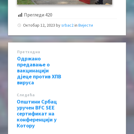
Прегледи
420
Октобар 12, 2023
by
srbac2
in
Вијести
Претходна
Одржано
предавање о
вакцинацији
дјеце против ХПВ
вируса
Следећa
Општини Србац
уручен BFC SEE
сертификат на
конференцији у
Котору