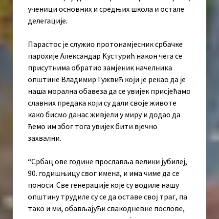
ученици основних и средњих школа и остале
делегације.
Парастос је служио протонамјесник србачке
парохије Александар Kустурић након чега се
присутнима обратио замјеник начелника
општине Владимир Гужвић који је рекао да је
наша морална обавеза да се увијек присјећамо
славних предака који су дали своје животе
како бисмо данас живјели у миру и додао да
ћемо им због тога увијек бити вјечно
захвални.
“Србац ове године прославља велики јубилеј,
90. годишњицу свог имена, и има чиме да се
поноси. Све генерације које су водиле нашу
општину трудиле су се да оставе свој траг, па
тако и ми, обављајући свакодневне послове,