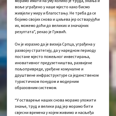
морамо имати на уму колико је труда, знања и
воље уграђено у наше мјесто како бисмо
живјели у миру и благостању. Не треба да се
бојимо својих снова и циљева јер остварујући
их, можемо доћи до великих и значајних
резултата”, рекао је Гужвић.
Он је изразио да је визија Српца, уграђена у
развојну стратегију, да у наредном периоду
постане мјесто пожељног инвестирања,
иновативног предузетништва, развијене
пољопривреде, уређене комуналне и
друштвене инфраструктуре са јединственом
туристичком понудом и модерним
образовним системом.
“У остварење наших снова морамо уложити
знање, труд и велики рад јер морамо бити
свјесни времена у којем живимо и насљеђа