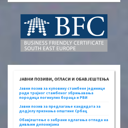
ЈАВНИ ПОЗИВИ, ОГЛАСИ И ОБАВЈЕШТЕЊА
Јавни позив за куповину стамбене јединице
ради трајног стамбеног збрињавања
породица погинулих бораца и РВИ
Јавни позив за предлагање кандидата за
додјелу признања општине Србац
Обавјештење о забрани одлагања отпада на
дивљим депонијама