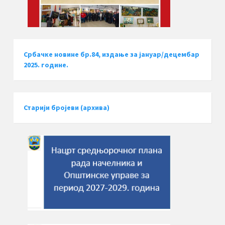
Србачке новине бр.84, издање за јануар/децембар
2025. године.
Старији бројеви (архива)