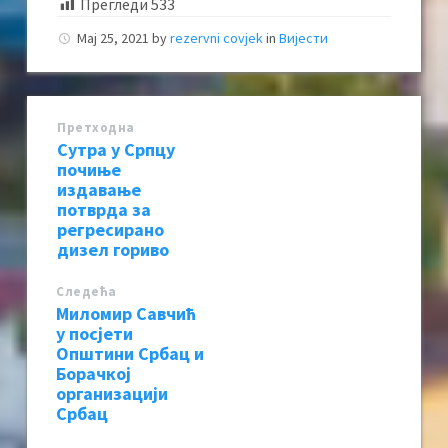
Прегледи
533
Мај 25, 2021
by
rezervni covjek
in
Вијести
Претходна
Сутра у Српцу
почиње
издавање
потврда за
регресирано
дизел гориво
Следећa
Миломир Савчић
у посјети
Општини Србац и
Борачкој
организацији
Србац