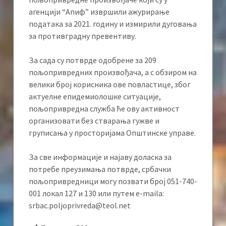
агенцији “Апиф” извршили ажурирање
података за 2021. годину и измирили дуговања
за противградну превентиву.
За сада су потврде одобрене за 209
пољопривредних произвођача, а с обзиром на
велики број корисника ове повластице, због
актуелне епидемиолошке ситуације,
пољопривредна служба ће ову активност
организовати без стварања гужве и
груписања у просторијама Општинске управе.
За све информације и најаву доласка за
потребе преузимања потврде, србачки
пољопривредници могу позвати број 051-740-
001 локал 127 и 130 или путем e-maila:
srbac.poljoprivreda@teol.net