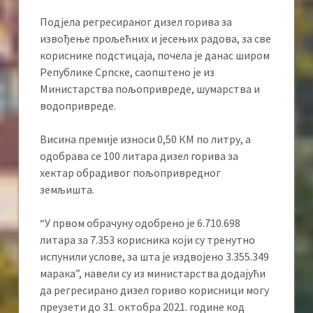
Подјела регресираног дизел горива за
извођење прољећних и јесењих радова, за све
кориснике подстицаја, почела је данас широм
Републике Српске, саопштено је из
Министарства пољопривреде, шумарства и
водопривреде.
Висина премије износи 0,50 КМ по литру, а
одобрава се 100 литара дизел горива за
хектар обрадивог пољопривредног
земљишта.
“У првом обрачуну одобрено је 6.710.698
литара за 7.353 корисника који су тренутно
испунили услове, за шта је издвојено 3.355.349
марака”, навели су из министарства додајући
да регресирано дизел гориво корисници могу
преузети до 31. октобра 2021. године код