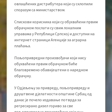
овлашћених дистрибутера који су склопили
споразум са министарством.
Спискови корисника који су обухваћени првим
обрачуном послати су свим локалним
управама у Републици Српској и доступни на
интернет страници Агенције за аграрна
плаћања.
Пољопривредни произвођачи који нису
обухваћени првим обрачуном биће
благовремено обавијештени о наредном
обрачуну.
У Одјељењу за привреду, пољопривреду и
друштвене дјелатности општине Србац од
данас је почело издавање потврда за
регресирано дизел гориво за све
пољопривредне произвођаче који су у