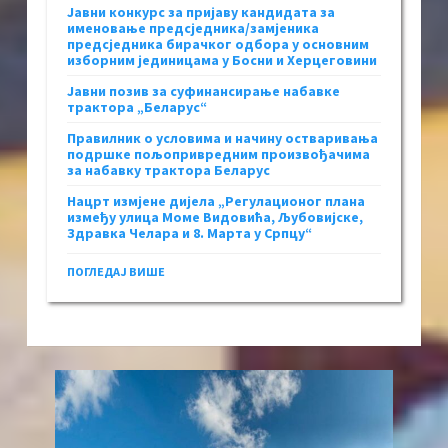
Јавни конкурс за пријаву кандидата за
именовање предсједника/замјеника
предсједника бирачког одбора у основним
изборним јединицама у Босни и Херцеговини
Јавни позив за суфинансирање набавке
трактора „Беларус“
Правилник о условима и начину остваривања
подршке пољопривредним произвођачима
за набавку трактора Беларус
Нацрт измјене дијела „Регулационог плана
између улица Моме Видовића, Љубовијске,
Здравка Челара и 8. Марта у Српцу“
ПОГЛЕДАЈ ВИШЕ