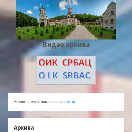
Видео архива
Услови преузимања са сајта:
види...
Архива