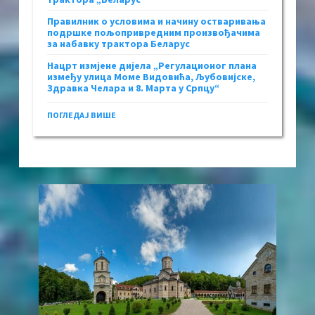
Правилник о условима и начину остваривања
подршке пољопривредним произвођачима
за набавку трактора Беларус
Нацрт измјене дијела „Регулационог плана
између улица Моме Видовића, Љубовијске,
Здравка Челара и 8. Марта у Српцу“
ПОГЛЕДАЈ ВИШЕ