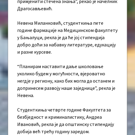
примјенити стечена знања”, рекао је начелник
Драгосављевић.
Невена Миланковић, студенткиња пете
године фармације на Медицинском факултету
у Бањалуци, рекла је да ће јој стипендија
добро доћи за набавку литературе, едукацију
и разне курсеве.
“Планирам наставити даље школовање
уколико будем у могућности, вјероватно
негдје у региону, како бих могла да останем и
допринесем развоју наше заједнице”, рекла је
Невена.
Студенткиња четврте године Факултета за
безбједност и криминалистику, Андреа
Ивановић, рекла је да општинску стипендију
добија већ трећу годину заредом.