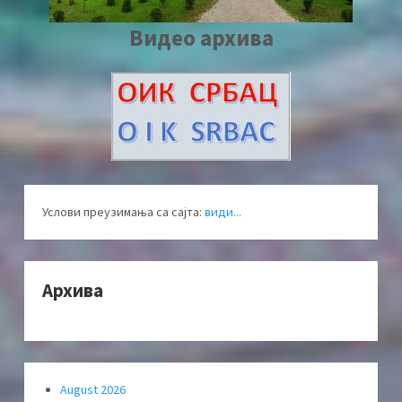
Видео архива
Услови преузимања са сајта:
види...
Архива
August 2026