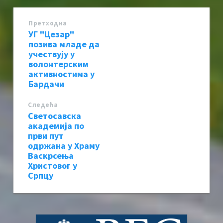
Претходна
УГ "Цезар"
позива младе да
учествују у
волонтерским
активностима у
Бардачи
Следећa
Светосавска
академија по
први пут
одржана у Храму
Васкрсења
Христовог у
Српцу