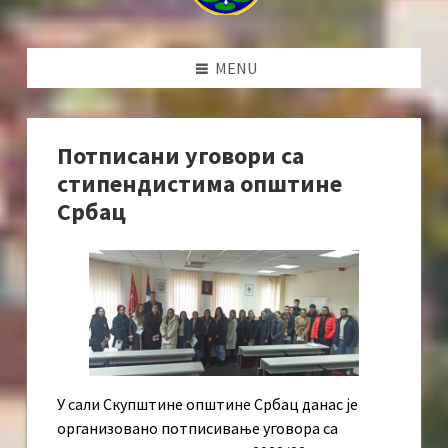
MENU
Потписани уговори са
стипендистима општине
Србац
У сали Скупштине општине Србац данас је
организовано потписивање уговора са