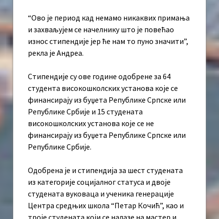
“Ово је период кад немамо никаквих примања
и захваљујем се начелнику што је повећао
износ стипендије јер ће нам то пуно значити”,
рекла је Андреа.
Стипендије су ове године одобрене за 64
студента високошколских установа које се
финансирају из буџета Републике Српске или
Републике Србије и 15 студената
високошколских установа које се не
финансирају из буџета Републике Српске или
Републике Србије.
Одобрена је и стипендија за шест студената
из категорије социјалног статуса и двоје
студената вуковаца и ученика генерације
Центра средњих школа “Петар Кочић”, као и
троје студенaта који се налазе на мастер и