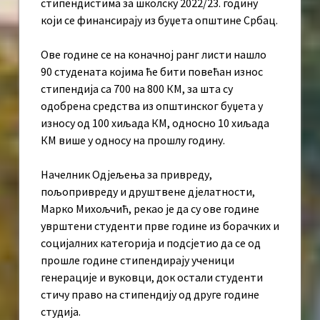
стипендистима за школску 2022/23. годину
који се финансирају из буџета општине Србац.
Ове године се на коначној ранг листи нашло
90 студената којима ће бити повећан износ
стипендија са 700 на 800 КМ, за шта су
одобрена средства из општинског буџета у
износу од 100 хиљада КМ, односно 10 хиљада
КМ више у односу на прошлу годину.
Начелник Одјељења за привреду,
пољопривреду и друштвене дјелатности,
Марко Михољчић, рекао је да су ове године
уврштени студенти прве године из борачких и
социјалних категорија и подсјетио да се од
прошле године стипендирају ученици
генерације и вуковци, док остали студенти
стичу право на стипендију од друге године
студија.