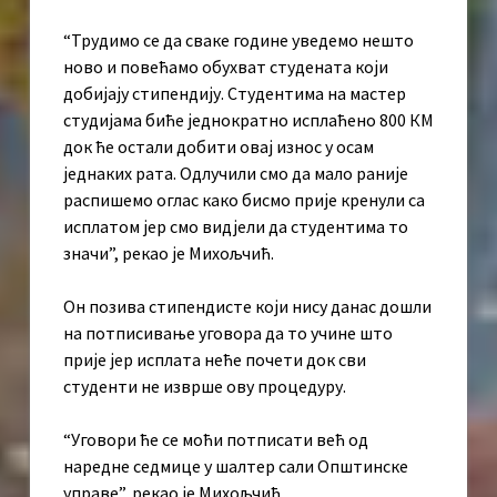
“Трудимо се да сваке године уведемо нешто
ново и повећамо обухват студената који
добијају стипендију. Студентима на мастер
студијама биће једнократно исплаћено 800 КМ
док ће остали добити овај износ у осам
једнаких рата. Одлучили смо да мало раније
распишемо оглас како бисмо прије кренули са
исплатом јер смо видјели да студентима то
значи”, рекао је Михољчић.
Он позива стипендисте који нису данас дошли
на потписивање уговора да то учине што
прије јер исплата неће почети док сви
студенти не изврше ову процедуру.
“Уговори ће се моћи потписати већ од
наредне седмице у шалтер сали Општинске
управе”, рекао је Михољчић.