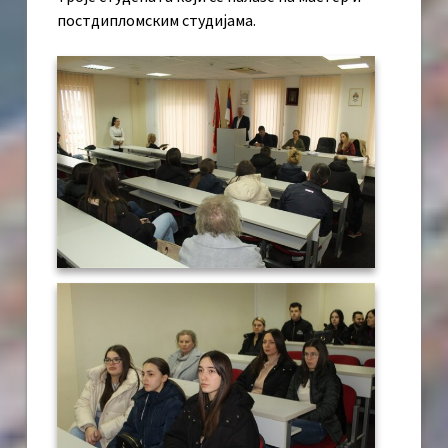
постдипломским студијама.