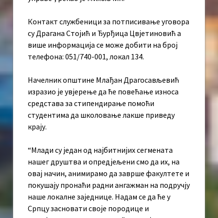
Контакт службеници за потписивање уговора
су Драгана Стојић и Ђурђица Цвјетиновић а
више информација се може добити на број
телефона: 051/740-001, локал 134.
Начелник општине Млађан Драгосављевић
изразио је увјерење да ће повећање износа
средстава за стипендирање помоћи
студентима да школовање лакше приведу
крају.
“Млади су један од најбитнијих сегмената
нашег друштва и опредјељени смо да их, на
овај начин, анимирамо да заврше факултете и
покушају пронаћи радни ангажман на подручју
наше локалне заједнице. Надам се да ће у
Српцу засновати своје породице и