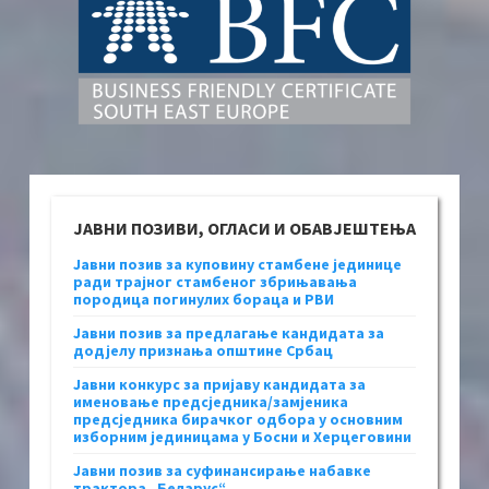
ЈАВНИ ПОЗИВИ, ОГЛАСИ И ОБАВЈЕШТЕЊА
Јавни позив за куповину стамбене јединице
ради трајног стамбеног збрињавања
породица погинулих бораца и РВИ
Јавни позив за предлагање кандидата за
додјелу признања општине Србац
Јавни конкурс за пријаву кандидата за
именовање предсједника/замјеника
предсједника бирачког одбора у основним
изборним јединицама у Босни и Херцеговини
Јавни позив за суфинансирање набавке
трактора „Беларус“