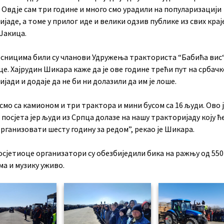
 Овдје сам три године и много смо урадили на популаризацији
јаде, а томе у прилог иде и велики одзив публике из свих крај
 Јакица.
есницима били су чланови Удружења тракториста “Бабића вис“
е. Хајрудин Шикара каже да је ове године трећи пут на србачк
јади и додаје да не би ни долазили да им је лоше.
смо са камионом и три трактора и мини бусом са 16 људи. Ово 
 посјета јер људи из Српца долазе на нашу тракторијаду коју ћ
рганизовати шесту годину за редом”, рекао је Шикара.
осјетиоце организатори су обезбиједили бика на ражњу од 550
а и музику уживо.