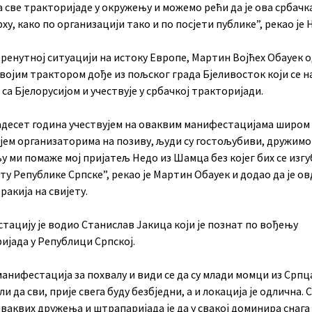
 све тракторијаде у окружењу и можемо рећи да је ова србачка
ху, како по организацији тако и по посјети публике”, рекао је
тренутној ситуацији на истоку Европе, Мартин Војћех Обауек 
 својим трактором дође из пољског града Бјеливосток који се н
са Бјелорусијом и учествује у србачкој тракторијади.
адесет година учествујем на оваквим манифестацијама широм
ем организаторима на позиву, људи су гостољубиви, дружимо с
 ми помаже мој пријатељ Недо из Шамца без којег бих се изгу
у Републике Српске”, рекао је Мартин Обауек и додао да је ов
ракија на свијету.
тацију је водио Станислав Јакица који је познат по вођењу
ијада у Републици Српској.
манифестација за похвалу и види се да су млади момци из Српц
и да сви, прије свега буду безбједни, а и локација је одлична.
ваквих дружења и штрапаријада је да у свакој доминира снага