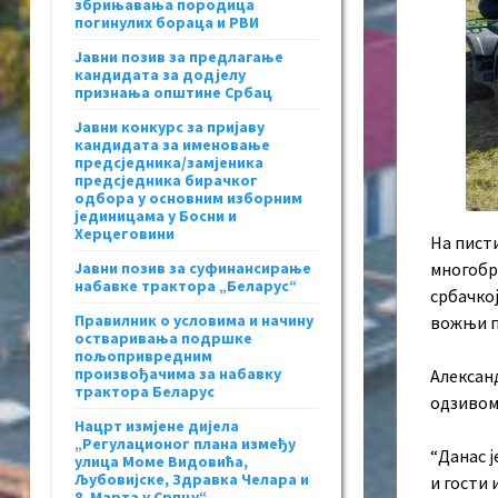
збрињавања породица
погинулих бораца и РВИ
Јавни позив за предлагање
кандидата за додјелу
признања општине Србац
Јавни конкурс за пријаву
кандидата за именовање
предсједника/замјеника
предсједника бирачког
одбора у основним изборним
јединицама у Босни и
Херцеговини
На писти
многобро
Јавни позив за суфинансирање
набавке трактора „Беларус“
србачко
Правилник о условима и начину
вожњи п
остваривања подршке
пољопривредним
произвођачима за набавку
Алексан
трактора Беларус
одзивом 
Нацрт измјене дијела
„Регулационог плана између
“Данас ј
улица Моме Видовића,
Љубовијске, Здравка Челара и
и гости 
8. Марта у Српцу“