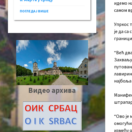
идемо на
самом вр
ПОГЛЕДАЈ ВИШЕ
Упркос 
је да са
граници 
“Већ дв
Захваљуј
путовању
лавиринт
најбоља 
Видео архива
Манифес
штрапар
“Ово је 
омогућил
између о