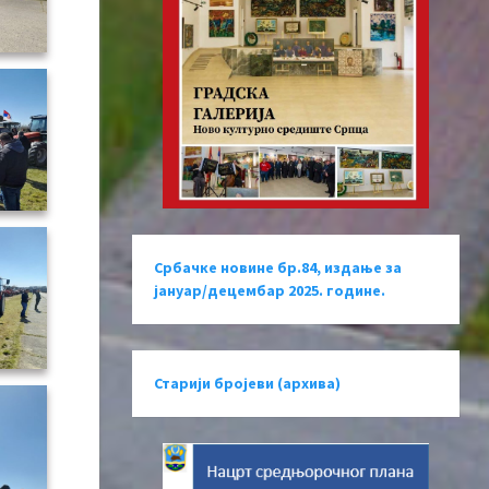
Србачке новине бр.84, издање за
јануар/децембар 2025. године.
Старији бројеви (архива)