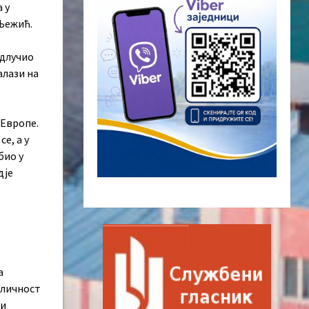
 у
 Њежић.
одлучио
алази на
 Европе.
е, а у
био у
дје
а
 Сличност
 и