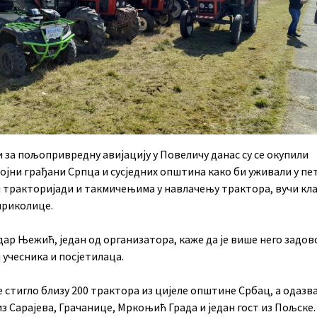
 за пољопривредну авијацију у Повеличу данас су се окупили
јни грађани Српца и сусједних општина како би уживали у пе
ј тракторијади и такмичењима у навлачењу трактора, вучи кла
риколице.
дар Њежић, један од организатора, каже да је више него задо
учесника и посјетилаца.
е стигло близу 200 трактора из цијеле општине Србац, а одазва
из Сарајева, Грачанице, Мркоњић Града и један гост из Пољске.