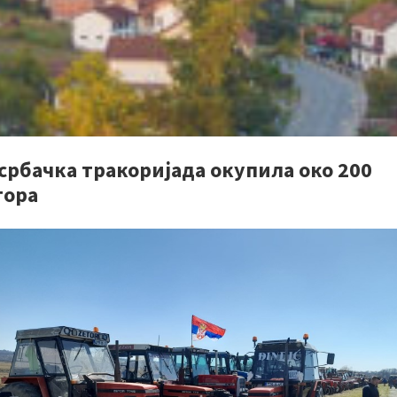
србачка тракоријада окупила око 200
тора