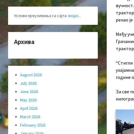
вучност.
трактори
Услови преузимања са сајта:
види...
рекао је
Међу уч
Архива
Грачаниц
трактори
“Стигли 
узајамна
August 2026
године о
July 2026
За све п
June 2026
килограм
May 2026
April 2026
March 2026
February 2026
January 2026