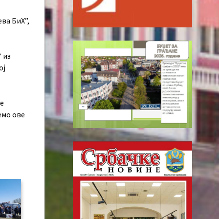
ева БиХ”,
 из
ој
је
емо ове