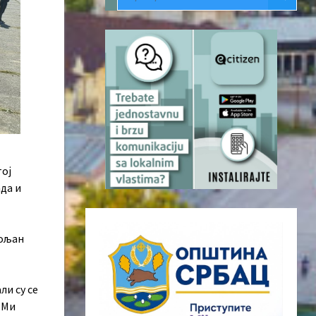
тој
да и
вољан
ли су се
 Ми