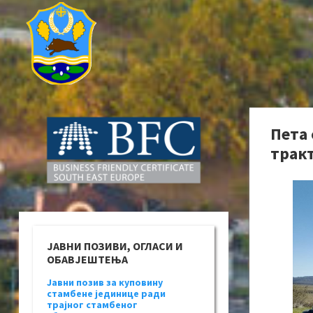
Пета 
трак
ЈАВНИ ПОЗИВИ, ОГЛАСИ И
ОБАВЈЕШТЕЊА
Јавни позив за куповину
стамбене јединице ради
трајног стамбеног