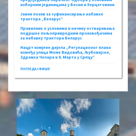
изборним јединицама у Босни и Херцеговини
Јавни позив за суфинансирање набавке
трактора „Беларус“
Правилник о условима и начину остваривања
подршке пољопривредним произвођачима
за набавку трактора Беларус
Нацрт измјене дијела „Регулационог плана
између улица Моме Видовића, Љубовијске,
Здравка Челара и 8. Марта у Српцу“
ПОГЛЕДАЈ ВИШЕ