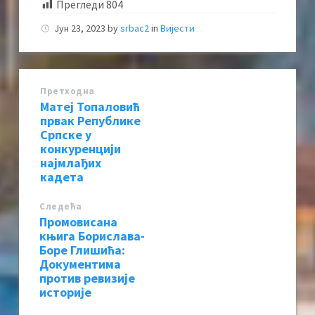
Прегледи
804
Јун 23, 2023
by
srbac2
in
Вијести
Претходна
Матеј Топаловић
првак Републике
Српске у
конкуренцији
најмлађих
кадета
Следећa
Промовисана
књига Борислава-
Боре Глишића:
Документима
против ревизије
историје