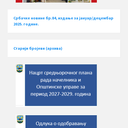
Србачке новине бр.84, издање за јануар/децембар
2025. године.
Старији бројеви (архива)