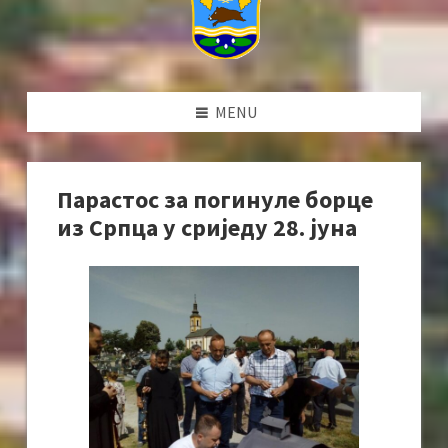
MENU
Парастос за погинуле борце
из Српца у сриједу 28. јуна