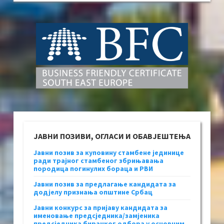
ЈАВНИ ПОЗИВИ, ОГЛАСИ И ОБАВЈЕШТЕЊА
Јавни позив за куповину стамбене јединице
ради трајног стамбеног збрињавања
породица погинулих бораца и РВИ
Јавни позив за предлагање кандидата за
додјелу признања општине Србац
Јавни конкурс за пријаву кандидата за
именовање предсједника/замјеника
предсједника бирачког одбора у основним