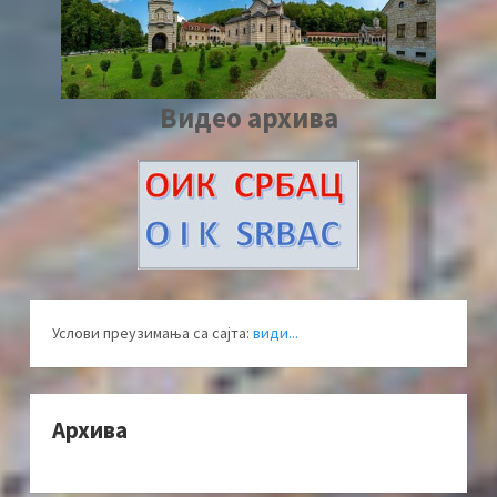
Видео архива
Услови преузимања са сајта:
види...
Архива