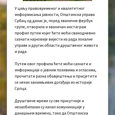
У циљу правовременог и квалитетног
информисања јавности, Општинска управа
Србац од данас је, поред званичне фејсбук
групе, отворила и званичан инстаграм
профил путем којег ћете моћи свакодневно
сазнати најновије вијести из рада локалне
управе и других области друштвеног живота
и рада.
Путем овог профила ћете моћи сазнати и
информације о јавним позивима и огласима,
прочитати разна обавјештења и присјетити
се неких занимљивих догађаја из историје
Српца.
Друштвене мреже су све присутније и
незаобилазан су канал комуникације у
данашњем времену, тако да Општинска