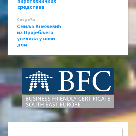
пиротехничких
средстава
Следећa
Смиља Kнежевић
из Пријебљега
уселила у нови
дом