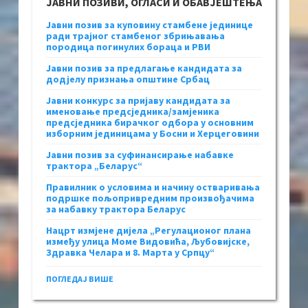
ЈАВНИ ПОЗИВИ, ОГЛАСИ И ОБАВЈЕШТЕЊА
Јавни позив за куповину стамбене јединице
ради трајног стамбеног збрињавања
породица погинулих бораца и РВИ
Јавни позив за предлагање кандидата за
додјелу признања општине Србац
Јавни конкурс за пријаву кандидата за
именовање предсједника/замјеника
предсједника бирачког одбора у основним
изборним јединицама у Босни и Херцеговини
Јавни позив за суфинансирање набавке
трактора „Беларус“
Правилник о условима и начину остваривања
подршке пољопривредним произвођачима
за набавку трактора Беларус
Нацрт измјене дијела „Регулационог плана
између улица Моме Видовића, Љубовијске,
Здравка Челара и 8. Марта у Српцу“
ПОГЛЕДАЈ ВИШЕ