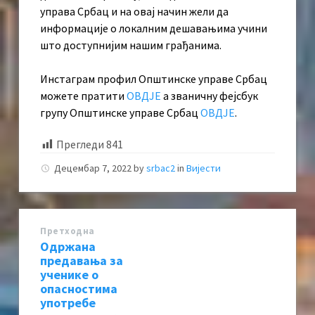
управа Србац и на овај начин жели да
информације о локалним дешавањима учини
што доступнијим нашим грађанима.
Инстаграм профил Општинске управе Србац
можете пратити
ОВДЈЕ
а званичну фејсбук
групу Општинске управе Србац
ОВДЈЕ
.
Прегледи
841
Децембар 7, 2022
by
srbac2
in
Вијести
Претходна
Одржана
предавања за
ученике о
опасностима
употребе