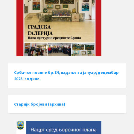
Србачке новине бр.84, издање за јануар/децембар
2025. године.
Старији бројеви (архива)