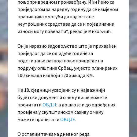
пољопривредном произвођачу. Ићи ћемо са
приједлогом за наредну годину да се измјеном
правилника омогући да кад остане
неутрошених средстава да се и појединачни
износи могу повећати”, рекао је Михољчић.
Он је изразио задовољство што је прихваћен
приједлог да се од идуће године за
подстицање развоја пољопривреде на
подручју општине Србац, умјесто планираних
100 хиљада издвоји 120 хиљада KМ.
На 18. сједници усвојени су и најважнији
буџетски документи о чему више можете
прочитати
ОВДЈЕ
а дошло је и до одређених
промјена у скупштинском сазиву о чему
можете прочитати
ОВДЈЕ.
О осталим тачкама дневног реда