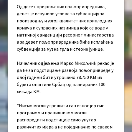
Од десет пријављених пољопривредника,
девет је испунило услове за субвенцију за
производњу и узгој квалитетних приплодних
крмача и супрасних назимица које се воде у
матичној евиденцији ресорног министарства
а за девет пољопривредника биће исплаћена
субвенција за музна грла и стеоне јунице.
Начелник одјељења Марко Михољчић рекао је
да ће за подстицање развоја пољопривреде у
овој години бити утрошено 78.750 KМ из
буџета општине Србац од планираних 100
хиљада KМ.
“Нисмо могли утрошити сав износ јер смо
програмом и правилником могли
распоредити подстицаје само унутар
различитих мјера а не појединачно по сваком