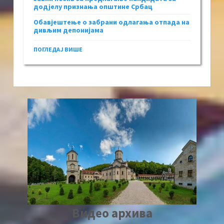
додјелу признања општине Србац
Обавјештење о забрани одлагања отпада на
дивљим депонијама
ПОГЛЕДАЈ ВИШЕ
Видео архива