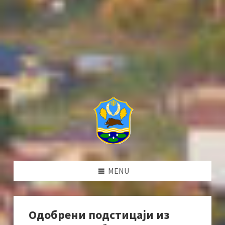
MENU
Одобрени подстицаји из