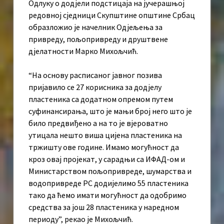
Одлуку о додјели подстицаја на јучерашњој
редовној сједници Скупштине општине Србац
образложио је начелник Одјељења за
привреду, пољопривреду и друштвене
дјелатности Марко Михољчић.
“На основу расписаног јавног позива
пријавило се 27 корисника за додјелу
пластеника са додатном опремом путем
суфинансирања, што је мањи број него што је
било предвиђено а на то је вјероватно
утицала нешто виша цијена пластеника на
тржишту ове године. Имамо могућност да
кроз овај пројекат, у сарадњи са ИФАД-ом и
Министарством пољопривреде, шумарства и
водопривреде РС додијелимо 55 пластеника
тако да ћемо имати могућност да одобримо
средства за још 28 пластеника у наредном
периоду”, рекао је Михољчић.