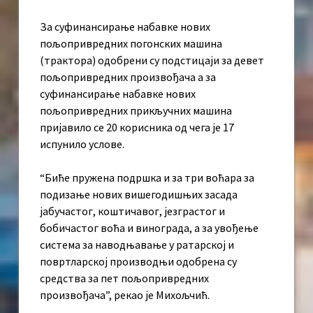
За суфинансирање набавке нових
пољопривредних погонских машина
(трактора) одобрени су подстицаји за девет
пољопривредних произвођача а за
суфинансирање набавке нових
пољопривредних прикључних машина
пријавило се 20 корисника од чега је 17
испунило услове.
“Биће пружена подршка и за три воћара за
подизање нових вишегодишњих засада
јабучастог, коштичавог, језграстог и
бобичастог воћа и винограда, а за увођење
система за наводњавање у ратарској и
повртларској производњи одобрена су
средства за пет пољопривредних
произвођача”, рекао је Михољчић.