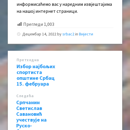
информисаћемо вас у наредним извјештајима
на нашој интернет страници.
Прегледи
1,003
Децембар 14, 2022
by
srbac2
in
Вијести
Претходна
Избор најбољих
спортиста
општине Србац
15. фебруара
Следећa
Српчанин
Светислав
Савановић
учествује на
Руско-