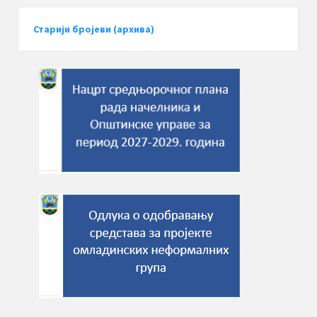
Старији бројеви (архива)