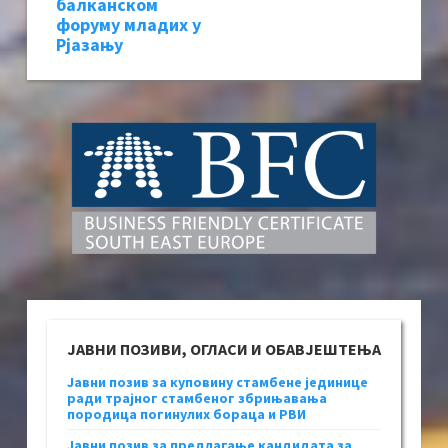
балканском
форуму младих у
Рјазању
ЈАВНИ ПОЗИВИ, ОГЛАСИ И ОБАВЈЕШТЕЊА
Јавни позив за куповину стамбене јединице
ради трајног стамбеног збрињавања
породица погинулих бораца и РВИ
Јавни позив за предлагање кандидата за