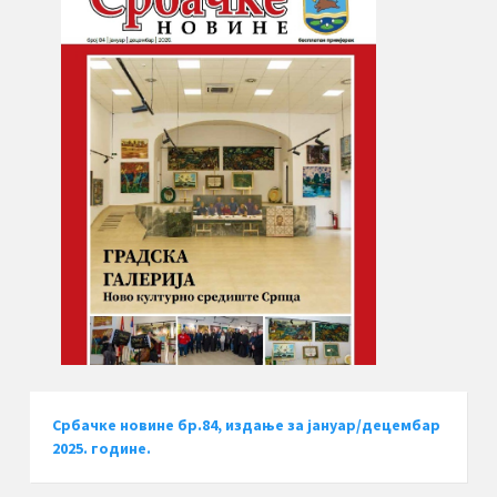
Србачке новине бр.84, издање за јануар/децембар
2025. године.