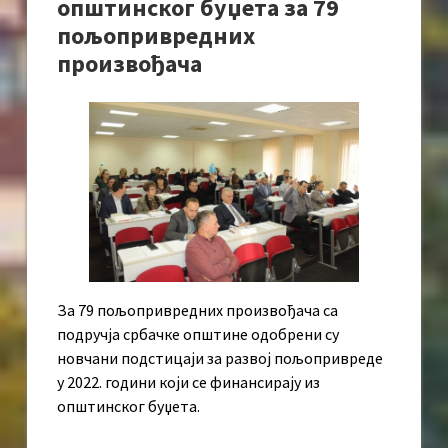
општинског буџета за 79
пољопривредних
произвођача
За 79 пољопривредних произвођача са
подручја србачке општине одобрени су
новчани подстицаји за развој пољопривреде
у 2022. години који се финансирају из
општинског буџета.