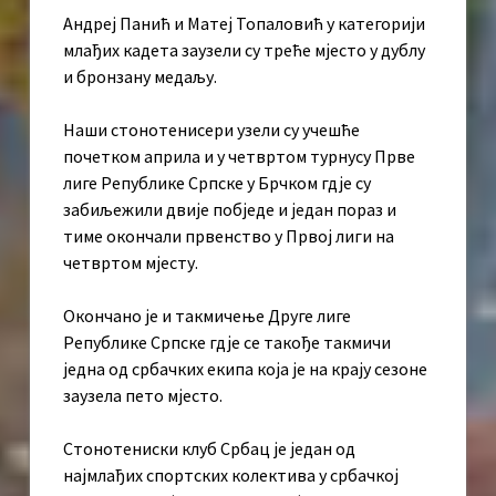
Андреј Панић и Матеј Топаловић у категорији
млађих кадета заузели су треће мјесто у дублу
и бронзану медаљу.
Наши стонотенисери узели су учешће
почетком априла и у четвртом турнусу Прве
лиге Републике Српске у Брчком гдје су
забиљежили двије побједе и један пораз и
тиме окончали првенство у Првој лиги на
четвртом мјесту.
Окончано је и такмичење Друге лиге
Републике Српске гдје се такође такмичи
једна од србачких екипа која је на крају сезоне
заузела пето мјесто.
Стонотениски клуб Србац је један од
најмлађих спортских колектива у србачкој