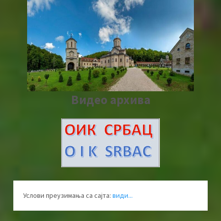
Видео архива
Услови преузимања са сајта:
види...