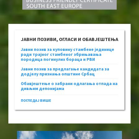
ЈАВНИ ПОЗИВИ, ОГЛАСИ И ОБАВЈЕШТЕЊА
Јавни позив за куповину стамбене јединице
ради трајног стамбеног збрињавања
породица погинулих бораца и РВИ
Јавни позив за предлагање кандидата за
додјелу признања општине Србац
Обавјештење о забрани одлагања отпада на
дивљим депонијама
ПОГЛЕДАЈ ВИШЕ