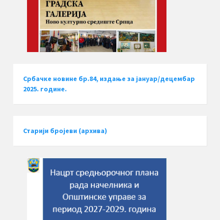
Србачке новине бр.84, издање за јануар/децембар
2025. године.
Старији бројеви (архива)