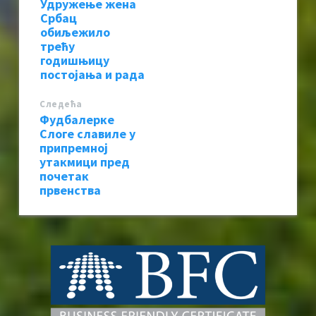
Удружење жена
Србац
обиљежило
трећу
годишњицу
постојања и рада
Следећa
Фудбалерке
Слоге славиле у
припремној
утакмици пред
почетак
првенства