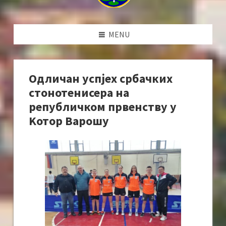
MENU
Одличан успјех србачких
стонотенисера на
републичком првенству у
Kотор Варошу