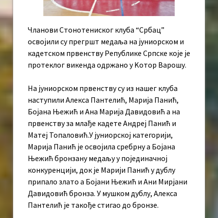
Чланови Стонотениског клуба “Србац”
освојили су прегршт медаља на јуниорском и
кадетском првенству Републике Српске које је
протеклог викенда одржано у Kотор Варошу.
На јуниорском првенству су из нашег клуба
наступили Алекса Пантелић, Марија Панић,
Бојана Њежић и Ана Марија Давидовић а на
првенству за млађе кадете Андреј Панић и
Матеј Топаловић.У јуниорској категорији,
Марија Панић је освојила сребрну а Бојана
Њежић бронзану медаљу у појединачној
конкуренцији, док је Марији Панић у дублу
припало злато а Бојани Њежић и Ани Мирјани
Давидовић бронза. У мушком дублу, Алекса
Пантелић је такође стигао до бронзе.