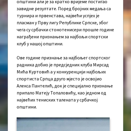
општини али је за кратко вријеме постигао
завидне резултате. Поред бројних медаља са
турнира и првенстава, највећи успјех је
пласман у Прву лигу Републике Српске, због
чега су србачки стонотенисери прошле године
награђени признањем за најбољи спортски
клуб у нашој општини.
Ове године признање за најбољег спортског
радника добио је предсједник клуба Мирсад
Мића Kуртовић а у конкуренцији најбољих
спортиста Српца друго мјесто је освојио
Алекса Пантелић, док је специјално признање
припало Матеју Топаловићу, као једном од
највећих тениских талената у србачкој
општини.