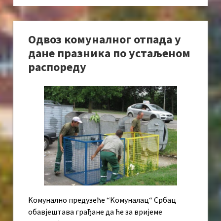
Одвоз комуналног отпада у
дане празника по устаљеном
распореду
Kомунално предузеће “Kомуналац“ Србац
обавјештава грађане да ће за вријеме