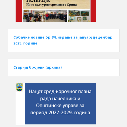
Србачке новине бр.84, издање за јануар/децембар
2025. године.
Старији бројеви (архива)