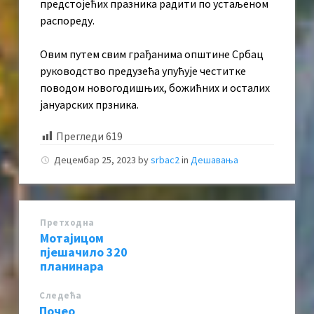
предстојећих празника радити по устаљеном
распореду.
Овим путем свим грађанима општине Србац
руководство предузећа упућује честитке
поводом новогодишњих, божићних и осталих
јануарских прзника.
Прегледи
619
Децембар 25, 2023
by
srbac2
in
Дешавања
Претходна
Мотајицом
пјешачило 320
планинара
Следећa
Почео