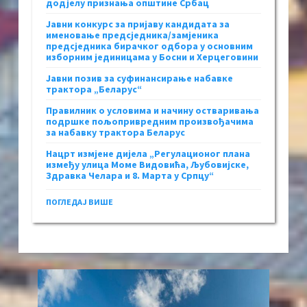
додјелу признања општине Србац
Јавни конкурс за пријаву кандидата за
именовање предсједника/замјеника
предсједника бирачког одбора у основним
изборним јединицама у Босни и Херцеговини
Јавни позив за суфинансирање набавке
трактора „Беларус“
Правилник о условима и начину остваривања
подршке пољопривредним произвођачима
за набавку трактора Беларус
Нацрт измјене дијела „Регулационог плана
између улица Моме Видовића, Љубовијске,
Здравка Челара и 8. Марта у Српцу“
ПОГЛЕДАЈ ВИШЕ