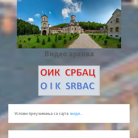
Видео архива
Услови преузимања са сајта:
види...