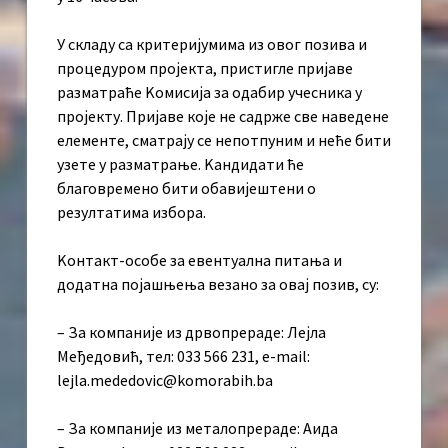
У складу са критеријумима из овог позива и
процедуром пројекта, пристигле пријаве
разматраће Kомисија за одабир учесника у
пројекту. Пријаве које не садрже све наведене
елементе, сматрају се непотпуним и неће бити
узете у разматрање. Kандидати ће
благовремено бити обавијештени о
резултатима избора.
Kонтакт-особе за евентуална питања и
додатна појашњења везано за овај позив, су:
– За компаније из дрвопрераде: Лејла
Међедовић, тел: 033 566 231, e-mail:
lejla.mededovic@komorabih.ba
– За компаније из металопрераде: Аида