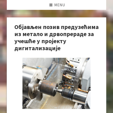
MENU
Објављен позив предузећима
из метало и дрвопрераде за
учешће у пројекту
дигитализације