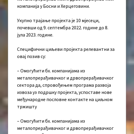
компанија у Босни и Херцеговини.
Укупно трајање пројекта је 10 мјесеци,
почевши од 9. септембра 2022. године до 8.
јула 2023. године.
Специфични циљеви пројекта релевантни за
овај позив су:
– Омогућити бх. компанијама из
металопрерађивачког и дрвопрерађивачког
сектора да, спровођењем програма развоја
извоза уз подршку пројекта, успоставе нове
међународне пословне контакте на циљном
тржишту
– Омогућити бх. компанијама из
металопрерађивачког и дрвопрерађивачког