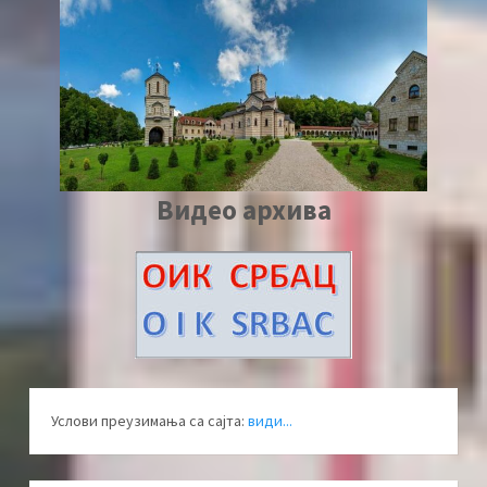
Видео архива
Услови преузимања са сајта:
види...