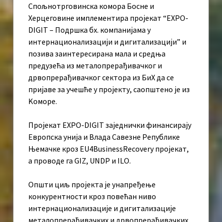
Спољнотрговинска комора Босне и
Херцеговине имплементира пројекат “EXPO-
DIGIT – Подршка бх. компанијама у
интернационализацији и дигитализацији” и
позива заинтересирана мала и средња
предузећа из металопрерађивачког и
дрвопрерађивачког сектора из БиХ да се
пријаве за учешће у пројекту, саопштено је из
Kоморе.
Пројекат EXPO-DIGIT заједнички финансирају
Европска унија и Влада Савезне Републике
Њемачке кроз EU4BusinessRecovery пројекат,
а проводе га GIZ, UNDP и ILO.
Општи циљ пројекта је унапређење
конкурентности кроз повећан ниво
интернационализације и дигитализације
металопрерађивачких и дрвопрерађивачких