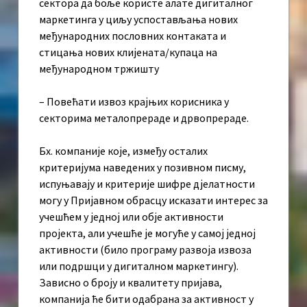
сектора да боље користе алате дигиталног
маркетинга у циљу успостављања нових
међународних пословних контаката и
стицања нових клијената/купаца на
међународном тржишту
– Повећати извоз крајњих корисника у
секторима металопрераде и дрвопрераде.
Бх. компаније које, између осталих
критеријума наведених у позивном писму,
испуњавају и критерије шифре дјелатности
могу у Пријавном обрасцу исказати интерес за
учешћем у једној или обје активности
пројекта, али учешће је могуће у самој једној
активности (било програму развоја извоза
или подршци у дигиталном маркетингу).
Зависно о броју и квалитету пријава,
компанија ће бити одабрана за активност у