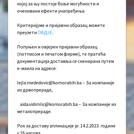
којој за њу постоје боље могућности и
очекивани ефекти унапређења.
Критеријуме и пријавни образац можете
преузети
ОВДЈЕ
.
Попуњен и овјерен пријавни образац
(потписом и печатом фирме), те пратећа
документација доставља се скенирана путем
е-маила на адресе:
lejla.mededovic@komorabih.ba – За компаније
из дрвопрераде,
aida.vidimlic@komorabih.ba – За компаније из
металопрераде.
Рок за доставу апликације је: 14.2.2023. године
у 16 часова.