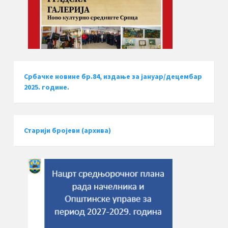
Србачке новине бр.84, издање за јануар/децембар
2025. године.
Старији бројеви (архива)