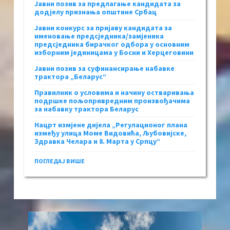
Јавни позив за предлагање кандидата за
додјелу признања општине Србац
Јавни конкурс за пријаву кандидата за
именовање предсједника/замјеника
предсједника бирачког одбора у основним
изборним јединицама у Босни и Херцеговини
Јавни позив за суфинансирање набавке
трактора „Беларус“
Правилник о условима и начину остваривања
подршке пољопривредним произвођачима
за набавку трактора Беларус
Нацрт измјене дијела „Регулационог плана
између улица Моме Видовића, Љубовијске,
Здравка Челара и 8. Марта у Српцу“
ПОГЛЕДАЈ ВИШЕ