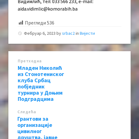
Видимлић, тел: 033 566 233, e-mail:
aida.vidimlic@komorabih.ba
Прегледи
536
Фебруар 6, 2023
by
srbac2
in
Вијести
Претходна
Младен Николић
из Стонотениског
клуба Србац
побједник
турнира у Доњим
Подградцима
Следећa
Грантови за
организације
цивилног
друштва, јавне