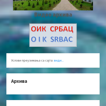
Видео архива
Услови преузимања са сајта:
види...
Архива