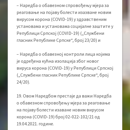
– Наредба о обавезном спровођењу мјера за
реаговање на појаву болести изазване новим
вирусом корона (COVID-19) у здравственим
установама и установама социјалне заштите у
Републици Српској (COVID-19) („Службени
гласник Републике Српске“, број 23/20) и
– Наредба о обавезној контроли лица којима
је одређена кућна изолација због новог
вируса корона (COVID-19) у Републици Српској
(„Службени гласник Републике Српске“, број
24/20).
19. Овом Наредбом престаје да важи Наредба
о обавезном спровођењу мјера за реаговање
на појаву болести изаване новим вирусом
корона (COVID-19) број 02-022-102/21 од
19.04.2021. године.