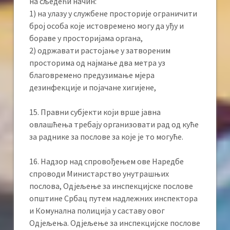
на сљедећи начин:
1) на улазу у службене просторије ограничити
број особа које истовремено могу да уђу и
бораве у просторијама органа,
2) одржавати растојање у затвореним
просторима од најмање два метра уз
благовремено предузимање мјера
дезинфекције и појачане хигијене,
15. Правни субјекти који врше јавна
овлашћења требају организовати рад од куће
за раднике за послове за које је то могуће.
16. Надзор над спровођењем ове Наредбе
спроводи Министарство унутрашњих
послова, Одјељење за инспекцијске послове
општине Србац путем надлежних инспектора
и Комунална полиција у саставу овог
Одјељења. Одјељење за инспекцијске послове