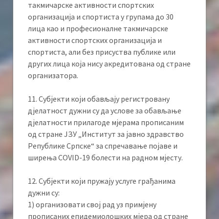
такмичарске активности спортских
организација и спортиста у групама до 30
лица као и професионалне такмичарске
активности спортских организација и
спортиста, али без присуства публике или
других лица која нису акредитована од стране
организатора.
11. Субјекти који обављају регистровану
дјелатност дужни су да услове за обављање
дјелатности прилагоде мјерама прописаним
од стране ЈЗУ „Институт за јавно здравство
Републике Српске“ за спречавање појаве и
ширења COVID-19 болести на радном мјесту.
12. Субјекти који пружају услуге грађанима
дужни су:
1) организовати свој рад уз примјену
прописаних епидемиолошких мјера од стране