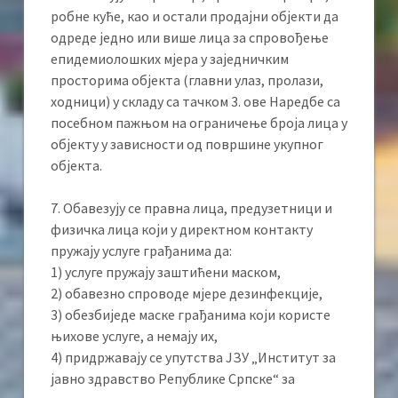
робне куће, као и остали продајни објекти да
одреде једно или више лица за спровођење
епидемиолошких мјера у заједничким
просторима објекта (главни улаз, пролази,
ходници) у складу са тачком 3. ове Наредбе са
посебном пажњом на ограничење броја лица у
објекту у зависности од површине укупног
објекта.
7. Обавезују се правна лица, предузетници и
физичка лица који у директном контакту
пружају услуге грађанима да:
1) услуге пружају заштићени маском,
2) обавезно спроводе мјере дезинфекције,
3) обезбиједе маске грађанима који користе
њихове услуге, а немају их,
4) придржавају се упутства ЈЗУ „Институт за
јавно здравство Републике Српске“ за