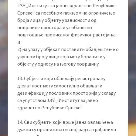
ЈЗУ „Институт за јавно здравство Републике
Српске“ са посебном пажњом на ограничење
броја лица у објекту у зависности од
површине простора и уз обавезно
поштовање прописаног физичког растојања
и
2) на улазу у објекат поставити обавјештење о
укупном броју лица која могу боравити у
објекту у односу на његову површину.
13. Субјекти који обављају регистровану
дјелатност могу самостално обављати
дезинфекцију пословних просторија у складу
са упутством ЈЗУ „ Институт за јавно
здравство Републике Српске“
14. Сви субјекти који врше јавна овлашћења
дужни су организовати свој рад са грађанима