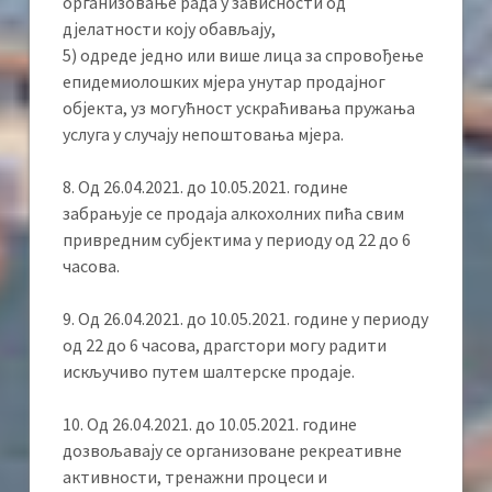
организовање рада у зависности од
дјелатности коју обављају,
5) одреде једно или више лица за спровођење
епидемиолошких мјера унутар продајног
објекта, уз могућност ускраћивања пружања
услуга у случају непоштовања мјера.
8. Од 26.04.2021. до 10.05.2021. године
забрањује се продаја алкохолних пића свим
привредним субјектима у периоду од 22 до 6
часова.
9. Од 26.04.2021. до 10.05.2021. године у периоду
од 22 до 6 часова, драгстори могу радити
искључиво путем шалтерске продаје.
10. Од 26.04.2021. до 10.05.2021. године
дозвољавају се организоване рекреативне
активности, тренажни процеси и