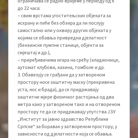
ограничава се радно вријеме у периоду од 6
до 22 часа:
– свим врстама угоститељских објеката за
исхрану и пиће без обзира да ли послују
самостално или у оквиру других објеката у
којима се обавља привредна дјелатност
(бензинске пумпне станице, објекти за
смјештај и др.),
– приређивачима игара на срећу (кладионице,
аутомат клубови, казина, томболе и др.
3. Обавезују се грађани да у затвореном
простору носе заштитну маску (прекривена
уста, нос и брада), да се придржавају
заштитне мјере физичког растојања од два
метра како у затвореном тако и на отвореном
простору те да се придржавају упутства ЈЗУ
„Институт за јавно здравство Републике
Српске“ за боравак у затвореном простору, у
зависности од дјелатности која се обавља.