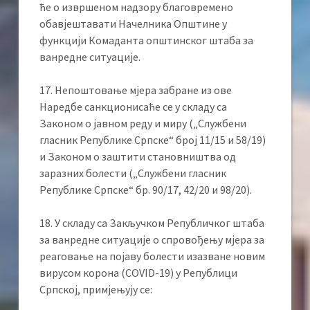
ће о извршеном надзору благовремено
обавјештавати Начелника Општине у
функцији Комаданта општинског штаба за
ванредне ситуације.
17. Непоштовање мјера забране из ове
Наредбе санкционисаће се у складу са
Законом о јавном реду и миру („Службени
гласник Републике Српске“ број 11/15 и 58/19)
и Законом о заштити становништва од
заразних болести („Службени гласник
Републике Српске“ бр. 90/17, 42/20 и 98/20).
18. У складу са Закључком Републичког штаба
за ванредне ситуације о спровођењу мјера за
реаговање на појаву болести изазване новим
вирусом корона (COVID-19) у Републици
Српској, примјењују се: