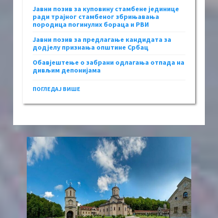
Јавни позив за куповину стамбене јединице
ради трајног стамбеног збрињавања
породица погинулих бораца и РВИ
Јавни позив за предлагање кандидата за
додјелу признања општине Србац
Обавјештење о забрани одлагања отпада на
дивљим депонијама
ПОГЛЕДАЈ ВИШЕ