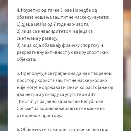
4. Изузетно од тачке 3. ове Наредбе од
обавезе ношења заштитне маске су изузета:
1) дјеца млађа од 7 година живота,
2) лица са инвалидитетом и дјеца са
сметњама у развоју,
3) лица која обављају физичку спортску и
рекреативну активност у оквиру спортских
објеката.
5. Препоручује се грађанима да на отвореном
простору користе заштитне маске уколико
није могуће одржавати физичкo растојање од
два метра а у складу са упутством ЈЗУ
„Институт за јавно здравство Републике
Српске“ за коришћење заштитне маске на
отвореном простору.
6. Обавезују се тржнице, трговачки центри,