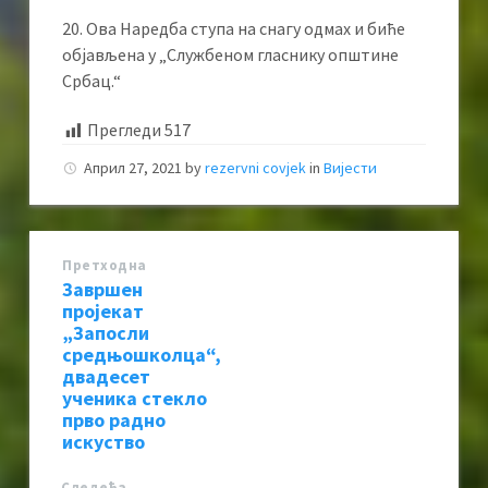
20. Ова Наредба ступа на снагу одмах и биће
објављена у „Службеном гласнику општине
Србац.“
Прегледи
517
Април 27, 2021
by
rezervni covjek
in
Вијести
Претходна
Завршен
пројекат
„Запосли
средњошколца“,
двадесет
ученика стекло
прво радно
искуство
Следећa