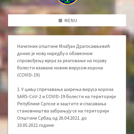
MENU
Начелник општине Млађан Драгосављевић
донио је нову наредбу о обавезном
спровођењу мјера за реаговање на појаву
болести изаване новим вирусом корона
(COVID-19)
1. У циљу спречавања ширења вируса кoрона
SARS-CoV-2 и COVID-19 болести на територији
Републике Српске и заштите и спасавања
становништва забрањују се на територији
Општине Србац од 26.04.2021. до
10.05.2021.године: