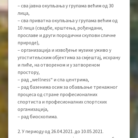
– сва јавна окупљања у групама већим од 30
лица,
– сва приватна окупљања у групама већим од
10 лица (свадбе, крштења, рођендани,
прославе и други породични скупови сличне
природе),
– организација и извођење музике уживо у
угоститељским објектима за смјештај, исхрану
и пиће, на отвореном и у затвореном
простору,
– рад „wellness“ и спа центрима,
– рад базенима осим за обављање тренажног
процеса од стране професионалних
спортиста и професионалних спортских
организација,
– рад биоскопима.
2. У периоду од 26.04.2021. до 10.05.2021.