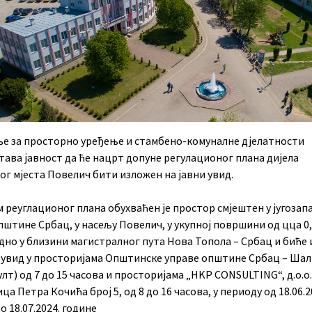
е за просторно уређење и стамбено-комуналне дјелатности
тава јавност да ће нацрт допуне регулационог плана дијела
г мјеста Повелич бити изложен на јавни увид.
 реуглационог плана обухваћен је простор смјештен у југоза
пштине Србац, у насељу Повелич, у укупној површини од цца 0,
дно у близини магистралног пута Нова Топола – Србац и биће
и увид у просторијама Општинске управе општине Србац – Шал
лт) од 7 до 15 часова и просторијама „HKP CONSULTING“, д.о.о
ица Петра Кочића број 5, од 8 до 16 часова, у периоду од 18.06.2
о 18.07.2024. године