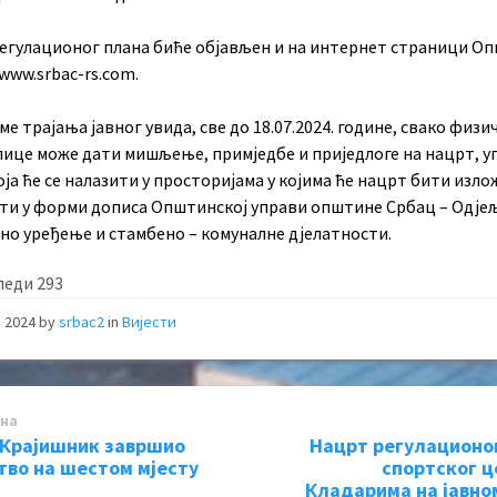
егулационог плана биће објављен и на интернет страници О
www.srbac-rs.com.
ме трајања јавног увида, све до 18.07.2024. године, свако физи
лице може дати мишљење, примједбе и приједлоге на нацрт, у
оја ће се налазити у просторијама у којима ће нацрт бити изло
ти у форми дописа Општинској управи општине Србац – Одје
но уређење и стамбено – комуналне дјелатности.
леди
293
, 2024
by
srbac2
in
Вијести
на
Крајишник завршио
Нацрт регулационо
тво на шестом мјесту
спортског ц
Кладарима на јавно