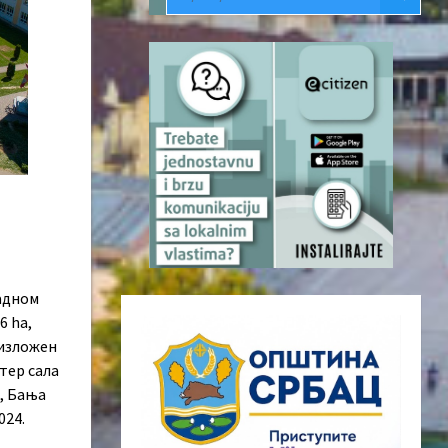
падном
6 ha,
 изложен
тер сала
., Бања
024.