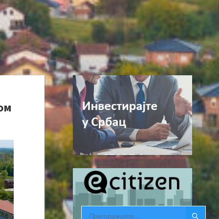
ном
SEARCH: