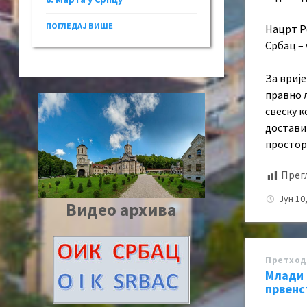
ПОГЛЕДАЈ ВИШЕ
Нацрт Р
Србац – 
За врије
правно 
свеску к
достави
простор
Прег
Јун 10
Видео архива
Претход
Млади 
првенс