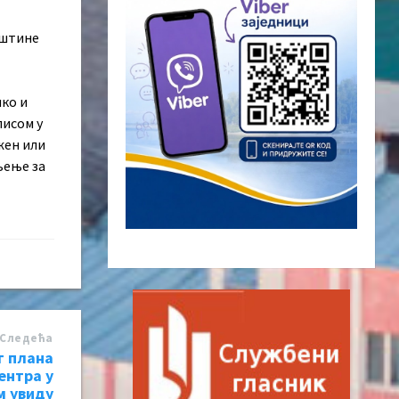
пштине
чко и
писом у
жен или
љење за
Следећa
г плана
ентра у
м увиду