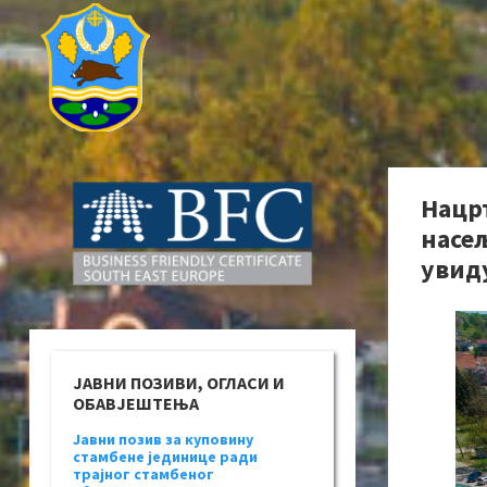
Нацр
насељ
увид
ЈАВНИ ПОЗИВИ, ОГЛАСИ И
ОБАВЈЕШТЕЊА
Јавни позив за куповину
стамбене јединице ради
трајног стамбеног