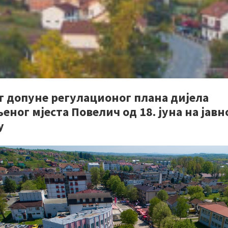
т допуне регулационог плана дијела
еног мјеста Повелич од 18. јуна на јав
у