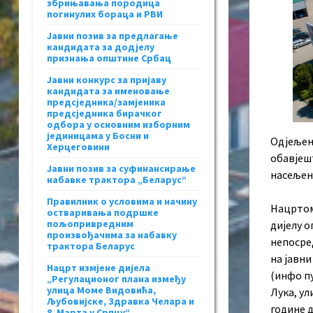
збрињавања породица
погинулих бораца и РВИ
Јавни позив за предлагање
кандидата за додјелу
признања општине Србац
Јавни конкурс за пријаву
кандидата за именовање
предсједника/замјеника
предсједника бирачког
одбора у основним изборним
јединицама у Босни и
Одјељењ
Херцеговини
обавјеш
Јавни позив за суфинансирање
насељено
набавке трактора „Беларус“
Правилник о условима и начину
Нацртом
остваривања подршке
пољопривредним
дијелу о
произвођачима за набавку
непосре
трактора Беларус
на јавн
Нацрт измјене дијела
(инфо пу
„Регулационог плана између
улица Моме Видовића,
Лука, ул
Љубовијске, Здравка Челара и
године д
8. Марта у Српцу“