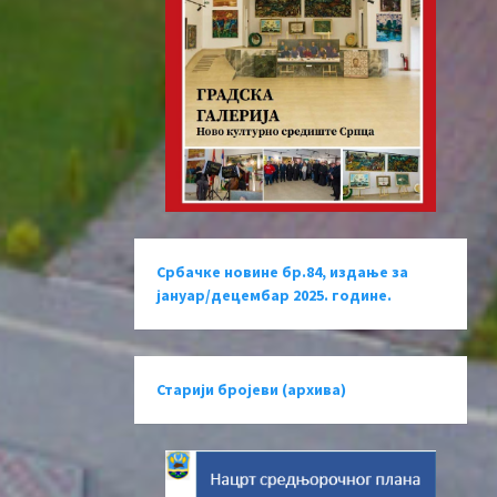
Србачке новине бр.84, издање за
јануар/децембар 2025. године.
Старији бројеви (архива)