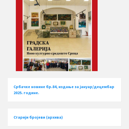
Србачке новине бр.84, издање за јануар/децембар
2025. године.
Старији бројеви (архива)