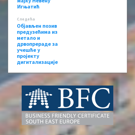
мајку Невену
Игњатић
Следећa
Објављен позив
предузећима из
метало и
дрвопрераде за
учешће у
пројекту
дигитализације