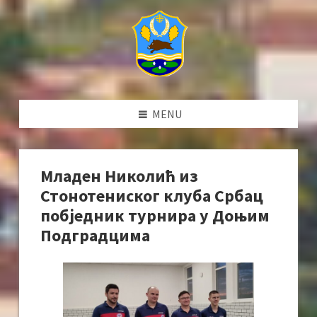
MENU
Младен Николић из
Стонотениског клуба Србац
побједник турнира у Доњим
Подградцима