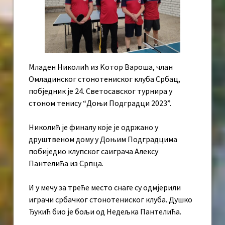
Младен Николић из Kотор Вароша, члан
Омладинског стонотениског клуба Србац,
побједник је 24. Светосавског турнира у
стоном тенису “Доњи Подградци 2023”.
Николић је финалу које је одржано у
друштвеном дому у Доњим Подградцима
побиједио клупског саиграча Алексу
Пантелића из Српца.
И у мечу за треће место снаге су одмјерили
играчи србачког стонотениског клуба. Душко
Ђукић био је бољи од Недељка Пантелића.