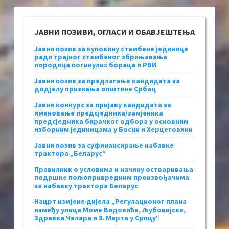
ЈАВНИ ПОЗИВИ, ОГЛАСИ И ОБАВЈЕШТЕЊА
Јавни позив за куповину стамбене јединице
ради трајног стамбеног збрињавања
породица погинулих бораца и РВИ
Јавни позив за предлагање кандидата за
додјелу признања општине Србац
Јавни конкурс за пријаву кандидата за
именовање предсједника/замјеника
предсједника бирачког одбора у основним
изборним јединицама у Босни и Херцеговини
Јавни позив за суфинансирање набавке
трактора „Беларус“
Правилник о условима и начину остваривања
подршке пољопривредним произвођачима
за набавку трактора Беларус
Нацрт измјене дијела „Регулационог плана
између улица Моме Видовића, Љубовијске,
Здравка Челара и 8. Марта у Српцу“