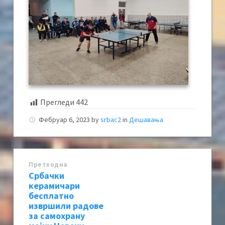
Прегледи
442
Фебруар 6, 2023
by
srbac2
in
Дешавања
Претходна
Србачки
керамичари
бесплатно
извршили радове
за самохрану