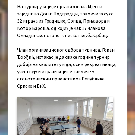
На турниру који је организовала Мјесна
заједница Доњи Подградци, такмичила су се
32 играча из Градишке, Српца, Прњавора и
Kотор Вароша, од којих је чак 17 чланова
Омладинског стонотениског клуба Србац.
Члан организационог одбора турнира, Горан
Ђорђић, истакао је да сваке године турнир
добија на квалитету и да, осим рекреативаца,
учествују и играчи који се такмиче у
стонотениским првенствима Републике
Српске и БиХ.