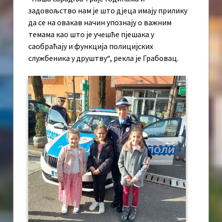
задовољство нам је што дјеца имају прилику
да се на овакав начин упознају о важним
темама као што је учешће пјешака у
саобраћају и функција полицијских
службеника у друштву“, рекла је Грабовац.