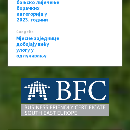
бањско лијечење
борачких
категорија у
2023. години
Следећa
Мјесне заједнице
добијају већу
улогу у
одлучивању