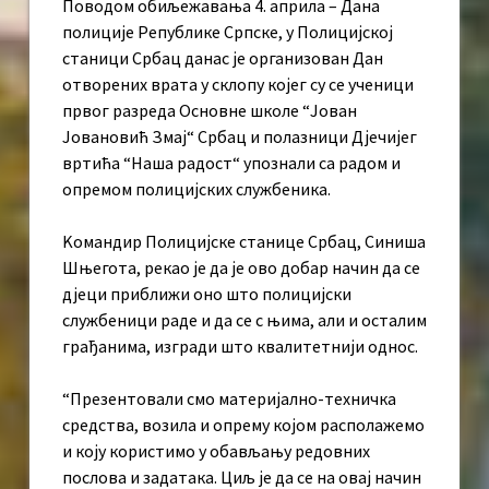
Поводом обиљежавања 4. априла – Дана
полиције Републике Српске, у Полицијској
станици Србац данас је организован Дан
отворених врата у склопу којег су се ученици
првог разреда Основне школе “Јован
Јовановић Змај“ Србац и полазници Дјечијег
вртића “Наша радост“ упознали са радом и
опремом полицијских службеника.
Kомандир Полицијске станице Србац, Синиша
Шњегота, рекао је да је ово добар начин да се
дјеци приближи оно што полицијски
службеници раде и да се с њима, али и осталим
грађанима, изгради што квалитетнији однос.
“Презентовали смо материјално-техничка
средства, возила и опрему којом располажемо
и коју користимо у обављању редовних
послова и задатака. Циљ је да се на овај начин