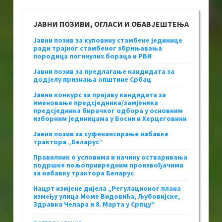
ЈАВНИ ПОЗИВИ, ОГЛАСИ И ОБАВЈЕШТЕЊА
Јавни позив за куповину стамбене јединице
ради трајног стамбеног збрињавања
породица погинулих бораца и РВИ
Јавни позив за предлагање кандидата за
додјелу признања општине Србац
Јавни конкурс за пријаву кандидата за
именовање предсједника/замјеника
предсједника бирачког одбора у основним
изборним јединицама у Босни и Херцеговини
Јавни позив за суфинансирање набавке
трактора „Беларус“
Правилник о условима и начину остваривања
подршке пољопривредним произвођачима
за набавку трактора Беларус
Нацрт измјене дијела „Регулационог плана
између улица Моме Видовића, Љубовијске,
Здравка Челара и 8. Марта у Српцу“