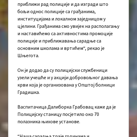
приближи рад полиције и да изгради што
бољи однос полиције са грађанима,
институцијама и локалном заједницом у
цјелини. Грађанима смо увијек на располагању
и наставићемо са активностима промоције
полиције и приближавања сарадње са
основним школама и вртићем“, рекао је
Шњегота.
Он је додао да су полицијски службеници
узели учешће и у акцији добровољног давања
крви која је организована у Општој болници
Градишка.
Васпитачица Далиборка Грабовац каже да је
Полицијску станицу посјетило око 70
полазника њихове установе.
“Наша сарадња траје годинама и