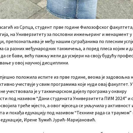
асагић из Српца, студент прве године Филозофског факултета,
гија, на Универзитету за пословни инжењеринг и менаџмент у
и, препознатљива је међу нашим суграђанима по плесним успј
а са разних међународних такмичења, а поред плеса којим и 
да се бави, већу пажњу жели да усмјери на своју будућу профес
вање у овој научној дисциплини.
спјешно положила испите из прве године, веома је задовољна
ктивно учествује у свим програмима које нуди овај факултет. У
не учествовала је у такмичарском дијелу програма у оквиру
сти под називом “Дани студената Универзитета ПИМ 2024” и с
својила треће мјесто, а овог мјесеца се укључила у активност
а и похађа едукацију под називом “Технике рада са траумом”
 едукације, Ирене Ђумић Јурић-Маријановић.