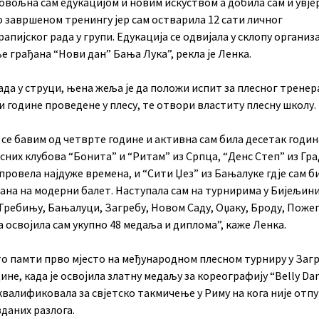
овољна сам едукацијом и новим искуством а добила сам и увје
о завршеном тренингу јер сам остварила 12 сати личног
апијског рада у групи. Едукација се одвијала у склопу организ
 грађана “Нови дан” Бања Лука”, рекла је Ленка.
да у струци, њена жеља је да положи испит за плесног тренер
 године проведене у плесу, те отвори властиту плесну школу.
се бавим од четврте године и активна сам била десетак годин
сних клубова “Бонита” и “Ритам” из Српца, “Денс Степ” из Гр
 провела најдуже времена, и “Сити Џез” из Бањалуке гдје сам б
ана на модерни балет. Наступала сам на турнирима у Бијељини
Требињу, Бањалуци, Загребу, Новом Саду, Оџаку, Броду, Пожег
а освојила сам укупно 48 медаља и диплома”, каже Ленка.
о памти прво мјесто на међународном плесном турниру у Заг
дине, када је освојила златну медаљу за кореографију “Belly Dan
квалификовала за свјетско такмичење у Риму на кога није отп
даних разлога.