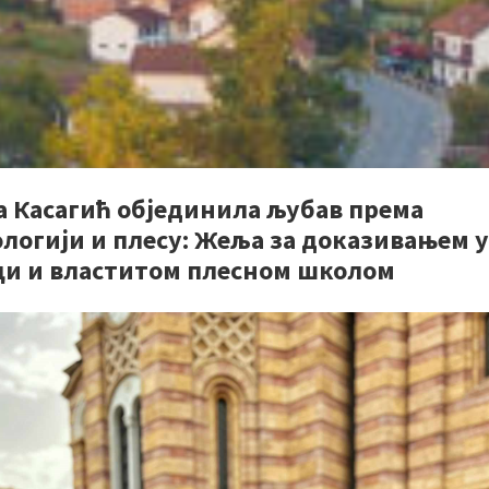
а Касагић објединила љубав према
логији и плесу: Жеља за доказивањем у
ци и властитом плесном школом