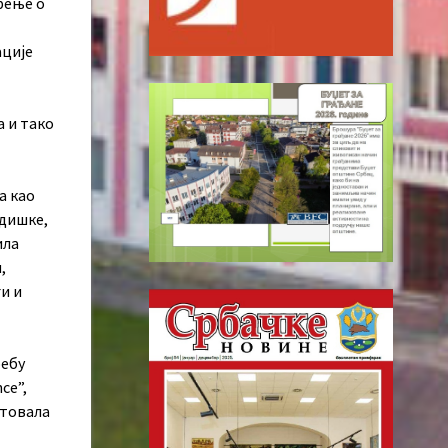
рење о
ације
а и тако
а као
адишке,
ила
,
и и
ребу
ce”,
утовала