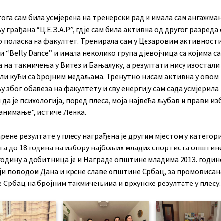
ога сам била усмјерена на тренерски рад и имала сам ангажман
 грађана “Ц.Е.З.А.Р”, гдје сам била активна од другог разреда
о поласка на факултет. Тренирала сам у Цезаровим активност
и “Belly Dance” и имала неколико група дјевојчица са којима с
 на такмичења у Витез и Бањалуку, а резултати нису изостали 
али кући са бројним медаљама. Тренутно нисам активна у овом
 због обавеза на факултету и сву енергију сам сада усмјерила 
да је психологија, поред плеса, моја највећа љубав и прави из
анимање”, истиче Ленка.
рене резултате у плесу награђена је другим мјестом у категор
та до 18 година на избору најбољих младих спортиста општин
 годину а добитница је и Награде општине младима 2013. године
ји поводом Дана и крсне славе општине Србац, за промовиса
 Србац на бројним такмичењима и врхунске резултате у плесу.