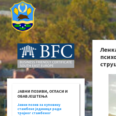
Ленк
психо
стру
ЈАВНИ ПОЗИВИ, ОГЛАСИ И
ОБАВЈЕШТЕЊА
Јавни позив за куповину
стамбене јединице ради
трајног стамбеног