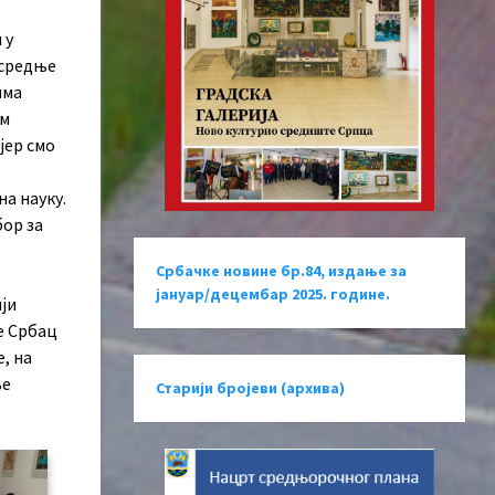
 у
 средње
има
ам
јер смо
на науку.
бор за
Србачке новине бр.84, издање за
јануар/децембар 2025. године.
ији
е Србац
, на
ње
Старији бројеви (архива)