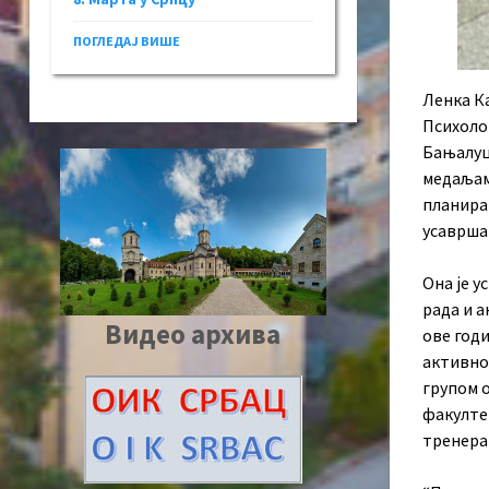
ПОГЛЕДАЈ ВИШЕ
Ленка К
Психоло
Бањалуц
медаљам
планира 
усаврша
Она је у
рада и а
Видео архива
ове годи
активно
групом о
факултет
тренера