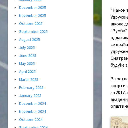
December 2025
“Након т
November 2025
Удружењу
October 2025
школе д
“Зумба” 
September 2025
одлазила
August 2025
се враћ
July 2025
удружењу
June 2025
Сматрам 
May 2025
будуће з
April 2025
За оства
March 2025
спортис
February 2025
за 2017.
January 2025
академи
December 2024
општине
November 2024
October 2024
September 2024