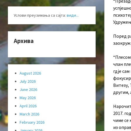
“Презад
успјешн
психотер
Услови преузимања са сајта:
види...
Удружење
Поред ра
Архива
заокружи
“Плесом 
члан пле
гдје сам
August 2026
фокусир
July 2026
Витезу, 
June 2026
другим, 
May 2026
April 2026
Нарочит
2017. го
March 2026
чиме се 
February 2026
из оправ
January 2026