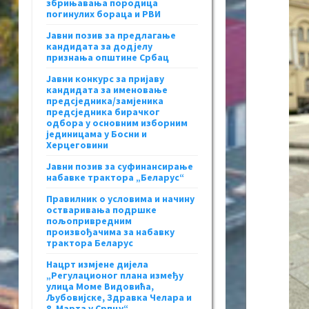
збрињавања породица
погинулих бораца и РВИ
Јавни позив за предлагање
кандидата за додјелу
признања општине Србац
Јавни конкурс за пријаву
кандидата за именовање
предсједника/замјеника
предсједника бирачког
одбора у основним изборним
јединицама у Босни и
Херцеговини
Јавни позив за суфинансирање
набавке трактора „Беларус“
Правилник о условима и начину
остваривања подршке
пољопривредним
произвођачима за набавку
трактора Беларус
Нацрт измјене дијела
„Регулационог плана између
улица Моме Видовића,
Љубовијске, Здравка Челара и
8. Марта у Српцу“