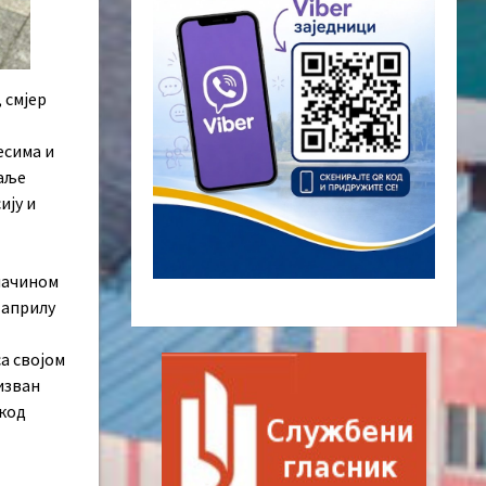
 смјер
есима и
даље
ију и
 начином
 априлу
а својом
 изван
 код