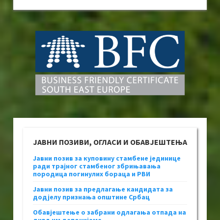
ЈАВНИ ПОЗИВИ, ОГЛАСИ И ОБАВЈЕШТЕЊА
Јавни позив за куповину стамбене јединице
ради трајног стамбеног збрињавања
породица погинулих бораца и РВИ
Јавни позив за предлагање кандидата за
додјелу признања општине Србац
Обавјештење о забрани одлагања отпада на