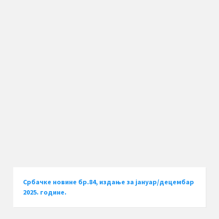
Србачке новине бр.84, издање за јануар/децембар
2025. године.