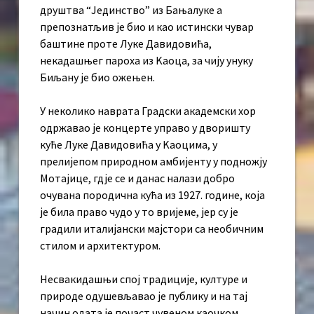
друштва “Јединство” из Бањалуке а
препознатљив је био и као истински чувар
баштине проте Луке Давидовића,
некадашњег пароха из Kаоца, за чију унуку
Биљану је био ожењен.
У неколико наврата Градски академски хор
одржавао је концерте управо у дворишту
куће Луке Давидовића у Kаоцима, у
прелијепом природном амбијенту у подножју
Мотајице, гдје се и данас налази добро
очувана породична кућа из 1927. године, која
је била право чудо у то вријеме, јер су је
градили италијански мајстори са необичним
стилом и архитектуром.
Несвакидашњи спој традиције, културе и
природе одушевљавао је публику и на тај
начин одата је почаст чувеном каочком