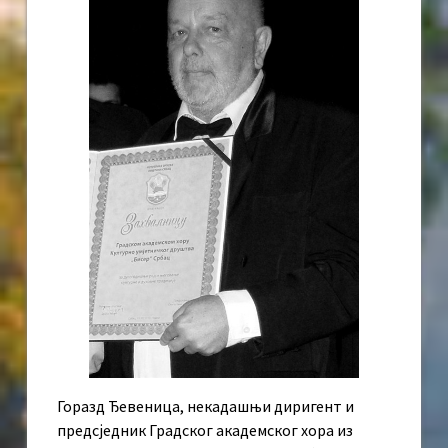
Горазд Ђевеница, некадашњи диригент и
предсједник Градског академског хора из