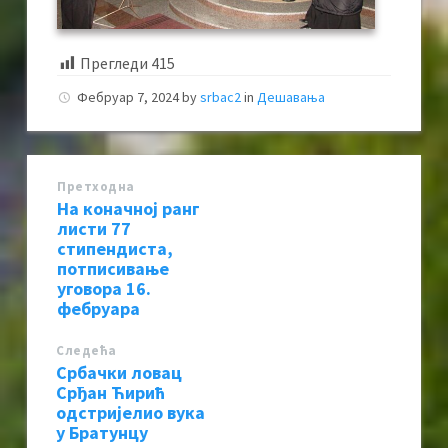
Прегледи
415
Фебруар 7, 2024
by
srbac2
in
Дешавања
Претходна
На коначној ранг
листи 77
стипендиста,
потписивање
уговора 16.
фебруара
Следећa
Србачки ловац
Срђан Ћирић
одстријелио вука
у Братунцу