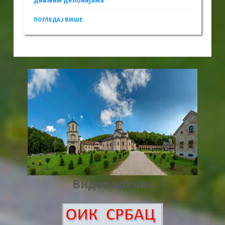
дивљим депонијама
ПОГЛЕДАЈ ВИШЕ
Видео архива