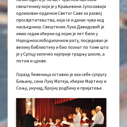
свештенику који је у Kраљевини Југославији
одликован орденом Светог Саве за развој
просвјетитељства, који се и данас чува код
насљедника. Свештеник Лука Давидовић је
имао седам кћерки од којих је пет било у
Народноослободилачком рату, посједовао је
велику библиотеку и био познат по томе што
је у Српцу започео најприје градњу школе, а
потом и цркве.
Горазд Ђевеница оставио је иза себе супругу
Биљану, сина Луку Матеја, кћерке Мартину и
Соњу, унучад, бројну родбину и пријатеље.