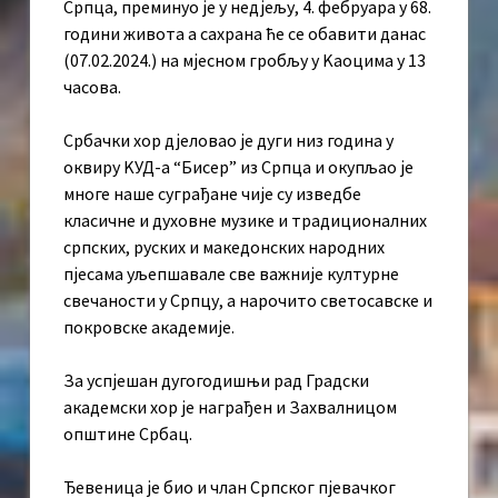
Српца, преминуо је у недјељу, 4. фебруара у 68.
години живота а сахрана ће се обавити данас
(07.02.2024.) на мјесном гробљу у Kаоцима у 13
часова.
Србачки хор дјеловао је дуги низ година у
оквиру KУД-а “Бисер” из Српца и окупљао је
многе наше суграђане чије су изведбе
класичне и духовне музике и традиционалних
српских, руских и македонских народних
пјесама уљепшавале све важније културне
свечаности у Српцу, а нарочито светосавске и
покровске академије.
За успјешан дугогодишњи рад Градски
академски хор је награђен и Захвалницом
општине Србац.
Ђевеница је био и члан Српског пјевачког