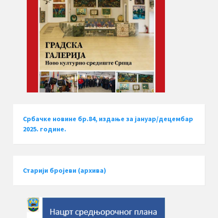
Србачке новине бр.84, издање за јануар/децембар
2025. године.
Старији бројеви (архива)