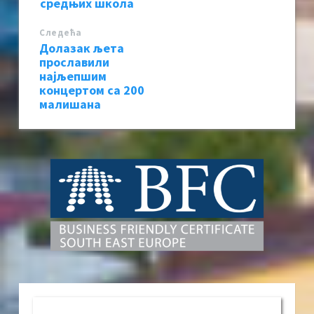
средњих школа
Следећa
Долазак љета
прославили
најљепшим
концертом са 200
малишана