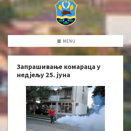
MENU
Запрашивање комараца у
недјељу 25. јуна