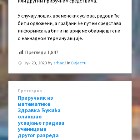
или другим приручним средствима.
У случају лоших временских услова, радови ће
бити одложени, а грађани ће путем средстава
информисања бити на вријеме обавијештени
о накнадном термину акције.
Прегледи
1,847
Јун 23, 2023
by
srbac2
in
Вијести
Претходна
Приручник из
математике
Здравка Ђукића
олакшао
усвајање градива
ученицима
другог разреда