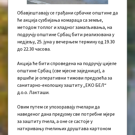
Обавјештавају се грађани србачке општине да
ће акција сузбијања комараца са земље,
методом топлог и хладног замагљивања, на
подручју општине Србац бити реализована у
недјељу, 25. јуна у вечерњем термину од 19.30
до 22.30 часова.
Акција ће бити спроведена на подручју цијеле
општине Србац (све мјесне заједнице), а
вршиће је оперативни тимови предузећа за
санитарно-еколошку заштиту „ЕKО БЕЛ“
д.о.о. Лакташи.
Овим путем се упозоравају пчелари да
наведеног дана предузму све потребне мјере
за заштиту пчела, а оне се састоје у
наткривању пчелињих друштава картоном