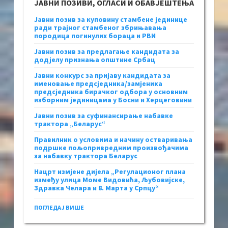
ЈАВНИ ПОЗИВИ, ОГЛАСИ И ОБАВЈЕШТЕЊА
Јавни позив за куповину стамбене јединице
ради трајног стамбеног збрињавања
породица погинулих бораца и РВИ
Јавни позив за предлагање кандидата за
додјелу признања општине Србац
Јавни конкурс за пријаву кандидата за
именовање предсједника/замјеника
предсједника бирачког одбора у основним
изборним јединицама у Босни и Херцеговини
Јавни позив за суфинансирање набавке
трактора „Беларус“
Правилник о условима и начину остваривања
подршке пољопривредним произвођачима
за набавку трактора Беларус
Нацрт измјене дијела „Регулационог плана
између улица Моме Видовића, Љубовијске,
Здравка Челара и 8. Марта у Српцу“
ПОГЛЕДАЈ ВИШЕ